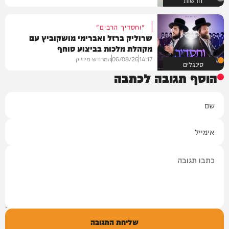
"וחסדיך הרבים"
שרוליק ברזל ואברימי מושקוביץ עם
מקהלת מלכות בביצוע סוחף
14:17
06/08/26
המחדש מיוזיק
סינגלים
הוסף תגובה לכתבה
שם
אימייל
תגובה
שליחת התגובה