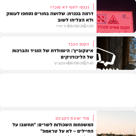
נכנסו לחוף לא מוכרז
דרמה בכנרת: שלושה בחורים נסחפו לעומק
ולא הצליחו לשוב
בעולם
21:50
06/08/26
דוד חדד
הקנס הכבד
איצקוביץ': היומולדת של הנגיד והברכות
של הליכודניקים
בארץ
21:40
06/08/26
איצקוביץ'
חדשות
מול ישיבת הקבינט
המשפחות השכולות לשרים: "תחשבו על
החיילים – לא על טראמפ"