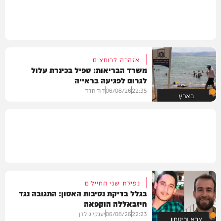
אזהרה לרוחצים
משרד הבריאות: טפיל בכינרת עלול
לגרום לפגיעה בראייה
22:35
06/08/26
דוד חדד
בארץ
נפילת שני החיילים
בגלל בדיקת נסיבות האסון: התגובה נגד
חיזבאללה הוקפאה
22:23
06/08/26
יענקי גולדן
צבא וביטחון