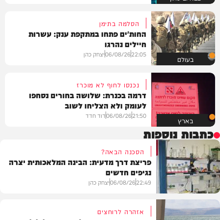
הסלמה בתימן
החות'ים פתחו במתקפת ענק: עשרות
חיילים נהרגו
22:05
06/08/26
יצחק כהן
בעולם
נכנסו לחוף לא מוכרז
דרמה בכנרת: שלושה בחורים נסחפו
לעומק ולא הצליחו לשוב
21:50
06/08/26
דוד חדד
בארץ
כתבות נוספות
הסכנה הבאה?
פריצת דרך מדעית: הבינה המלאכותית יצרה
נגיפים חדשים
22:49
06/08/26
יצחק כהן
אזהרה לרוחצים