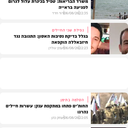
משרד הבריאות: טפיל בכינרת עלול לגרום
לפגיעה בראייה
בריאות
22:35
06/08/26
דוד חדד
נפילת שני החיילים
בגלל בדיקת נסיבות האסון: התגובה נגד
חיזבאללה הוקפאה
בארץ
22:23
06/08/26
יענקי גולדן
צבא וביטחון
הסלמה בתימן
החות'ים פתחו במתקפת ענק: עשרות חיילים
נהרגו
22:05
06/08/26
יצחק כהן