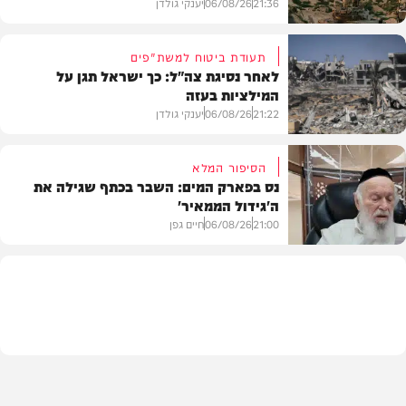
21:36
06/08/26
יענקי גולדן
תעודת ביטוח למשת"פים
לאחר נסיגת צה"ל: כך ישראל תגן על
המילציות בעזה
צבא וביטחון
21:22
06/08/26
יענקי גולדן
הסיפור המלא
נס בפארק המים: השבר בכתף שגילה את
ה'גידול הממאיר'
צבא וביטחון
21:00
06/08/26
חיים גפן
חדשות