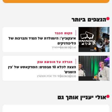
הנצפים ביותר
הקנס הכבד
איצקוביץ': היומולדת של הנגיד והברכות של
הליכודניקים
איצקוביץ'
06/08/26
21:40
חדשות
הגרלה על חופשת ענק
הצצה לכלא 10 מבפנים: הפודקאסט של 'בין
הזמנים'
יוסי פלד ויצחק מושקוביץ
06/08/26
20:00
VOD
אולי יעניין אותך גם