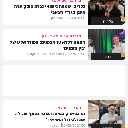
בית צדיקים יעמוד
גלריה: שמחת נישואי נכדת פוסק עדת
תימן הגר"י רצאבי
11:00
05/08/26
חיים גפן
גלריות
הגרלה על חופשת ענק
הצצה לכלא 10 מבפנים: הפודקאסט של
'בין הזמנים'
20:00
06/08/26
יוסי פלד ויצחק מושקוביץ
VOD
הסיפור המלא
נס בפארק המים: השבר בכתף שגילה
את ה'גידול הממאיר'
21:00
06/08/26
חיים גפן
חדשות