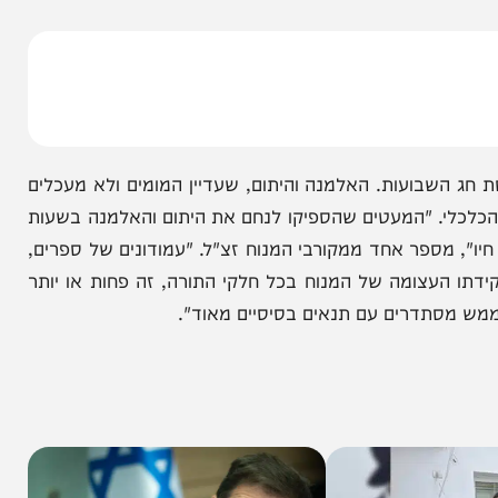
ך השלוש נרצחה לעיני הבן היחיד שהיה עד לאירוע
רצפת בית המדרש בו שקד על התורה והעבודה במשך
ועות. האלמנה והיתום, שעדיין המומים ולא מעכלים
י. "המעטים שהספיקו לנחם את היתום והאלמנה בשעות
ספר אחד ממקורבי המנוח זצ"ל. "עמודונים של ספרים,
צומה של המנוח בכל חלקי התורה, זה פחות או יותר
תדרים עם תנאים בסיסיים מאוד".