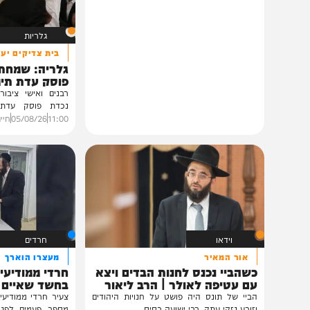
תוכן שאסור לפספס
גלריות
בית צדיקים יעמוד
גלריה: שמחת נישואי
פוסק עדת תימן הגר"
רבנים ואישי ציבור השתתפ
נכדת פוסק עדת תימן, ה
רצאבי,...
11:00
05/08/26
חיים גפן
0