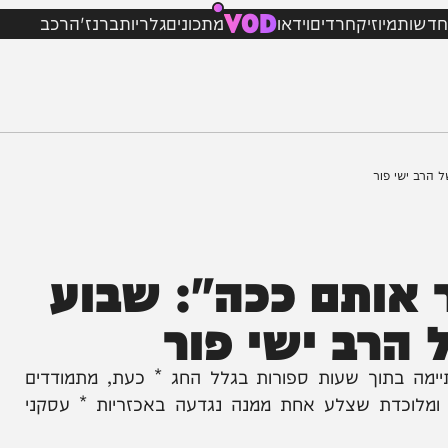
VOD
מיוזיק
חרדים
וידאו
מתכונים
גלריות
ברנז'ה
רכב
 פור
תם ככה": שבוע
ב ישי פור
וך שעות ספורות בגלל החג * כעת, מתמודדים
כדת שצלע אחת ממנה נגדעה באכזריות * עסקני