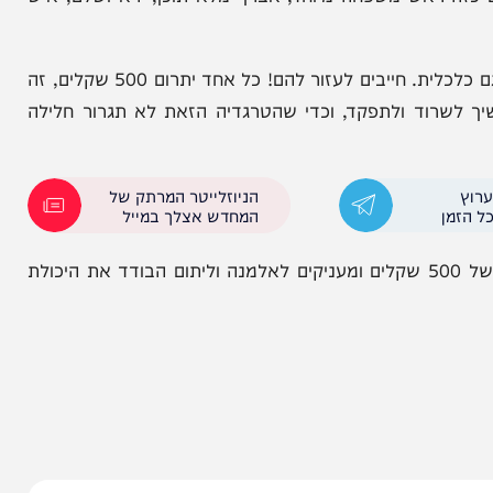
.
 אחד ואחת לקום ולעשות מעשה של עזרה ממשית. "אי
חד מידידיו של המנוח זצ"ל בכאב. "האלמנה והיתום
ראש משפחה מיוחד, אברך מלא תוכן, ירא ושלם, איש
"עכשיו הם לבד, עם התמודדות לא פשוטה, גם נפשית וגם כלכלית. חייבים לעזור להם! כל אחד יתרום 500 שקלים, זה
ד ולתפקד, וכדי שהטרגדיה הזאת לא תגרור חלילה
הניוזלייטר המרתק של
המחדש אצלך במייל
אי אפשר להשאיר אותם ככה. נרתמים עכשיו בתרומה של 500 שקלים ומעניקים לאלמנה וליתום הבודד את היכולת