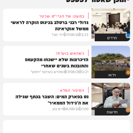
במעונו של הגרי"מ שכטר
גדולי רבני ברסלב בכינוס הוקרה לראשי
ממשל אוקראינה
12:33
07/08/26
דודי סגל
חרדים
כשהאש בוערת!
הזיכרונות שלא יישכחו מהקעמפ
והתובנות בשנים שאחרי
12:21
07/08/26
המחדש בשיתוף "וימאן"
וידאו
הסיפור המלא
נס בפארק המים: השבר בכתף שגילה
את ה'גידול הממאיר'
21:00
06/08/26
חיים גפן
חדשות