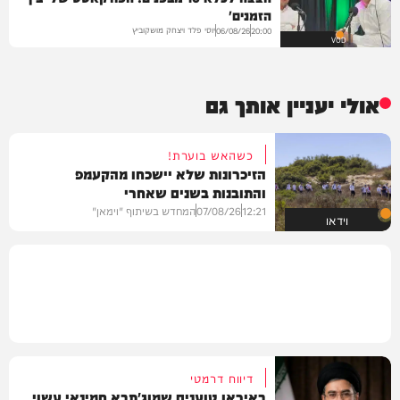
הזמנים'
יוסי פלד ויצחק מושקוביץ
06/08/26
20:00
VOD
אולי יעניין אותך גם
כשהאש בוערת!
הזיכרונות שלא יישכחו מהקעמפ
והתובנות בשנים שאחרי
12:21
07/08/26
המחדש בשיתוף "וימאן"
וידאו
דיווח דרמטי
באיראן טוענים שמוג'תבא חמינאי עשוי