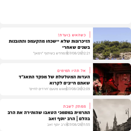
חרדים
כשהאש בוערת!
הזיכרונות שלא יישכחו מהקעמפ והתובנות
בשנים שאחרי
12:21
07/08/26
המחדש בשיתוף "וימאן"
אל תהיו תמימים
העדות המטלטלת של מפקד התאג"ד
שאתם חייבים לקרוא
וידאו
12:09
07/08/26
מוגש מטעם 'חרדים לחיים'
ממתק לשבת
התרמית במסמכי הטאבו שהותירה את הרב
בהלם | הרב יוסף זאב
דעות
11:55
07/08/26
הרב יוסף זאב