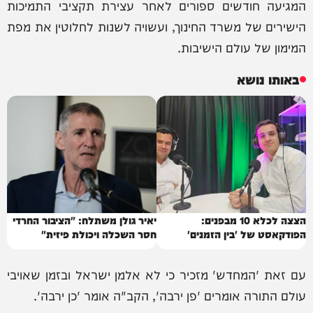
המגיעה חודשים ספורים לאחר עצירת תקציבי התמיכות
הישירים של משרד החינוך, ועשויה לשנות לחלוטין את מפת
המימון של עולם הישיבות.
באותו נושא
הצצה לכלא 10 מבפנים:
יאיר גולן משתלח: "הציבור החרדי
הפודקאסט של 'בין הזמנים'
חסר השכלה ויכולת פיזית"
עם זאת 'המחדש' מזכיר כי לא אלמן ישראל ובזמן שאויבי
עולם התורה אומרים 'פן ירבה', הקב"ה אומר 'כן ירבה'.