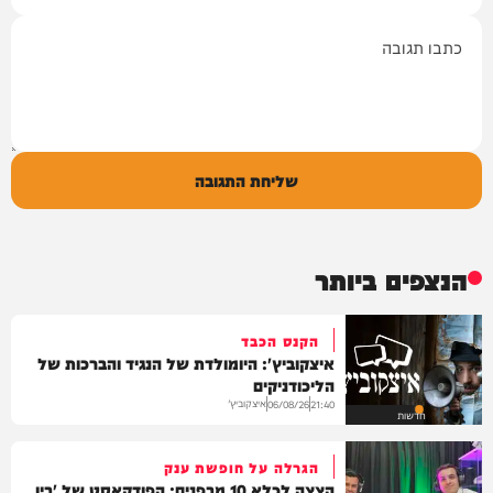
תגובה
שליחת התגובה
הנצפים ביותר
הקנס הכבד
איצקוביץ': היומולדת של הנגיד והברכות של
הליכודניקים
איצקוביץ'
06/08/26
21:40
חדשות
הגרלה על חופשת ענק
הצצה לכלא 10 מבפנים: הפודקאסט של 'בין