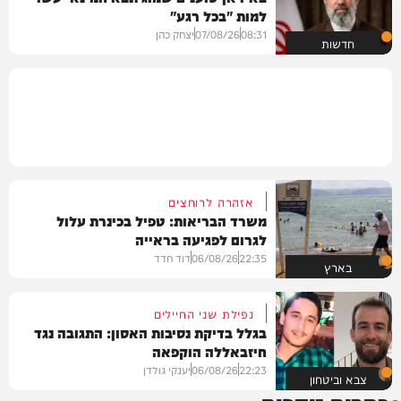
למות "בכל רגע"
08:31
07/08/26
יצחק כהן
חדשות
אזהרה לרוחצים
משרד הבריאות: טפיל בכינרת עלול
לגרום לפגיעה בראייה
22:35
06/08/26
דוד חדד
בארץ
נפילת שני החיילים
בגלל בדיקת נסיבות האסון: התגובה נגד
חיזבאללה הוקפאה
22:23
06/08/26
יענקי גולדן
צבא וביטחון