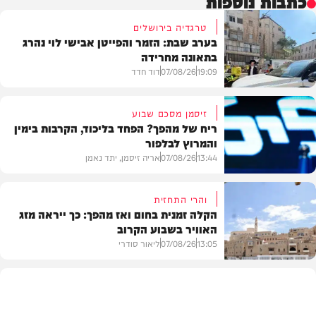
כתבות נוספות
טרגדיה בירושלים
בערב שבת: הזמר והפייטן אבישי לוי נהרג
בתאונה מחרידה
19:09
07/08/26
דוד חדד
זיסמן מסכם שבוע
ריח של מהפך? הפחד בליכוד, הקרבות בימין
והמרוץ לבלפור
בארץ
13:44
07/08/26
אריה זיסמן, יתד נאמן
והרי התחזית
הקלה זמנית בחום ואז מהפך: כך ייראה מזג
האוויר בשבוע הקרוב
פוליטי
13:05
07/08/26
ליאור סודרי
מזג האוויר