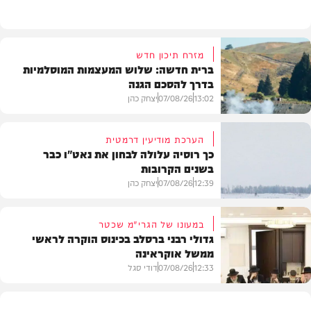
מזרח תיכון חדש
ברית חדשה: שלוש המעצמות המוסלמיות
בדרך להסכם הגנה
13:02
07/08/26
יצחק כהן
הערכת מודיעין דרמטית
כך רוסיה עלולה לבחון את נאט"ו כבר
בשנים הקרובות
בעולם
12:39
07/08/26
יצחק כהן
במעונו של הגרי"מ שכטר
גדולי רבני ברסלב בכינוס הוקרה לראשי
ממשל אוקראינה
בעולם
12:33
07/08/26
דודי סגל