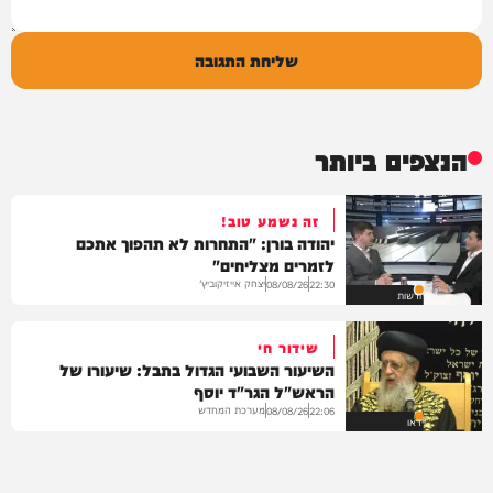
שליחת התגובה
הנצפים ביותר
זה נשמע טוב!
יהודה בורן: "התחרות לא תהפוך אתכם
לזמרים מצליחים"
יצחק אייזיקוביץ'
08/08/26
22:30
חדשות
שידור חי
השיעור השבועי הגדול בתבל: שיעורו של
הראש"ל הגר"ד יוסף
מערכת המחדש
08/08/26
22:06
וידאו