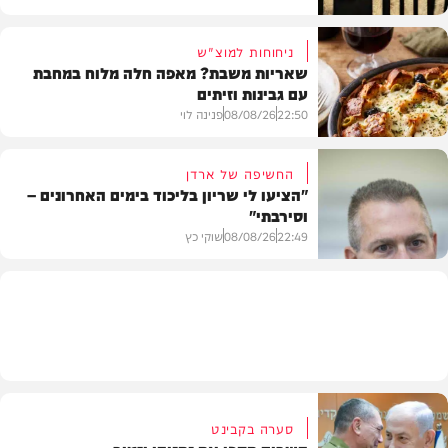
ניחוחות למוצ"ש
שאריות משבת? מאפה חלה מלוח במחבת
עם גבינות וזיתים
המשב"ק
22:50
08/08/26
פנינה לוי
החשיפה של ארדן
"הציעו לי שריון בליכוד בימים האחרונים –
וסירבתי"
מתכונים
22:49
08/08/26
שוקי כץ
חדשות
סערה בקבינט