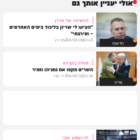
אולי יעניין אותך גם
החשיפה של ארדן
"הציעו לי שריון בליכוד בימים האחרונים
– וסירבתי"
22:49
08/08/26
שוקי כץ
חדשות
סערה בקבינט
השרים תקפו את נתניהו וזמיר
22:36
08/08/26
דודי סגל
מדיני
זה נשמע טוב!