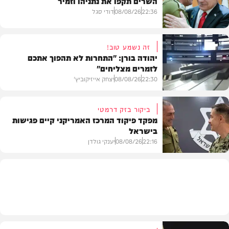
השרים תקפו את נתניהו וזמיר
22:36
08/08/26
דודי סגל
זה נשמע טוב!
יהודה בורן: "התחרות לא תהפוך אתכם
לזמרים מצליחים"
מדיני
22:30
08/08/26
יצחק אייזיקוביץ'
ביקור בזק דרמטי
מפקד פיקוד המרכז האמריקני קיים פגישות
בישראל
חדשות
22:16
08/08/26
יענקי גולדן
חדשות