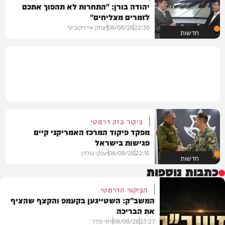
יהודה בורן: "התחרות לא תהפוך אתכם
לזמרים מצליחים"
22:30
08/08/26
יצחק אייזיקוביץ'
חדשות
ביקור בזק דרמטי
מפקד פיקוד המרכז האמריקני קיים
פגישות בישראל
22:16
08/08/26
יענקי גולדן
חדשות
כתבות נוספות
הביקור הדרמטי
המשב"ק: השטייגען בקעמפ והקצף שהציף
את הבריכה
23:27
08/08/26
יוסי פלד