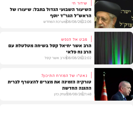
שידור חי
השיעור השבועי הגדול בתבל: שיעורו של
הראש"ל הגר"ד יוסף
22:06
08/08/26
מערכת המחדש
מבט אל הנפש
הרב אשר יחיאל קסל בשיחה מטלטלת עם
הרב נח פלאי
וידאו
22:02
08/08/26
הרב אשר קסל
נאט"ו של המזרח התיכון?
טורקיה הזמינה את מצרים להצטרף לברית
ההגנה החדשה
חדשות
21:48
08/08/26
יצחק כהן
חדשות