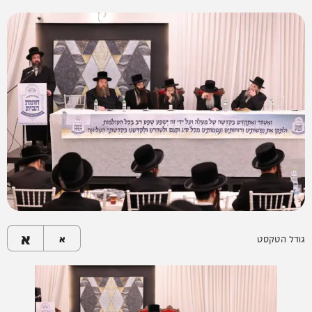
א
גודל הטקסט
א