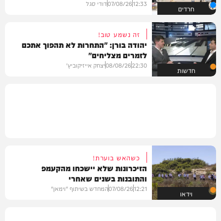
12:33
07/08/26
דודי סגל
חרדים
זה נשמע טוב!
יהודה בורן: "התחרות לא תהפוך אתכם
לזמרים מצליחים"
22:30
08/08/26
יצחק אייזיקוביץ'
חדשות
כשהאש בוערת!
הזיכרונות שלא יישכחו מהקעמפ
והתובנות בשנים שאחרי
12:21
07/08/26
המחדש בשיתוף "וימאן"
וידאו