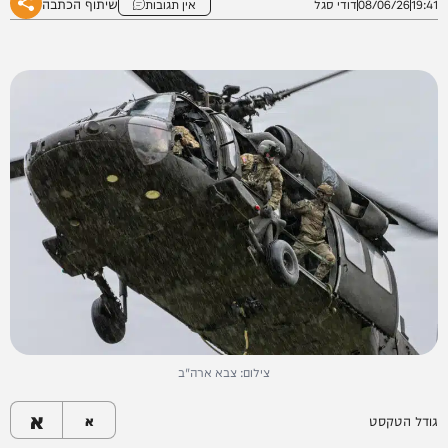
שיתוף הכתבה
19:41
08/06/26
דודי סגל
אין תגובות
צילום: צבא ארה"ב
א
גודל הטקסט
א