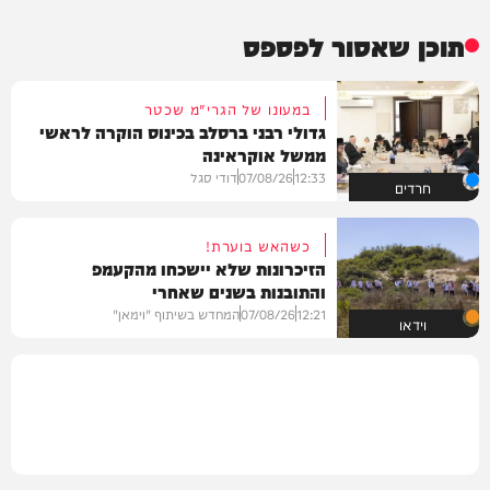
תוכן שאסור לפספס
במעונו של הגרי"מ שכטר
גדולי רבני ברסלב בכינוס הוקרה לראשי
ממשל אוקראינה
12:33
07/08/26
דודי סגל
חרדים
כשהאש בוערת!
הזיכרונות שלא יישכחו מהקעמפ
והתובנות בשנים שאחרי
12:21
07/08/26
המחדש בשיתוף "וימאן"
וידאו