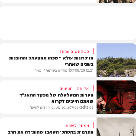
חרדים
כשהאש בוערת!
הזיכרונות שלא יישכחו מהקעמפ והתובנות
בשנים שאחרי
12:21
07/08/26
המחדש בשיתוף "וימאן"
אל תהיו תמימים
העדות המטלטלת של מפקד התאג"ד
שאתם חייבים לקרוא
וידאו
12:09
07/08/26
מוגש מטעם 'חרדים לחיים'
ממתק לשבת
התרמית במסמכי הטאבו שהותירה את הרב