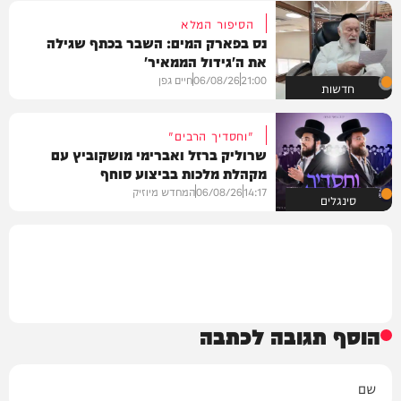
הסיפור המלא
נס בפארק המים: השבר בכתף שגילה
את ה'גידול הממאיר'
21:00
06/08/26
חיים גפן
חדשות
"וחסדיך הרבים"
שרוליק ברזל ואברימי מושקוביץ עם
מקהלת מלכות בביצוע סוחף
14:17
06/08/26
המחדש מיוזיק
סינגלים
הוסף תגובה לכתבה
שם