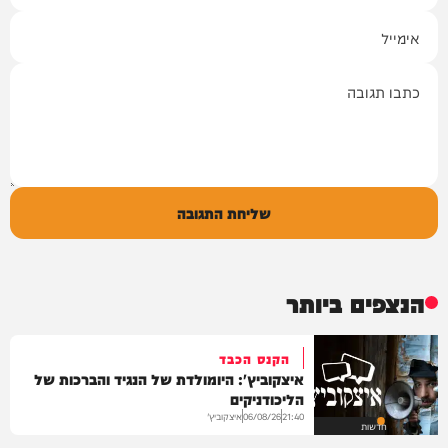
אימייל
תגובה
שליחת התגובה
הנצפים ביותר
הקנס הכבד
איצקוביץ': היומולדת של הנגיד והברכות של
הליכודניקים
איצקוביץ'
06/08/26
21:40
חדשות