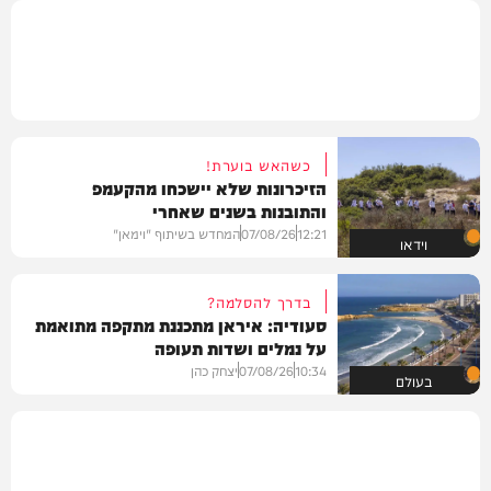
כשהאש בוערת!
הזיכרונות שלא יישכחו מהקעמפ
והתובנות בשנים שאחרי
12:21
07/08/26
המחדש בשיתוף "וימאן"
וידאו
בדרך להסלמה?
סעודיה: איראן מתכננת מתקפה מתואמת
על נמלים ושדות תעופה
10:34
07/08/26
יצחק כהן
בעולם