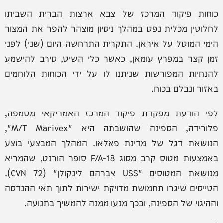
כוחות פיקוד המרכז של צבא ארצות הברית השביתו
לחלוטין מכלית נפט במהלך ניסיון מוצהר להפר את המצור
הימי המוטל על איראן. התקרית התרחשה היום (שני) לפני
זמן קצר במפרץ עומאן, כאשר כלי השיט, סירב להישמע
להנחיות המפורשות שניתנו לו על ידי הכוחות הלוחמים
באזור ונבלם בכוח.
לפי הודעת מפקדת פיקוד המרכז האמריקאי מטמפה,
פלורידה, הספינה שהושבתה היא "M/T Marivex",
הנושאת דגל של מדינת פאלאו. המהלך המבצעי בוצע
באמצעות מטוס קרב מסוג F/A-18 סופר הורנט, שהמריא
מנושאת המטוסים "USS אברהם לינקולן" (CVN 72).
הטייסים שיגרו תחמושת מדויקת ישירות לתוך תאי ההנדסה
וההיגוי של הספינה, ובכך מנעו ממנה להמשיך בתנועה.