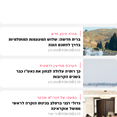
מזג האוויר
מזרח תיכון חדש
ברית חדשה: שלוש המעצמות המוסלמיות
בדרך להסכם הגנה
13:02
07/08/26
יצחק כהן
הערכת מודיעין דרמטית
כך רוסיה עלולה לבחון את נאט"ו כבר
בשנים הקרובות
בעולם
12:39
07/08/26
יצחק כהן
במעונו של הגרי"מ שכטר
גדולי רבני ברסלב בכינוס הוקרה לראשי
ממשל אוקראינה
בעולם
12:33
07/08/26
דודי סגל