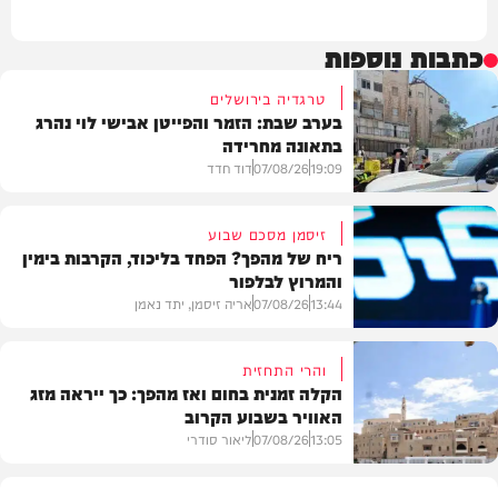
כתבות נוספות
טרגדיה בירושלים
בערב שבת: הזמר והפייטן אבישי לוי נהרג
בתאונה מחרידה
19:09
07/08/26
דוד חדד
זיסמן מסכם שבוע
ריח של מהפך? הפחד בליכוד, הקרבות בימין
והמרוץ לבלפור
בארץ
13:44
07/08/26
אריה זיסמן, יתד נאמן
והרי התחזית
הקלה זמנית בחום ואז מהפך: כך ייראה מזג
האוויר בשבוע הקרוב
פוליטי
13:05
07/08/26
ליאור סודרי