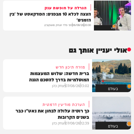
הגרלה על חופשת ענק
הצצה לכלא 10 מבפנים: הפודקאסט של 'בין
הזמנים'
יוסי פלד ויצחק מושקוביץ
06/08/26
20:00
VOD
אולי יעניין אותך גם
מזרח תיכון חדש
ברית חדשה: שלוש המעצמות
המוסלמיות בדרך להסכם הגנה
13:02
07/08/26
יצחק כהן
בעולם
הערכת מודיעין דרמטית
כך רוסיה עלולה לבחון את נאט"ו כבר
בשנים הקרובות
12:39
07/08/26
יצחק כהן
בעולם