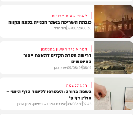
לאחר שעות ארוכות
כובתה השריפה באתר הבנייה בפתח תקווה
08:36
09/08/26
דוד חדד
המרוץ נגד השעון בפנטגון
דרישה חסרת תקדים להאצת ייצור
החימושים
חדשות
08:19
09/08/26
יצחק כהן
רגע לנשמה
בשפה ברורה: הצטרפו ללימוד הדף היומי –
חולין דף ק'
חדשות
07:45
09/08/26
מערכת המחדש בשיתוף מכון הדרן