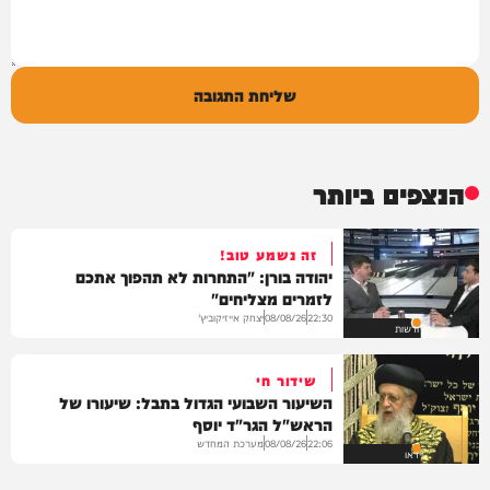
שליחת התגובה
הנצפים ביותר
זה נשמע טוב!
יהודה בורן: "התחרות לא תהפוך אתכם
לזמרים מצליחים"
יצחק אייזיקוביץ'
08/08/26
22:30
חדשות
שידור חי
השיעור השבועי הגדול בתבל: שיעורו של
הראש"ל הגר"ד יוסף
מערכת המחדש
08/08/26
22:06
וידאו