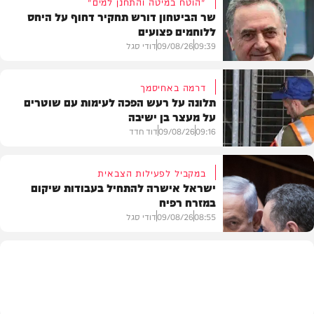
"הוטח במיטה והתחנן למים"
שר הביטחון דורש תחקיר דחוף על היחס
ללוחמים פצועים
09:39
09/08/26
דודי סגל
דרמה באחיסמך
תלונה על רעש הפכה לעימות עם שוטרים
על מעצר בן ישיבה
חדשות
09:16
09/08/26
דוד חדד
במקביל לפעילות הצבאית
ישראל אישרה להתחיל בעבודות שיקום
במזרח רפיח
חרדים
08:55
09/08/26
דודי סגל
חדשות