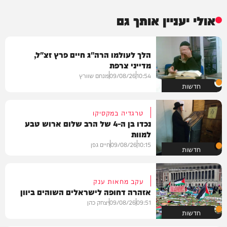
אולי יעניין אותך גם
הלך לעולמו הרה"ג חיים פרץ זצ"ל,
מדייני צרפת
10:54
09/08/26
מנחם שוורץ
חדשות
טרגדיה במקסיקו
נכדו בן ה-4 של הרב שלום ארוש טבע
למוות
10:15
09/08/26
חיים גפן
חדשות
עקב מחאות ענק
אזהרה דחופה לישראלים השוהים ביוון
09:51
09/08/26
יצחק כהן
חדשות