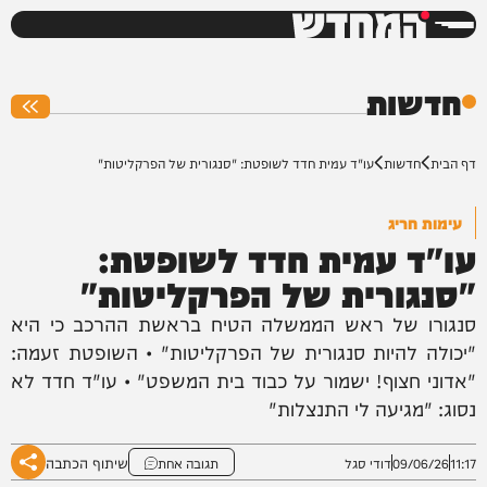
המחדש
0%
חדשות
דף הבית
חדשות
עו"ד עמית חדד לשופטת: "סנגורית של הפרקליטות"
עימות חריג
עו"ד עמית חדד לשופטת:
"סנגורית של הפרקליטות"
סנגורו של ראש הממשלה הטיח בראשת ההרכב כי היא
"יכולה להיות סנגורית של הפרקליטות" • השופטת זעמה:
"אדוני חצוף! ישמור על כבוד בית המשפט" • עו"ד חדד לא
נסוג: "מגיעה לי התנצלות"
שיתוף הכתבה
11:17
09/06/26
דודי סגל
תגובה אחת