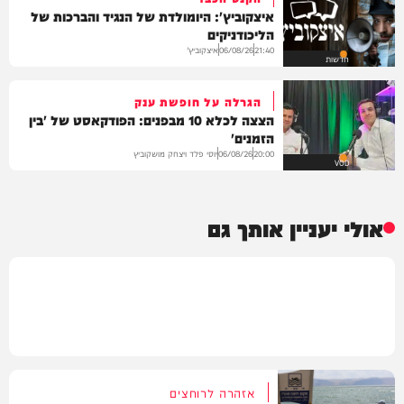
איצקוביץ': היומולדת של הנגיד והברכות של
הליכודניקים
איצקוביץ'
06/08/26
21:40
חדשות
הגרלה על חופשת ענק
הצצה לכלא 10 מבפנים: הפודקאסט של 'בין
הזמנים'
יוסי פלד ויצחק מושקוביץ
06/08/26
20:00
VOD
אולי יעניין אותך גם
אזהרה לרוחצים