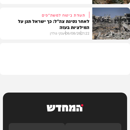
תעודת ביטוח למשת"פים
לאחר נסיגת צה"ל: כך ישראל תגן על
המילציות בעזה
צבא וביטחון
21:22
06/08/26
יענקי גולדן
צבא וביטחון
המחדש