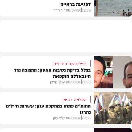
לפגיעה בראייה
בריאות
22:35
06/08/26
דוד חדד
בארץ
נפילת שני החיילים
בגלל בדיקת נסיבות האסון: התגובה נגד
חיזבאללה הוקפאה
22:23
06/08/26
יענקי גולדן
הסלמה בתימן
החות'ים פתחו במתקפת ענק: עשרות חיילים
נהרגו
צבא וביטחון
22:05
06/08/26
יצחק כהן