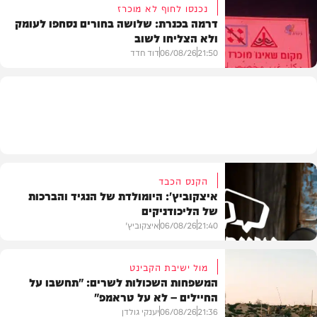
נכנסו לחוף לא מוכרז
דרמה בכנרת: שלושה בחורים נסחפו לעומק
ולא הצליחו לשוב
בעולם
21:50
06/08/26
דוד חדד
בארץ
הקנס הכבד
איצקוביץ': היומולדת של הנגיד והברכות
של הליכודניקים
21:40
06/08/26
איצקוביץ'
מול ישיבת הקבינט
המשפחות השכולות לשרים: "תחשבו על
החיילים – לא על טראמפ"
חדשות
21:36
06/08/26
יענקי גולדן