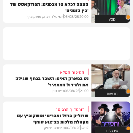
הצצה לכלא 10 מבפנים: הפודקאסט של
'בין הזמנים'
20:00
06/08/26
יוסי פלד ויצחק מושקוביץ
VOD
הסיפור המלא
נס בפארק המים: השבר בכתף שגילה
את ה'גידול הממאיר'
21:00
06/08/26
חיים גפן
חדשות
"וחסדיך הרבים"
שרוליק ברזל ואברימי מושקוביץ עם
מקהלת מלכות בביצוע סוחף
14:17
06/08/26
המחדש מיוזיק
סינגלים