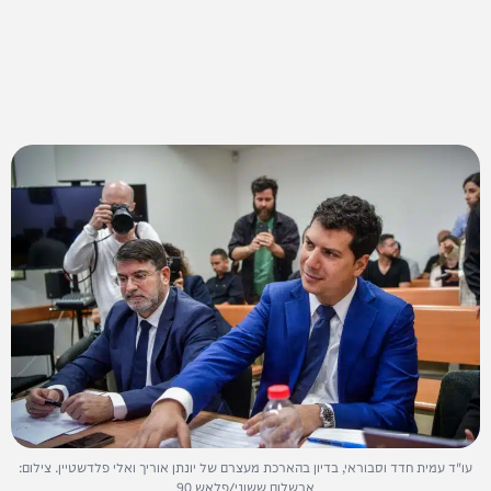
עו"ד עמית חדד וסבוראי, בדיון בהארכת מעצרם של יונתן אוריך ואלי פלדשטיין. צילום:
אבשלום ששוני/פלאש 90