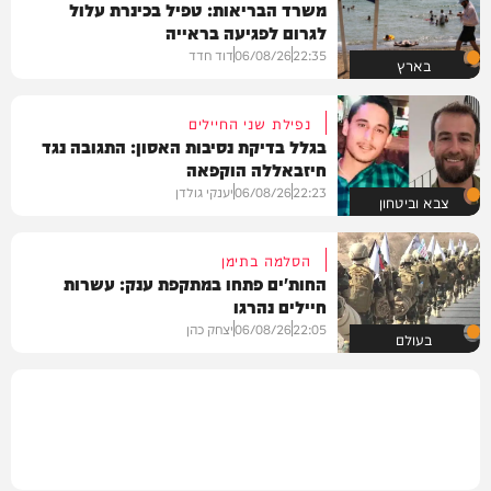
משרד הבריאות: טפיל בכינרת עלול
לגרום לפגיעה בראייה
22:35
06/08/26
דוד חדד
בארץ
נפילת שני החיילים
בגלל בדיקת נסיבות האסון: התגובה נגד
חיזבאללה הוקפאה
22:23
06/08/26
יענקי גולדן
צבא וביטחון
הסלמה בתימן
החות'ים פתחו במתקפת ענק: עשרות
חיילים נהרגו
22:05
06/08/26
יצחק כהן
בעולם