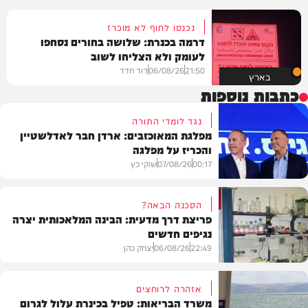
נכנסו לחוף לא מוכרז
דרמה בכנרת: שלושה בחורים נסחפו
לעומק ולא הצליחו לשוב
21:50
06/08/26
דוד חדד
בארץ
כתבות נוספות
נגד לומדי התורה
מפלגת המאוכזבים: ארדן חבר לאדלשטיין
והכריז על מפלגה
00:17
07/08/26
שוקי כץ
הסכנה הבאה?
פריצת דרך מדעית: הבינה המלאכותית יצרה
נגיפים חדשים
פוליטי
22:49
06/08/26
יצחק כהן
אזהרה לרוחצים
משרד הבריאות: טפיל בכינרת עלול לגרום