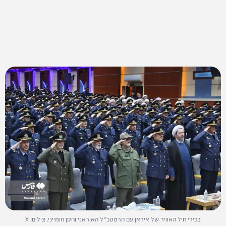
בכירי חיל האוויר של איראן עם הרמטכ''ל האיראני וחסן חומייני. צילום: X