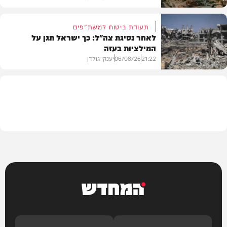
תעודת ביטוח למשת"פים
לאחר נסיגת צה"ל: כך ישראל תגן על
המילציות בעזה
צבא וביטחון
21:22
06/08/26
יענקי גולדן
צבא וביטחון
המחדש