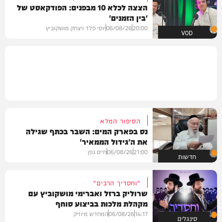
הצצה לכלא 10 מבפנים: הפודקאסט של
'בין הזמנים'
20:00
06/08/26
יוסי פלד ויצחק מושקוביץ
VOD
הסיפור המלא
נס בפארק המים: השבר בכתף שגילה
את ה'גידול הממאיר'
21:00
06/08/26
חיים גפן
חדשות
"וחסדיך הרבים"
שרוליק ברזל ואברימי מושקוביץ עם
מקהלת מלכות בביצוע סוחף
14:17
06/08/26
המחדש מיוזיק
סינגלים