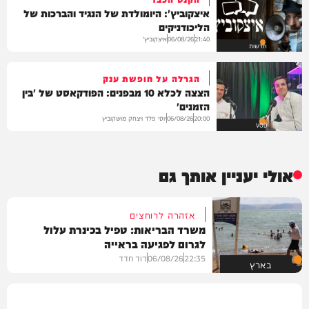
איצקוביץ': היומולדת של הנגיד והברכות של
הליכודניקים
איצקוביץ'
06/08/26
21:40
חדשות
הגרלה על חופשת ענק
הצצה לכלא 10 מבפנים: הפודקאסט של 'בין
הזמנים'
יוסי פלד ויצחק מושקוביץ
06/08/26
20:00
VOD
אולי יעניין אותך גם
אזהרה לרוחצים
משרד הבריאות: טפיל בכינרת עלול
לגרום לפגיעה בראייה
22:35
06/08/26
דוד חדד
בארץ