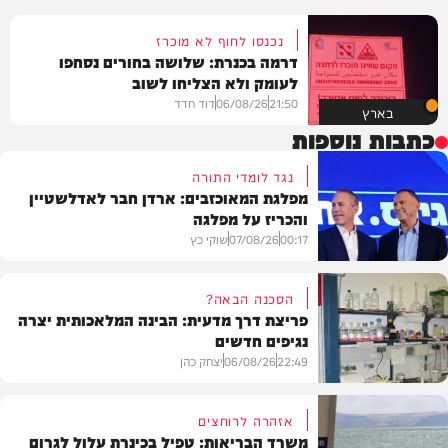
נכנסו לחוף לא מוכרז
דרמה בכנרת: שלושה בחורים נסחפו
לעומק ולא הצליחו לשוב
21:50
06/08/26
דוד חדד
בארץ
כתבות נוספות
נגד לומדי התורה
מפלגת המאוכזבים: ארדן חבר לאדלשטיין
והכריז על מפלגה
00:17
07/08/26
שוקי כץ
הסכנה הבאה?
פריצת דרך מדעית: הבינה המלאכותית יצרה
נגיפים חדשים
פוליטי
22:49
06/08/26
יצחק כהן
אזהרה לרוחצים
משרד הבריאות: טפיל בכינרת עלול לגרום