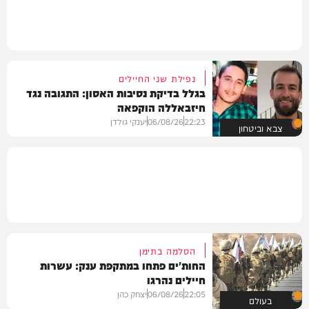
נפילת שני החיילים
בגלל בדיקת נסיבות האסון: התגובה נגד
חיזבאללה הוקפאה
22:23
06/08/26
יענקי גולדן
צבא וביטחון
הסלמה בתימן
החות'ים פתחו במתקפת ענק: עשרות
חיילים נהרגו
22:05
06/08/26
יצחק כהן
בעולם