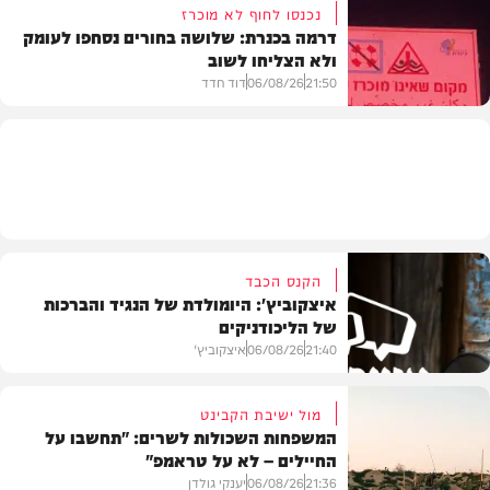
נכנסו לחוף לא מוכרז
דרמה בכנרת: שלושה בחורים נסחפו לעומק
ולא הצליחו לשוב
בעולם
21:50
06/08/26
דוד חדד
בארץ
הקנס הכבד
איצקוביץ': היומולדת של הנגיד והברכות
של הליכודניקים
21:40
06/08/26
איצקוביץ'
מול ישיבת הקבינט
המשפחות השכולות לשרים: "תחשבו על
החיילים – לא על טראמפ"
חדשות
21:36
06/08/26
יענקי גולדן