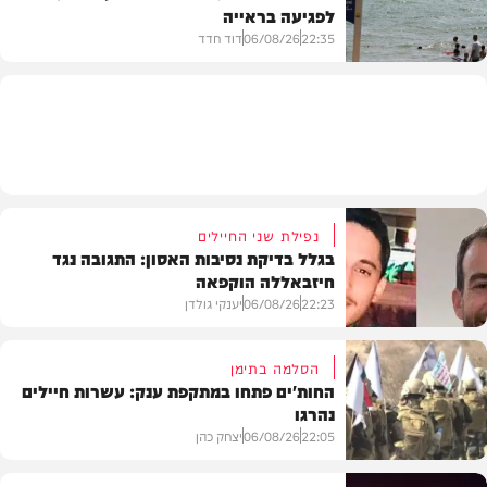
לפגיעה בראייה
בריאות
22:35
06/08/26
דוד חדד
בארץ
נפילת שני החיילים
בגלל בדיקת נסיבות האסון: התגובה נגד
חיזבאללה הוקפאה
22:23
06/08/26
יענקי גולדן
הסלמה בתימן
החות'ים פתחו במתקפת ענק: עשרות חיילים
נהרגו
צבא וביטחון
22:05
06/08/26
יצחק כהן