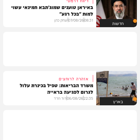
דיווח דרמטי
באיראן טוענים שמוג'תבא חמינאי עשוי
למות "בכל רגע"
08:31
07/08/26
יצחק כהן
חדשות
אזהרה לרוחצים
משרד הבריאות: טפיל בכינרת עלול
לגרום לפגיעה בראייה
22:35
06/08/26
דוד חדד
בארץ