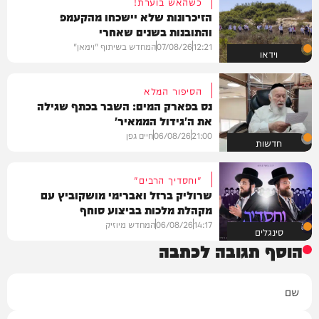
כשהאש בוערת!
הזיכרונות שלא יישכחו מהקעמפ
והתובנות בשנים שאחרי
12:21
07/08/26
המחדש בשיתוף "וימאן"
וידאו
הסיפור המלא
נס בפארק המים: השבר בכתף שגילה
את ה'גידול הממאיר'
21:00
06/08/26
חיים גפן
חדשות
"וחסדיך הרבים"
שרוליק ברזל ואברימי מושקוביץ עם
מקהלת מלכות בביצוע סוחף
14:17
06/08/26
המחדש מיוזיק
סינגלים
הוסף תגובה לכתבה
שם
אימייל