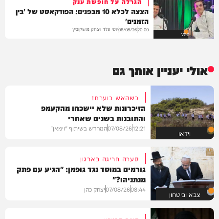
הגרלה על חופשת ענק
הצצה לכלא 10 מבפנים: הפודקאסט של 'בין
הזמנים'
יוסי פלד ויצחק מושקוביץ
06/08/26
20:00
VOD
אולי יעניין אותך גם
כשהאש בוערת!
הזיכרונות שלא יישכחו מהקעמפ
והתובנות בשנים שאחרי
12:21
07/08/26
המחדש בשיתוף "וימאן"
וידאו
סערה חריגה בארגון
גורמים במוסד נגד גופמן: "הגיע עם פתק
מנתניהו?"
08:44
07/08/26
יצחק כהן
צבא וביטחון