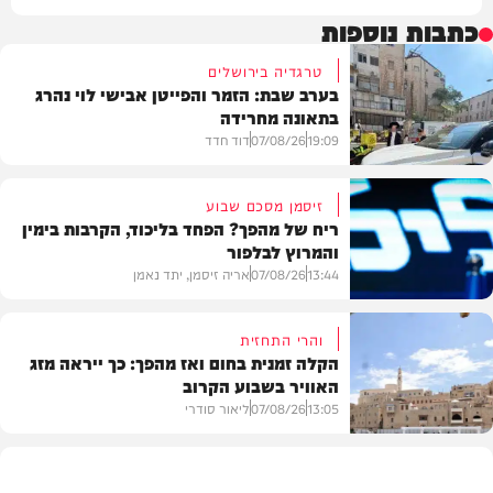
כתבות נוספות
טרגדיה בירושלים
בערב שבת: הזמר והפייטן אבישי לוי נהרג
בתאונה מחרידה
19:09
07/08/26
דוד חדד
זיסמן מסכם שבוע
ריח של מהפך? הפחד בליכוד, הקרבות בימין
והמרוץ לבלפור
בארץ
13:44
07/08/26
אריה זיסמן, יתד נאמן
והרי התחזית
הקלה זמנית בחום ואז מהפך: כך ייראה מזג
האוויר בשבוע הקרוב
פוליטי
13:05
07/08/26
ליאור סודרי