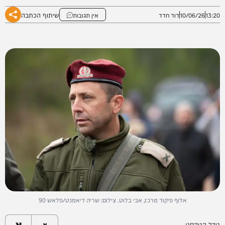
שיתוף הכתבה
13:20
10/06/26
דוד חדד
אין תגובות
אלוף פיקוד מרכז, אבי בלוט. צילום: שריה דיאמנט/פלאש 90
א
גודל הטקסט
א