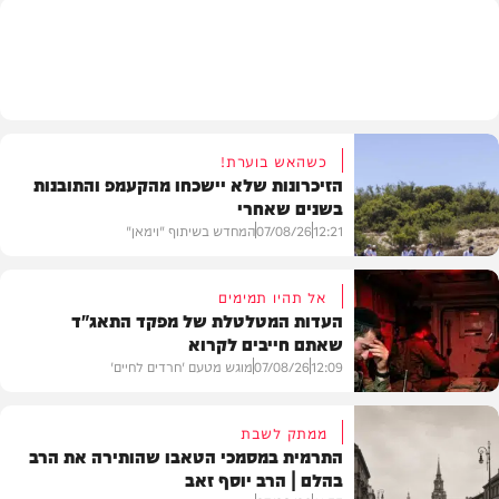
חרדים
כשהאש בוערת!
הזיכרונות שלא יישכחו מהקעמפ והתובנות
בשנים שאחרי
12:21
07/08/26
המחדש בשיתוף "וימאן"
אל תהיו תמימים
העדות המטלטלת של מפקד התאג"ד
שאתם חייבים לקרוא
וידאו
12:09
07/08/26
מוגש מטעם 'חרדים לחיים'
ממתק לשבת
התרמית במסמכי הטאבו שהותירה את הרב
בהלם | הרב יוסף זאב
דעות