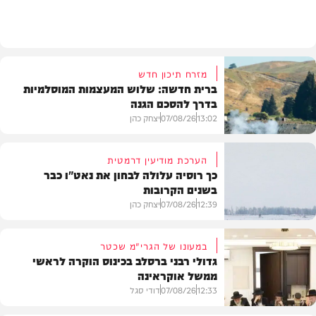
מזג האוויר
מזרח תיכון חדש
ברית חדשה: שלוש המעצמות המוסלמיות
בדרך להסכם הגנה
13:02
07/08/26
יצחק כהן
הערכת מודיעין דרמטית
כך רוסיה עלולה לבחון את נאט"ו כבר
בשנים הקרובות
בעולם
12:39
07/08/26
יצחק כהן
במעונו של הגרי"מ שכטר
גדולי רבני ברסלב בכינוס הוקרה לראשי
ממשל אוקראינה
בעולם
12:33
07/08/26
דודי סגל