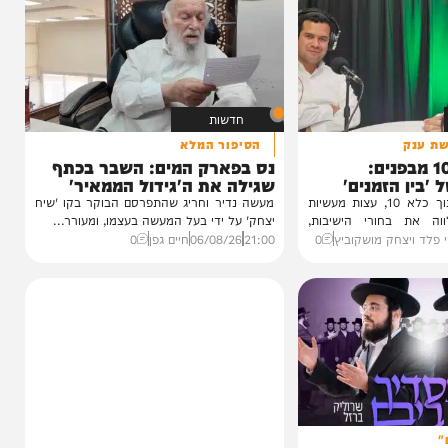
חדשות
הסיפור המלא
1 מבפנים:
נס בפארק המים: השבר בכתף
זמנים'
שגילה את ה'גידול הממאיר'
עדות מטלטלת מתוך כלא 10, עצות מעשיות
מעשה נדיר וחריג שהתפרסם הבוקר בקו 'שיח
חורי הישיבות,
יצחק' על ידי בעל המעשה בעצמו, ומעורר...
חק מושקוביץ
0
21:00
06/08/26
חיים גפן
0