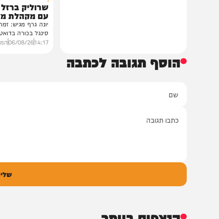
סינגלים
"וחסדיך הרבים"
שרוליק ברזל ואברימ
עם מקהלת מלכות בב
יונה גרף מגיש: זמר החתונות
סינגל בכורה בדואט מיוחד לצ
14:17
06/08/26
המחדש מיוזי
הוסף תגובה לכתבה
ם
אימיי
גובה