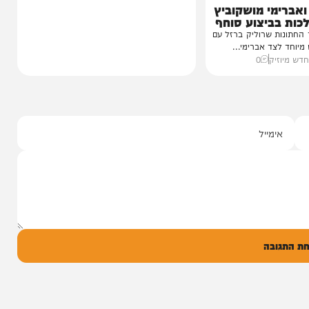
י מושקוביץ
יצוע סוחף
 שרוליק ברזל עם
ד אברימי...
ק
0
ל