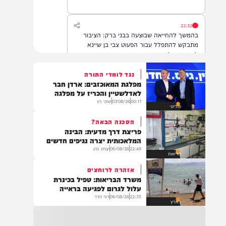
22:32
בהמשך להחייאה שבוצעה בבני ברק: הציבור
מתבקש להתפלל עבור הפעוט צבי בן שיינא
לרפואה שלמה
נגד לומדי התורה
מפלגת המאוכזבים: ארדן חבר
21:32
לאדלשטיין והכריז על מפלגה
בין הזמנים: שלושה בחורי ישיבות חולצו
00:17
07/08/26
שוקי כץ
פוליטי
מהכינרת לאחר שנסחפו לעומק האגם, בחוף
בלתי מוכרז כשהם על גבי אביזר ציפה.
הסכנה הבאה?
פריצת דרך מדעית: הבינה
המלאכותית יצרה נגיפים חדשים
22:49
06/08/26
יצחק כהן
21:31
בריאות
בני ברק: חובשים ופראמדיקים של ארגון הצלה
אזהרה לרוחצים
מבצעים פעולות החייאה על תינוק כבן שנה וחצי
משרד הבריאות: טפיל בכינרת
לאחר שנחנק משקית.
עלול לגרום לפגיעה בראייה
22:35
06/08/26
דוד חדד
בארץ