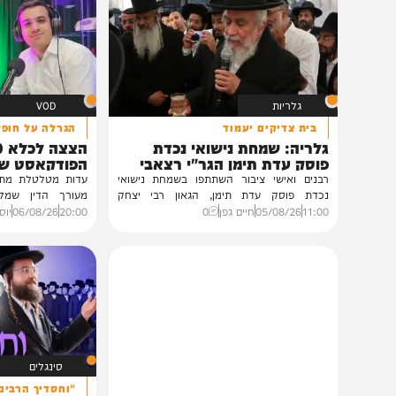
תוכן שאסור לפספס
גלריות
VOD
בית צדיקים יעמוד
הגרלה על חופשת ענק
גלריה: שמחת נישואי נכדת
הצצה לכלא 0
פוסק עדת תימן הגר"י רצאבי
הפודקאסט של 'בין ה
רבנים ואישי ציבור השתתפו בשמחת נישואי
נכדת פוסק עדת תימן, הגאון רבי יצחק
מעורך הדין שמלווה את ב
רצאבי,...
ביקורת...
11:00
05/08/26
חיים גפן
0
20:00
06/08/26
יוסי פלד ויצ