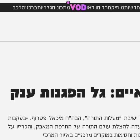
VOD
מיוזיק
חרדים
וידאו
מתכונים
גלריות
ברנז'ה
רכב
: גל הפגנות ענק
ל תלמיד ישיבת "מעלות התורה", הבה"ח מיכאל פטרוף. •בעקבות
להצלת עולם התורה על החרפת המאבק, והכריזו על