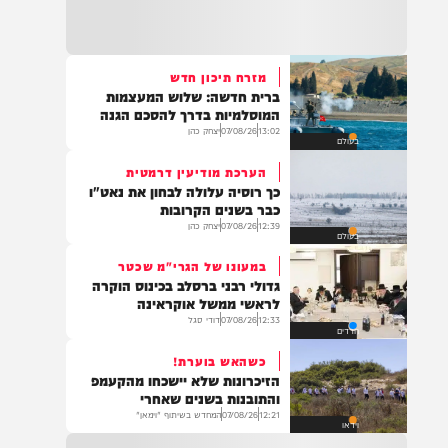
22:32
בהמשך להחייאה שבוצעה בבני ברק: הציבור
מתבקש להתפלל עבור הפעוט צבי בן שיינא
לרפואה שלמה
מזרח תיכון חדש
ברית חדשה: שלוש המעצמות
21:32
המוסלמיות בדרך להסכם הגנה
בין הזמנים: שלושה בחורי ישיבות חולצו
13:02
07/08/26
יצחק כהן
בעולם
מהכינרת לאחר שנסחפו לעומק האגם, בחוף
בלתי מוכרז כשהם על גבי אביזר ציפה.
הערכת מודיעין דרמטית
כך רוסיה עלולה לבחון את נאט"ו
כבר בשנים הקרובות
12:39
07/08/26
יצחק כהן
בעולם
21:31
בני ברק: חובשים ופראמדיקים של ארגון הצלה
במעונו של הגרי"מ שכטר
מבצעים פעולות החייאה על תינוק כבן שנה וחצי
גדולי רבני ברסלב בכינוס הוקרה
לאחר שנחנק משקית.
לראשי ממשל אוקראינה
12:33
07/08/26
דודי סגל
חרדים
כשהאש בוערת!
19:03