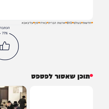
שלח תגובה על הכתבה
חדשות
בעולם
BYD
ארצות הברית
באידו
סין
עליבאבא
הכתבה עניינה א
77%