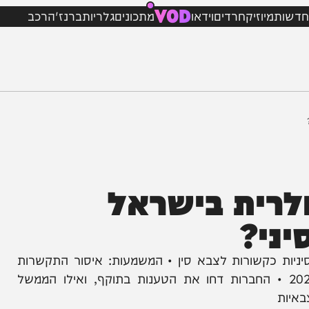
VOD
מיוזיק
חרדים
וידאו
מתכונים
גלריות
ברנז'ה
רכב
רית בישראל
י?
כקשורות לצבא סין • המשמעות: איסור התקשרות
 וניתוק עסקי רחב הצפוי להיכנס לתוקף ב-2027 • החברות דחו את הטענות בתוקף, ואילו הממשל