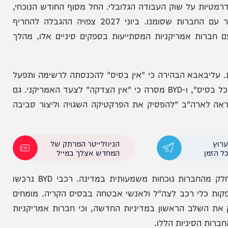
לכות דרמטיות על שוק העבודה הגלובלי. החל מסוף החודש הנוכחי,
נאסר על זרועות הביטחון של ארצות הברית להתקשר עם החברות שסומנו. ביוני 2027 צפויה ההגבלה להחריף
 אמריקניות המסתייעות בספקים סיניים אלו, מהלך
אבא הבהירה כי "אין בסיס" להכנסתה לרשימה ותפעל
במישורים משפטיים. באידו הגדירה את הצעד כ"חסרת כל בסיס", ו-BYD מסרה כי "אין הצדקה" לצעד האמריקני. גם
לארה"ב "להפסיק את הפרקטיקה השגויה וליצור סביבה
הניוזלייטר המרתק של
המחדש אצלך במייל
למרות שההחלטה אינה נוגעת באופן ישיר לישראל, לחלק מהחברות נוכחות משמעותית במדינה. רכבי BYD נרכשו