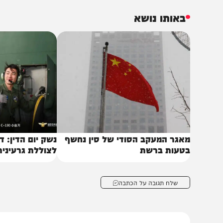
עבר עבור משטרת ישראל, וחברות סיניות נוספות מספקות כ
שהתראיינו ל-CNBC העריכו כי המהלך הנוכחי מהוו
בות כבר החלו לבחון את המשך הקשרים העסקיים עם החברות ה
באותו נושא
אגר המעקב הסודי של סין נחשף
נשק יום הדין: דרום ק
טעות ברשת
לצוללת גרעינית ראשו