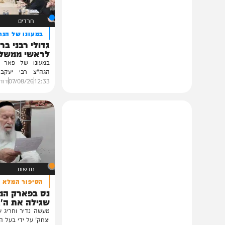
תוכן שאסור לפספס
חרדים
במעונו של הגרי"מ שכ
גדולי רבני ברסלב בכ
לראשי ממשל אוקרא
במעונו של פאר הדור וזק
הגה"צ רבי יעקב מאיר ש
ובהשתתפות...
12:33
07/08/26
דודי סגל
0