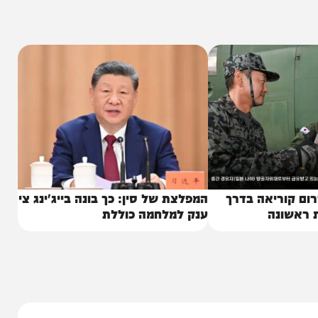
לי רכב לצה"ל ולאנשי אבטחה בבסיס הקריה. מומחים
ה רק את השלב הראשון במדיניות החדשה, וכי חברות אמריקניות
סיניות הללו.
וריאה בדרך
המפלצת של סין: כך בונה בייג'ינג צי
נה
ענק למלחמה כוללת