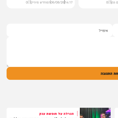
סינגלים
"וחסדיך הרבים"
שבר בכתף
שרוליק ברזל ואברימי מושקוביץ
ממאיר'
עם מקהלת מלכות בביצוע סוחף
הבוקר בקו 'שיח
יונה גרף מגיש: זמר החתונות שרוליק ברזל עם
מו, ומעורר...
סינגל בכורה בדואט מיוחד לצד אברימי...
14:17
06/08/26
המחדש מיוזיק
0
ל