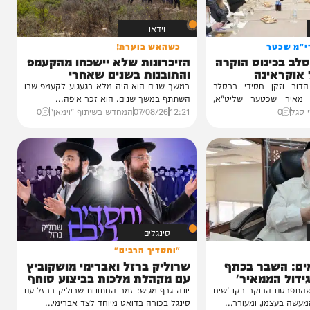
וידאו
טר
כשהאש בוערת!
ינוס הוקרה
הזיכרונות שלא יישכחו מהקעמפ
ינה
והתובנות בשנים שאחרי
ן חסידי ברסלב
במשך שנים הוא היה מלא בגעגוע לקעמפ שבו
כטער שליט"א,
השתתף במשך שנים. הוא זכר איפה...
12:21
07/08/26
המחדש בשיתוף "וימאן"
0