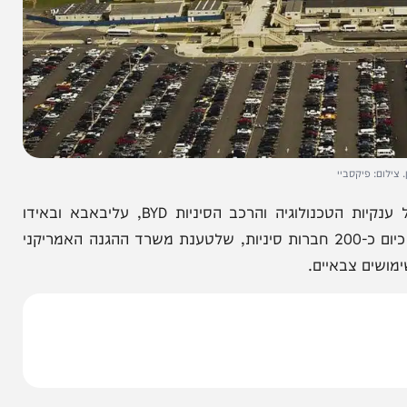
קסביי
הפנטגון הודיע היום (רביעי) באופן רשמי על סיווגן של ענקיות הטכנולוגיה והרכב הסיניות BYD, עליבאבא ובאידו
כחברות צבאיות. החלטה זו מצטרפת לרשימה הכוללת כיום כ-200 חברות סיניות, שלטענת משרד ההגנה האמריקני
 צבאיים.