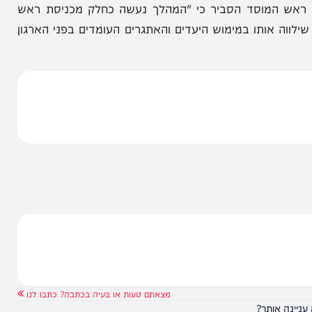
הניוזלייטר המרתק של
המחדש אצלך במייל
, כאשר במוצאי השבת האחרונה הודיע על הדחתו של
 המוסד הסביר כי "המהלך נעשה כחלק מכניסת ראש
ותו במימוש היעדים והאתגרים העומדים בפני הארגון