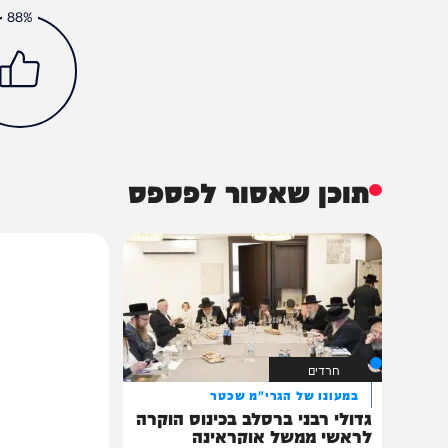
חדשות
צבא וביטחון
בנימין נתניהו
המוסד
רומן גופן
הכתבה עניינה א
88%
תוכן שאסור לפספס