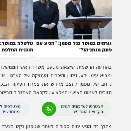
ורמים במוסד נגד גופמן: "הגיע עם
טלטלה במוסד: הודחו 
תק מנתניהו?"
תוכנית החלפת המשטר
הודעה הרשמית שיצאה מטעם משרד ראש הממשלה צוין כי: "
מביא עימו ידע, ניסיון והיכרות מעמיקה של הארגון. א' ייכנ
רחב של גופמן לעצב מחדש את צמרת הפיקוד הבכירה של 
זוכים לאמונו האישי והמקצועי, לקראת האתגרים הביטחוניים ה