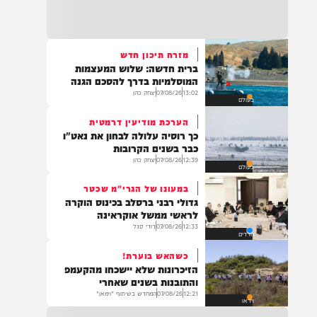
22:32
בהמשך להחייאה שבוצעה בבני ברק: הציבור
מתבקש להתפלל עבור הפעוט צבי בן שיינא
לרפואה שלמה
מזרח תיכון חדש
ברית חדשה: שלוש המעצמות
21:32
המוסלמיות בדרך להסכם הגנה
בין הזמנים: שלושה בחורי ישיבות חולצו
13:02
07/08/26
יצחק כהן
בעולם
מהכינרת לאחר שנסחפו לעומק האגם, בחוף
בלתי מוכרז כשהם על גבי אביזר ציפה.
הערכת מודיעין דרמטית
כך רוסיה עלולה לבחון את נאט"ו
כבר בשנים הקרובות
12:39
07/08/26
יצחק כהן
בעולם
21:31
בני ברק: חובשים ופראמדיקים של ארגון הצלה
במעונו של הגרי"מ שכטר
מבצעים פעולות החייאה על תינוק כבן שנה וחצי
גדולי רבני ברסלב בכינוס הוקרה
לאחר שנחנק משקית.
לראשי ממשל אוקראינה
12:33
07/08/26
דודי סגל
חרדים
כשהאש בוערת!
19:03