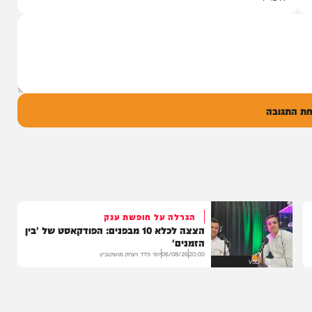
ממאיר'
עם מקהלת מלכות בביצוע סוחף
הבוקר בקו 'שיח
יונה גרף מגיש: זמר החתונות שרוליק ברזל עם
מו, ומעורר...
סינגל בכורה בדואט מיוחד לצד אברימי...
14:17
06/08/26
המחדש מיוזיק
0
ל
בה