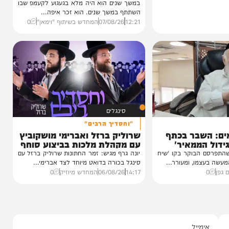
וידאו
כשהאש בוערת!
הזיכרונות שלא יישכחו מהקעמפ
והתובנות בשנים שאחרי
במשך שנים הוא היה מלא בגעגוע לקעמפ שבו
השתתף במשך שנים. הוא זכר איפה...
12:21
07/08/26
המחדש בשיתוף "וימאן"
0
סינגלים
"וחסדיך הרבים"
שבר בכתף
שרוליק ברזל ואברימי מושקוביץ