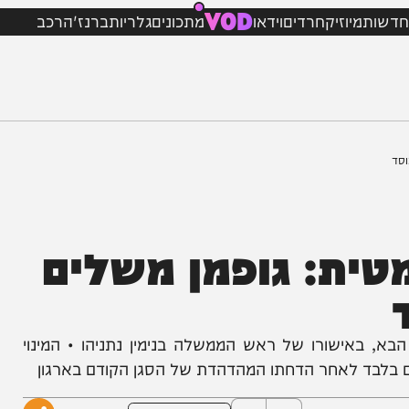
VOD
מיוזיק
חרדים
וידאו
מתכונים
גלריות
ברנז'ה
רכב
ת: גופמן משלים
אישורו של ראש הממשלה בנימין נתניהו • המינוי
בד לאחר הדחתו המהדהדת של הסגן הקודם בארגון