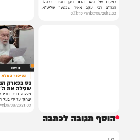
חרדים
במעונו של הגרי"מ שכטר
גדולי רבני ברסלב בכינוס הוקרה
לראשי ממשל אוקראינה
במעונו של פאר הדור וזקן חסידי ברסלב
הגה"צ רבי יעקב מאיר שכטער שליט"א,
ובהשתתפות...
12:33
07/08/26
דודי סגל
0
חדשות
הסיפור המלא
נס בפארק המים: ה