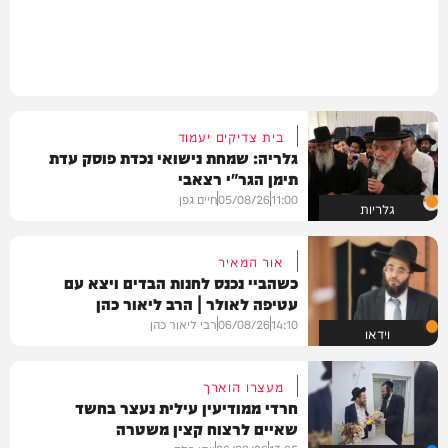
בית צדיקים יעמוד
גלריה: שמחת נישואי נכדת פוסק עדת
תימן הגר"י רצאבי
11:00
05/08/26
חיים גפן
גלריות
אור המאיר
כשהביי נכנס לחנות הבדים ויצא עם
עטיפה לאולר | הרב ליאור כהן
14:10
06/08/26
רבי ליאור כהן
וידאו
מעצרו הוארך
חרדי ממודיעין עילית נעצר בחשד
שאיים לרצוח קצין משטרה