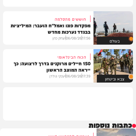
חוששים מהסלמה
מפקדות פונו ואמל"ח הועבר: המיליציות
בבגדד נערכות מחדש
17:56
06/08/26
יצחק כהן
בעולם
הכוח הבינלאומי
150 חיילים מרוקנים בדרך לרצועה: כך
ייראה המוצב הראשון
17:39
06/08/26
יענקי גולדן
צבא וביטחון
כתבות נוספות
נערכים לתרחישי קיצון