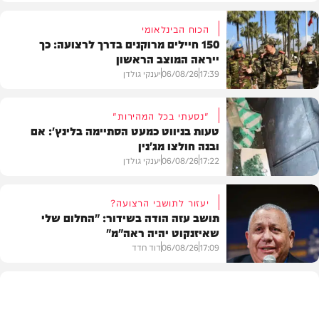
הכוח הבינלאומי
150 חיילים מרוקנים בדרך לרצועה: כך
ייראה המוצב הראשון
17:39
06/08/26
יענקי גולדן
"נסעתי בכל המהירות"
טעות בניווט כמעט הסתיימה בלינץ': אם
ובנה חולצו מג'נין
צבא וביטחון
17:22
06/08/26
יענקי גולדן
יעזור לתושבי הרצועה?
תושב עזה הודה בשידור: "החלום שלי
שאיזנקוט יהיה ראה"מ"
צבא וביטחון
17:09
06/08/26
דוד חדד
בארץ