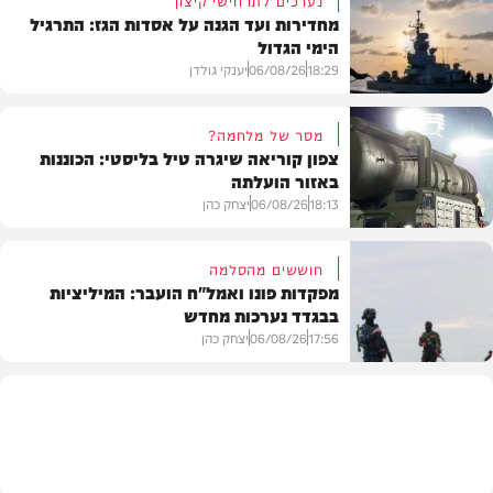
מחדירות ועד הגנה על אסדות הגז: התרגיל
הימי הגדול
18:29
06/08/26
יענקי גולדן
מסר של מלחמה?
צפון קוריאה שיגרה טיל בליסטי: הכוננות
באזור הועלתה
צבא וביטחון
18:13
06/08/26
יצחק כהן
חוששים מהסלמה
מפקדות פונו ואמל"ח הועבר: המיליציות
בבגדד נערכות מחדש
בעולם
17:56
06/08/26
יצחק כהן
בעולם