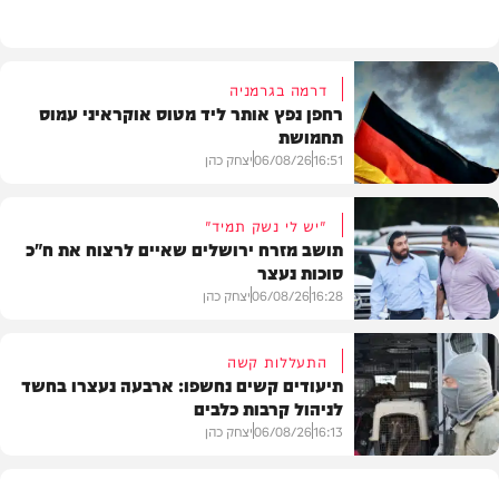
דרמה בגרמניה
רחפן נפץ אותר ליד מטוס אוקראיני עמוס
תחמושת
16:51
06/08/26
יצחק כהן
"יש לי נשק תמיד"
תושב מזרח ירושלים שאיים לרצוח את ח"כ
סוכות נעצר
בעולם
16:28
06/08/26
יצחק כהן
התעללות קשה
תיעודים קשים נחשפו: ארבעה נעצרו בחשד
לניהול קרבות כלבים
משטרה
16:13
06/08/26
יצחק כהן