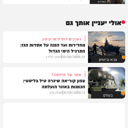
בית המדרש
אולי יעניין אותך גם
נערכים לתרחישי קיצון
מחדירות ועד הגנה על אסדות הגז:
התרגיל הימי הגדול
18:29
06/08/26
יענקי גולדן
צבא וביטחון
מסר של מלחמה?
צפון קוריאה שיגרה טיל בליסטי:
הכוננות באזור הועלתה
18:13
06/08/26
יצחק כהן
בעולם