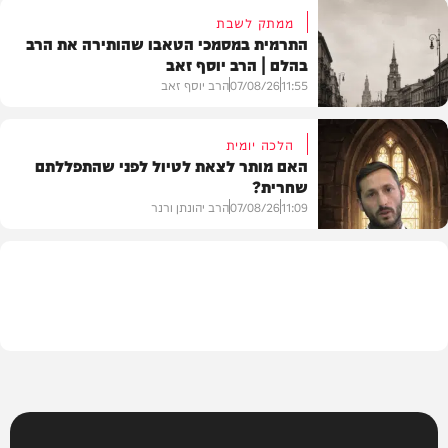
ממתק לשבת
התרמית במסמכי הטאבו שהותירה את הרב
בהלם | הרב יוסף זאב
דעות
11:55
07/08/26
הרב יוסף זאב
הלכה יומית
האם מותר לצאת לטיול לפני שהתפללתם
שחרית?
בית המדרש
11:09
07/08/26
הרב יהונתן ורנר
הלכה