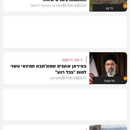
12:21
07/08/26
המחדש בשיתוף "וימאן"
וידאו
דיווח דרמטי
באיראן טוענים שמוג'תבא חמינאי עשוי
למות "בכל רגע"
08:31
07/08/26
יצחק כהן
חדשות