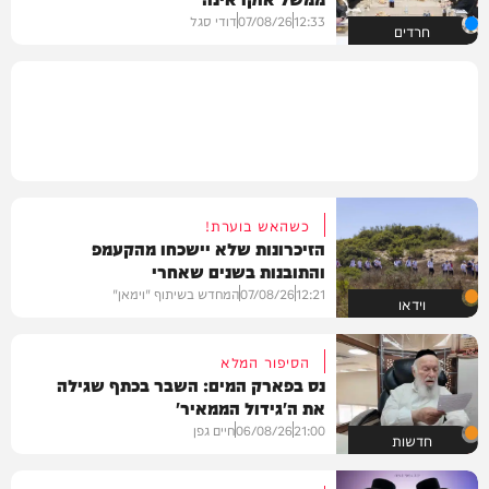
12:33
07/08/26
דודי סגל
חרדים
כשהאש בוערת!
הזיכרונות שלא יישכחו מהקעמפ
והתובנות בשנים שאחרי
12:21
07/08/26
המחדש בשיתוף "וימאן"
וידאו
הסיפור המלא
נס בפארק המים: השבר בכתף שגילה
את ה'גידול הממאיר'
21:00
06/08/26
חיים גפן
חדשות