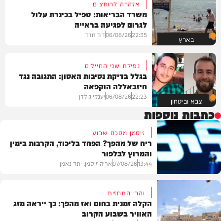
אזהרה לרוחצים
משרד הבריאות: טפיל בכינרת עלול
לגרום לפגיעה בראייה
22:35
06/08/26
דוד חדד
בארץ
נפילת שני החיילים
בגלל בדיקת נסיבות האסון: התגובה נגד
חיזבאללה הוקפאה
22:23
06/08/26
יענקי גולדן
צבא וביטחון
כתבות נוספות
זיסמן מסכם שבוע
ריח של מהפך? הפחד בליכוד, הקרבות בימין
והמרוץ לבלפור
13:44
07/08/26
אריה זיסמן, יתד נאמן
והרי התחזית
הקלה זמנית בחום ואז מהפך: כך ייראה מזג
האוויר בשבוע הקרוב
פוליטי