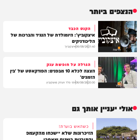
הנצפים ביותר
הקנס הכבד
איצקוביץ': היומולדת של הנגיד והברכות של
הליכודניקים
איצקוביץ'
06/08/26
21:40
חדשות
הגרלה על חופשת ענק
הצצה לכלא 10 מבפנים: הפודקאסט של 'בין
הזמנים'
יוסי פלד ויצחק מושקוביץ
06/08/26
20:00
VOD
אולי יעניין אותך גם
כשהאש בוערת!
הזיכרונות שלא יישכחו מהקעמפ
והתובנות בשנים שאחרי