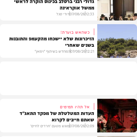
גדולי רבני ברסלב בכינוס הוקרה לראשי
ממשל אוקראינה
בעולם
12:33
07/08/26
דודי סגל
כשהאש בוערת!
הזיכרונות שלא יישכחו מהקעמפ והתובנות
בשנים שאחרי
חרדים
12:21
07/08/26
המחדש בשיתוף "וימאן"
וידאו
אל תהיו תמימים
העדות המטלטלת של מפקד התאג"ד
שאתם חייבים לקרוא
12:09
07/08/26
מוגש מטעם 'חרדים לחיים'