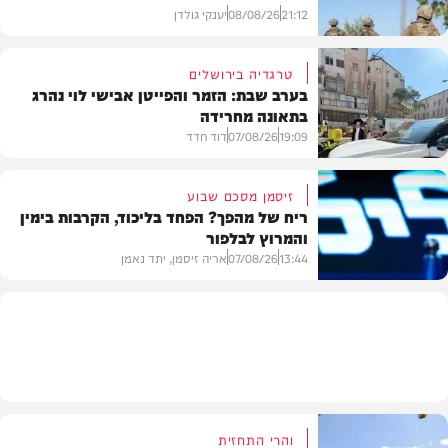
21:12
08/08/26
יענקי גולדן
טרגדיה בירושלים
בערב שבת: הזמר והפייטן אבישי לוי נהרג
בתאונה מחרידה
חדשות
19:09
07/08/26
דוד חדד
זיסמן מסכם שבוע
ריח של מהפך? הפחד בליכוד, הקרבות בימין
והמרוץ לבלפור
בארץ
13:44
07/08/26
אריה זיסמן, יתד נאמן
פוליטי
והרי התחזית