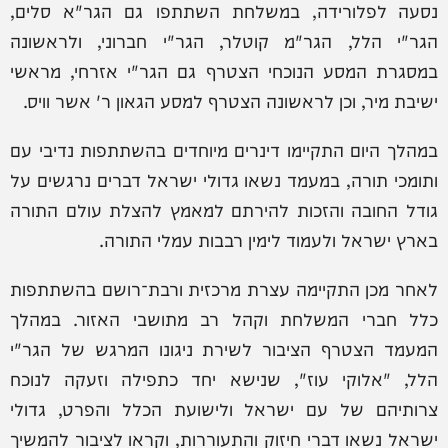
נסעה לפלורידה, במשלחת השתתפו גם הגר"א סלים,
הגר"י הלל, הגר"מ קוטלר, הגר"י חברוני, ולראשונה
במסגרת המסע הנוכחי הצטרף גם הגר"י אזרחי, מראשי
ישיבת מיר, וכן לראשונה הצטרף למסע הגאון ר' אשר וויס.
במהלך היום התקיימו דינרים מיוחדים בהשתתפות נדיבי עם
ותומכי תורה, במעמד נשאו גדולי ישראל דברים נרגשים על
גודל החובה והזכות להירתם למאמץ להצלת עולם התורה
בארץ ישראל ולעמוד לימין רבבות עמלי התורה.
לאחר מכן התקיימה עצרת מרכזית ורבת־רושם בהשתתפות
כלל חברי המשלחת וקהל רב מתושבי האזור. במהלך
המעמד הצטרף הציבור לשירת ניגונו המרגש של הגר"י
הלל, "אלוקי עוז", שנישא יחד כתפילה וזעקה לנוכח
צרותיהם של עם ישראל ולישועת הכלל והפרט, גדולי
ישראל נשאו דברי חיזוק והתעוררות, וקראו לציבור להמשיך