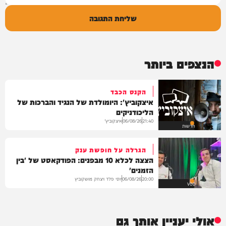
שליחת התגובה
הנצפים ביותר
הקנס הכבד
איצקוביץ': היומולדת של הנגיד והברכות של
הליכודניקים
איצקוביץ'
06/08/26
21:40
חדשות
הגרלה על חופשת ענק
הצצה לכלא 10 מבפנים: הפודקאסט של 'בין
הזמנים'
יוסי פלד ויצחק מושקוביץ
06/08/26
20:00
VOD
אולי יעניין אותך גם