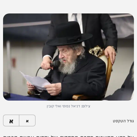
צילום: דניאל נפוסי ואלי קובין
א
גודל הטקסט
א