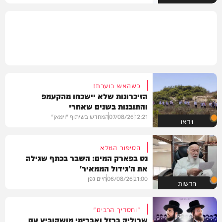
כשהאש בוערת!
הזיכרונות שלא יישכחו מהקעמפ
והתובנות בשנים שאחרי
12:21
07/08/26
המחדש בשיתוף "וימאן"
וידאו
הסיפור המלא
נס בפארק המים: השבר בכתף שגילה
את ה'גידול הממאיר'
21:00
06/08/26
חיים גפן
חדשות
"וחסדיך הרבים"
שרוליק ברזל ואברימי מושקוביץ עם