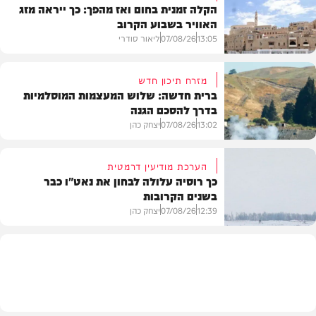
הקלה זמנית בחום ואז מהפך: כך ייראה מזג
האוויר בשבוע הקרוב
13:05
07/08/26
ליאור סודרי
מזרח תיכון חדש
ברית חדשה: שלוש המעצמות המוסלמיות
בדרך להסכם הגנה
מזג האוויר
13:02
07/08/26
יצחק כהן
הערכת מודיעין דרמטית
כך רוסיה עלולה לבחון את נאט"ו כבר
בשנים הקרובות
בעולם
12:39
07/08/26
יצחק כהן
בעולם