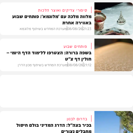
סיפורי צדיקים ואוצר הלכות
מלווה מלכה עם 'מלוגמא': פותחים שבוע
באווירה אחרת
חדשות
21:23
08/08/26
מערכת המחדש בשיתוף מלוגמא
פותחים שבוע
בשפה ברורה: הצטרפו ללימוד הדף היומי –
חולין דף צ"ט
פרשת שבוע
21:12
08/08/26
מערכת המחדש בשיתוף מכון הדרן
בית המדרש
בדרום לבנון
בכיר בצה"ל: הדרג המדיני בולם חיסול
מחבלים נצורים