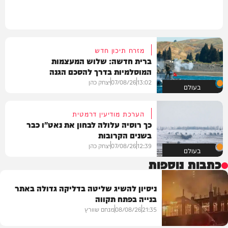
מזרח תיכון חדש
ברית חדשה: שלוש המעצמות
המוסלמיות בדרך להסכם הגנה
13:02
07/08/26
יצחק כהן
בעולם
הערכת מודיעין דרמטית
כך רוסיה עלולה לבחון את נאט"ו כבר
בשנים הקרובות
12:39
07/08/26
יצחק כהן
בעולם
כתבות נוספות
ניסיון להשיג שליטה בדליקה גדולה באתר
בנייה בפתח תקווה
21:35
08/08/26
מנחם שוורץ