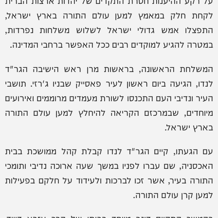
על רקע ההיענות חסרת התקדים של יהדות ארצות הברית
לקחת חלק במאמץ למען עולם התורה בארץ ישראל,
התפצלו אמש גדולי ישראל לשלוש משלחות נפרדות,
במטרה להגיע למוקדים רבים ככל האפשר ברחבי המדינה.
המשלחת הראשונה, בראשות מרן ראש הישיבה הגר"ד
לנדו, הגיעה ביום ראשון לעיר פאסייק שבניו ג'רזי. תושבי
העיר ונדיבי העם התכנסו לשורת מעמדים מרוממים ואירועים
מיוחדים, שבמרכזם הקריאה להיחלץ למען עולם התורה
בארץ ישראל.
עם הגעתו, קיים הגר"ד לנדו קבלת קהל ממושכת בבית
האכסניה, שם עברו לפניו במשך שעה ארוכה נדיבי ותומכי
התורה בעיר, אשר זכו לברכות ולעידוד על חלקם בפעילות
למען קרן עולם התורה.
בהמשך התקיים דינר מיוחד בביתו של הרב עזרא דוויד,