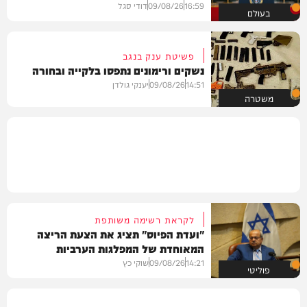
16:59
09/08/26
דודי סגל
בעולם
פשיטת ענק בנגב
נשקים ורימונים נתפסו בלקייה ובחורה
14:51
09/08/26
יענקי גולדן
משטרה
לקראת רשימה משותפת
"ועדת הפיוס" תציג את הצעת הריצה
המאוחדת של המפלגות הערביות
14:21
09/08/26
שוקי כץ
פוליטי