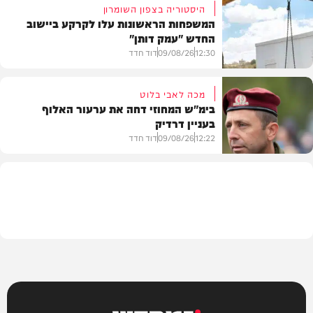
היסטוריה בצפון השומרון
המשפחות הראשונות עלו לקרקע ביישוב
החדש "עמק דותן"
חדשות
12:30
09/08/26
דוד חדד
מכה לאבי בלוט
בימ"ש המחוזי דחה את ערעור האלוף
בעניין דרדיק
בארץ
12:22
09/08/26
דוד חדד
חדשות