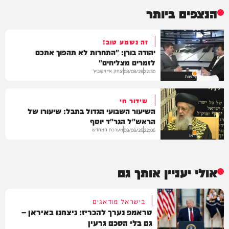
הנצפים ביותר
זה נשמע טוב!
יהודה בורן: "התחרות לא תהפוך אתכם
לזמרים מצליחים"
יצחק אייזיקוביץ'
08/08/26
22:30
חדשות
שידור חי
השיעור השבועי הגדול בתבל: שיעורו של
הראש"ל הגר"ד יוסף
מערכת המחדש
08/08/26
22:06
וידאו
אולי יעניין אותך גם
בישראל מודאגים
טראמפ נערך להכריז: ניצחנו באיראן –
גם בלי הסכם גרעין