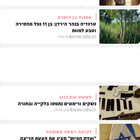
אסונות בין הזמנים
טרגדיה בנהר הירדן: בן 11 נפל מהסירה
וטבע למוות
הלכה
16:20
09/08/26
דוד חדד
בארץ
פשיטת ענק בנגב
נשקים ורימונים נתפסו בלקייה ובחורה
14:51
09/08/26
יענקי גולדן
לקראת רשימה משותפת
"ועדת הפיוס" תציג את הצעת הריצה