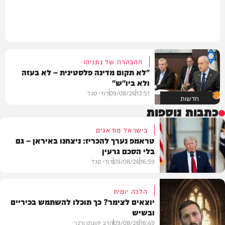
ההבהרה של נתניהו
"לא תקום מדינה פלסטינית – לא בעזה
ולא ביו"ש"
13:51
09/08/26
דודי סגל
חדשות
כתבות נוספות
בישראל מודאגים
טראמפ נערך להכריז: ניצחנו באיראן – גם
בלי הסכם גרעין
16:59
09/08/26
דודי סגל
הלכה יומית
יוצאים לצימר? כך תוכלו להשתמש בכיריים
ובשיש
בעולם
16:49
09/08/26
הרב יהונתן ורנר