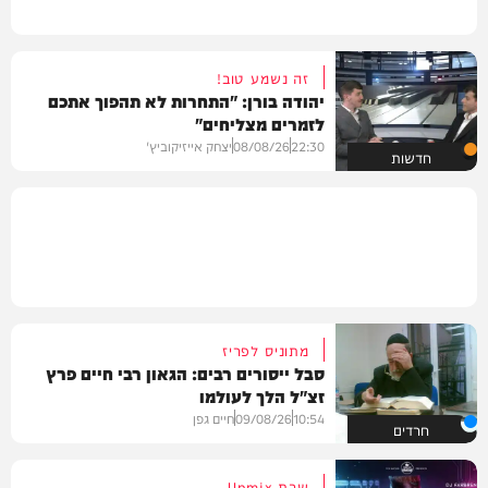
זה נשמע טוב!
יהודה בורן: "התחרות לא תהפוך אתכם
לזמרים מצליחים"
22:30
08/08/26
יצחק אייזיקוביץ'
חדשות
מתוניס לפריז
סבל ייסורים רבים: הגאון רבי חיים פרץ
זצ"ל הלך לעולמו
10:54
09/08/26
חיים גפן
חרדים
שבת Upmix