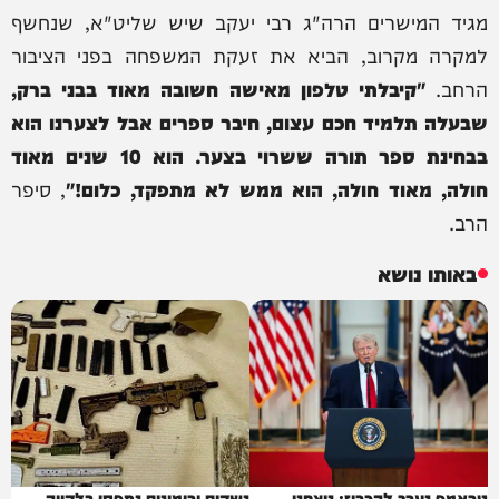
מגיד המישרים הרה"ג רבי יעקב שיש שליט"א, שנחשף
למקרה מקרוב, הביא את זעקת המשפחה בפני הציבור
הרחב.
"קיבלתי טלפון מאישה חשובה מאוד בבני ברק,
שבעלה תלמיד חכם עצום, חיבר ספרים אבל לצערנו הוא
בבחינת ספר תורה ששרוי בצער. הוא 10 שנים מאוד
חולה, מאוד חולה, הוא ממש לא מתפקד, כלום!"
, סיפר
הרב.
באותו נושא
טראמפ נערך להכריז: ניצחנו
נשקים ורימונים נתפסו בלקייה