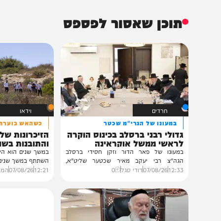
86%
תוכן שאסור לפספס
חרדים
וידאו
במעונו של הגרי"מ שכטר
כשהאש בוערת!
גדולי רבני ברסלב בכינוס הוקרה
הזיכרונות שלא ייש