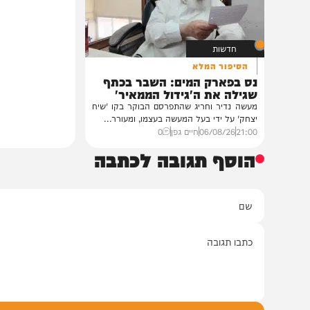
לראשי ממשל אוקראינה
והתובנות בשנים שא
במעונו של פאר הדור וזקן חסידי ברסלב
במשך שנים הוא היה מלא בג
הגה"צ רבי יעקב מאיר שכטער שליט"א,
השתתף במשך שנים. הוא זכר 
ובהשתתפות...
12:33
07/08/26
דודי סגל
0
12:21
07/08/26
המחדש בשיתו
חדשות
הסיפור המלא
נס בפארק המים: השבר בכתף
שגילה את ה'גידול הממאיר'
מעשה נדיר וחריג שהתפרסם הבוקר בקו 'שיח
יצחק' על ידי בעל המעשה בעצמו, ומעורר...
21:00
06/08/26
חיים גפן
0
הוסף תגובה לכתבה