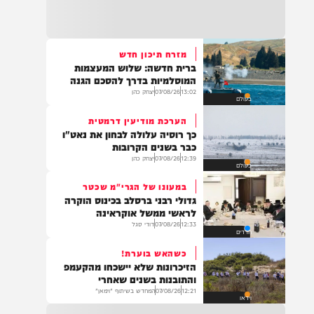
22:32
בהמשך להחייאה שבוצעה בבני ברק: הציבור
מתבקש להתפלל עבור הפעוט צבי בן שיינא
לרפואה שלמה
מזרח תיכון חדש
ברית חדשה: שלוש המעצמות
21:32
המוסלמיות בדרך להסכם הגנה
בין הזמנים: שלושה בחורי ישיבות חולצו
13:02
07/08/26
יצחק כהן
בעולם
מהכינרת לאחר שנסחפו לעומק האגם, בחוף
בלתי מוכרז כשהם על גבי אביזר ציפה.
הערכת מודיעין דרמטית
כך רוסיה עלולה לבחון את נאט"ו
כבר בשנים הקרובות
12:39
07/08/26
יצחק כהן
בעולם
21:31
בני ברק: חובשים ופראמדיקים של ארגון הצלה
במעונו של הגרי"מ שכטר
מבצעים פעולות החייאה על תינוק כבן שנה וחצי
גדולי רבני ברסלב בכינוס הוקרה
לאחר שנחנק משקית.
לראשי ממשל אוקראינה
12:33
07/08/26
דודי סגל
חרדים
כשהאש בוערת!
19:03