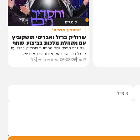
חרי
עגוע לקעמפ שבו
איפה...
ף "וימאן"
0
סינגלים
"וחסדיך הרבים"
שרוליק ברזל ואברימי מושקוביץ
עם מקהלת מלכות בביצוע סוחף
יונה גרף מגיש: זמר החתונות שרוליק ברזל עם
סינגל בכורה בדואט מיוחד לצד אברימי...
14:17
06/08/26
המחדש מיוזיק
0