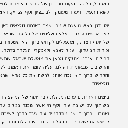
מקביל, בלטה במקום נוכחותן של קבוצות אימהות לחיילים ש
שאת תפילה וזעקה מעומק הלב בציון יוסף הצדיק. האמהות הע
וסי דגן, ראש מועצת שומרון אמר: "אנחנו נמצאים כאן היום, בי
א כאנשים פרטיים, אלא כשליחים של כל עם ישראל ובשם עם 
ל יוסף הצדיק, ומתפללים לקדוש ברוך הוא שמכוחו ובזכותו
כוחות הביטחון, ויעניק לצבא ולמפקדיו הצלחה גדולה. ​מכאן 
חולים. ​אנחנו מחזקים מכאן את ממשלת ישראל, שתשאב עוז ו
החשובים שבאומות העולם. עליה לומר את האמת, ללכת בדרך ה',
הקדוש ברוך הוא יזכה אותנו לרשת את כל ארץ ישראל, לנצח 
מצאים".