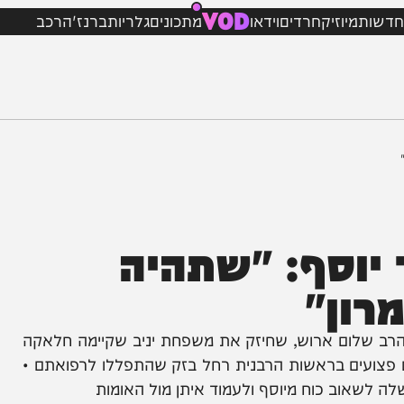
VOD
מיוזיק
חרדים
וידאו
מתכונים
גלריות
ברנז'ה
רכב
סף: "שתהיה
ן"
שלום ארוש, שחיזק את משפחת יניב שקיימה חלאקה
ועים בראשות הרבנית רחל בזק שהתפללו לרפואתם •