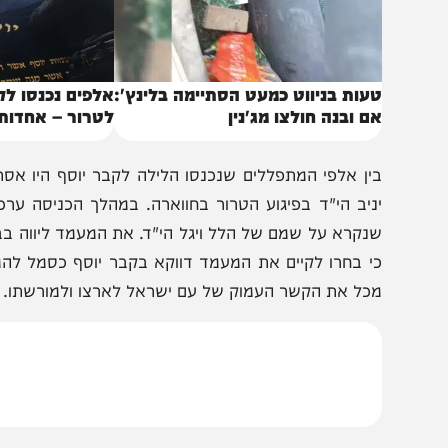
עות בניווט כמעט הסתיימה בלינץ':
אלפים נכנסו לקבר יו
ם ובנה חולצו מג'נין
לטרור – אחדות"
ין אלפי המתפללים שנכנסו הלילה לקבר יוסף היו אסתי ושלו
ניב הי"ד בפיגוע הטרור בחווארה. במהלך הכניסה ערכה ה
נקרא על שמם של הלל ויגל הי"ד. את המעמד ליווה בברכה וב
י בחרו לקיים את המעמד דווקא בקבר יוסף כסמל להמשכיות,
כל את הקשר העמוק של עם ישראל לארצו ולמורשתו.