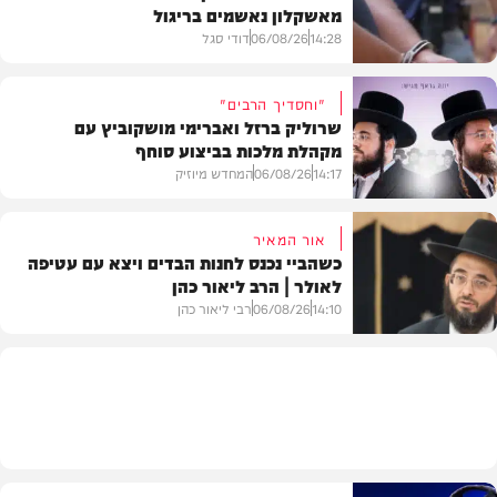
מאשקלון נאשמים בריגול
14:28
06/08/26
דודי סגל
"וחסדיך הרבים"
שרוליק ברזל ואברימי מושקוביץ עם
מקהלת מלכות בביצוע סוחף
משפט
14:17
06/08/26
המחדש מיוזיק
אור המאיר
כשהביי נכנס לחנות הבדים ויצא עם עטיפה
לאולר | הרב ליאור כהן
סינגלים
14:10
06/08/26
רבי ליאור כהן
וידאו