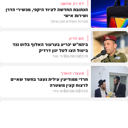
לא רק מחשב:
הכתובת החדשה לציוד היקפי, מכשירי הדרן
ושירות אישי
מערכת המחדש תוכן שיווקי
תם הדיון
ביהמ"ש יכריע בערעור האלוף בלוט נגד
ביטול הצו לטל ינון דרדיק
תוכן שיווקי
13:19
06/08/26
דודי סגל
מעצרו הוארך
חרדי ממודיעין עילית נעצר בחשד שאיים
לרצוח קצין משטרה
משפט
13:05
06/08/26
יוסי פלד
חרדים