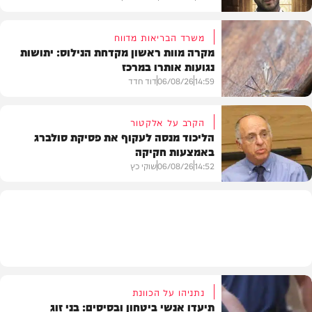
משרד הבריאות מדווח
מקרה מוות ראשון מקדחת הנילוס: יתושות
נגועות אותרו במרכז
הלכה
14:59
06/08/26
דוד חדד
הקרב על אלקטור
הליכוד מנסה לעקוף את פסיקת סולברג
באמצעות חקיקה
בריאות
14:52
06/08/26
שוקי כץ
פוליטי
נתניהו על הכוונת
תיעדו אנשי ביטחון ובסיסים: בני זוג