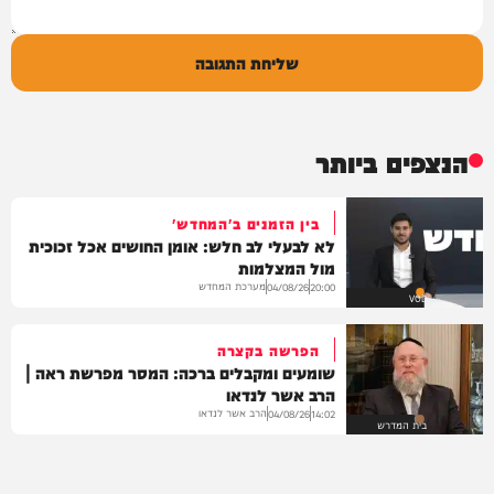
שליחת התגובה
הנצפים ביותר
בין הזמנים ב'המחדש'
לא לבעלי לב חלש: אומן החושים אכל זכוכית
מול המצלמות
מערכת המחדש
04/08/26
20:00
VOD
הפרשה בקצרה
שומעים ומקבלים ברכה: המסר מפרשת ראה |
הרב אשר לנדאו
הרב אשר לנדאו
04/08/26
14:02
בית המדרש