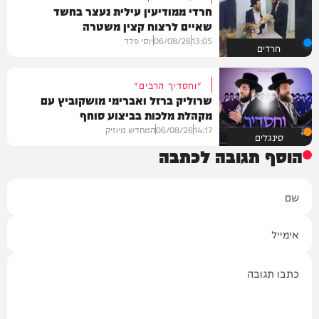
חרדי ממודיעין עילית נעצר בחשד
שאיים לרצוח קצין משטרה
13:05
06/08/26
יוסי פלד
חרדים
"וחסדיך הרבים"
שרוליק ברזל ואברימי מושקוביץ עם
מקהלת מלכות בביצוע סוחף
14:17
06/08/26
המחדש מיוזיק
סינגלים
הוסף תגובה לכתבה
שם
אימייל
תגובה