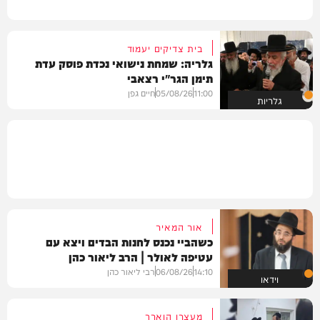
בית צדיקים יעמוד
גלריה: שמחת נישואי נכדת פוסק עדת
תימן הגר"י רצאבי
11:00
05/08/26
חיים גפן
גלריות
אור המאיר
כשהביי נכנס לחנות הבדים ויצא עם
עטיפה לאולר | הרב ליאור כהן
14:10
06/08/26
רבי ליאור כהן
וידאו
מעצרו הוארך