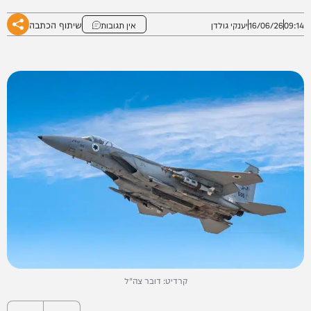
שיתוף הכתבה
09:14
16/06/26
יענקי גולדן
אין תגובות
קרדיט: דובר צה"ל