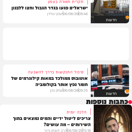
תקרית חמורה בצפון
ישראלים פגעו בגדר הגבול וחצו ללבנון
09:46
06/08/26
יענקי גולדן
חדשות
סיכול התנקשות בדרך להשבעה
אוטובוס ממולכד במאות קילוגרמים של
חומר נפץ אותר בקולומביה
09:35
06/08/26
יצחק כהן
חדשות
כתבות נוספות
הלכה יומית
צריכים ליטול ידיים והמים נמצאים בתוך
השירותים – מה עושים?
15:18
06/08/26
הרב יהונתן ורנר