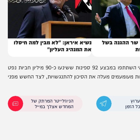
גנה בשל
נשיא איראן: "לא מבין למה חיסלו
את המנהיג העליון"
על פי ניתוח נתוני שיט ותצלומי לוויין, מתחילת חודש מאי השתתפו במבצע 92 ספינות ששינעו כ-90 מיליון חביות נפט
ומעמים מעלה את הסיכון להתנגשויות, לצד החשש מפני
הניוזלייטר המרתק של