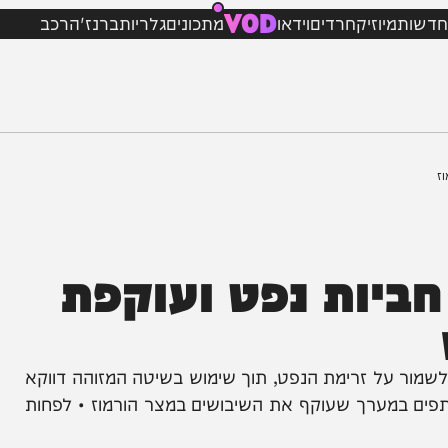
VOD
מיוזיק
חרדים
וידאו
מתכונים
גלריות
ברנז'ה
רכב
יות נפט ועוקפת
ל זרימת הנפט, תוך שימוש בשיטה המזוהה דווקא
מערך שעוקף את השיבושים במצר הורמוז • לפחות