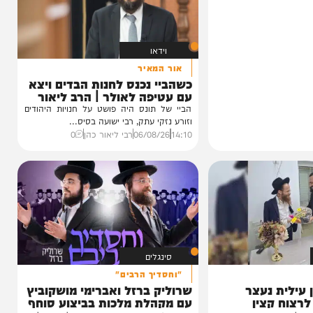
וידאו
אור המאיר
כשהביי נכנס לחנות הבדים ויצא
עם עטיפה לאולר | הרב ליאור
כהן
הביי של תונס היה פושט על חנויות היהודים
וזורע נזקי עתק, רבי ישועה בסיס...
14:10
06/08/26
רבי ליאור כהן
0