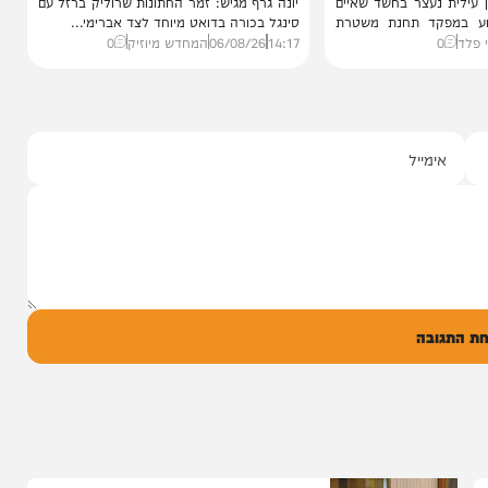
סינגלים
"וחסדיך הרבים"
 נעצר
שרוליק ברזל ואברימי מושקוביץ
קצין
עם מקהלת מלכות בביצוע סוחף
נעצר בחשד שאיים
יונה גרף מגיש: זמר החתונות שרוליק ברזל עם
ד תחנת משטרת
סינגל בכורה בדואט מיוחד לצד אברימי...
14:17
06/08/26
המחדש מיוזיק
0
ל