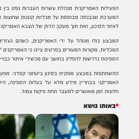
פעילות האמריקנית מנהלת עשרות העברות נפט בין מכליות ב
מערכת שנבנתה מבוססת על מכליות קטנות שחוצות את המצר
אזור הסיכון, זאת תוך מעקב הדוק של הצבא האמריקני.
מבצע כולו מנוהל על ידי האמריקנים, כשהם נעזרים בכטב"
מכליות. מקורות המעורים בפרטים ציינו כי האמריקנים "עוקבי
ספינות נדרשות להפליג בחושך עם מכשירי איתור כבויים כדי לח
השתתפות במבצע מותנית בסינון ביטחוני קפדני. מפעילי המ
אמריקני בבחריין מידע מלא על בעלות הספינה, היסטוריית
לונות זמן מאושרים למעבר תחת פיקוח צמוד.
באותו נושא