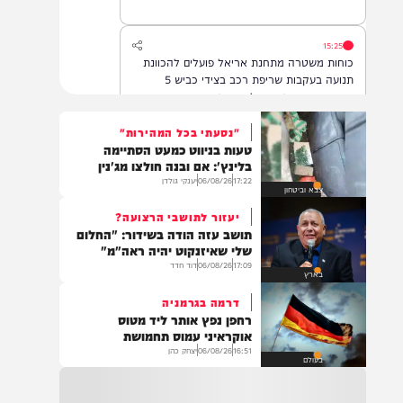
אחד מהם שב לתקשר עם המשפחה
15:25
כוחות משטרה מתחנת אריאל פועלים להכוונת
תנועה בעקבות שריפת רכב בצידי כביש 5
בשומרון, שהתפשטה לשטח פתוח. ציר התנועה
לכיוון מערב נחסם לצורך פעולות כיבוי ומניעת
סיכון לנהגים. הנהגים מתבקשים לנסוע בדרכים
"נסעתי בכל המהירות"
חלופיות.
טעות בניווט כמעט הסתיימה
15:07
בלינץ': אם ובנה חולצו מג'נין
.*👈📍 אהרונס מבוא חורון – רשמו ב-Waze*
17:22
06/08/26
יענקי גולדן
צבא וביטחון
🕖 פתוחים מ-19:00 בערב ועד השעות הקטנות
תבואו רעבים… תצאו מאושרים 😍 ווייז ישיר
יעזור לתושבי הרצועה?
להגעה – https://waze.com/ul/hsv8vjmkcy
תושב עזה הודה בשידור: "החלום
שלי שאיזנקוט יהיה ראה"מ"
17:09
06/08/26
דוד חדד
14:43
בארץ
משרד הבריאות דיווח על מקרה מוות של אדם
דרמה בגרמניה
כבן 70 שחלה בקדחת מערב הנילוס.
רחפן נפץ אותר ליד מטוס
אוקראיני עמוס תחמושת
16:51
06/08/26
יצחק כהן
בעולם