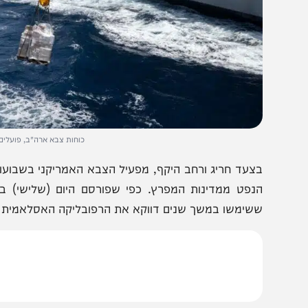
כוחות צבא ארה"ב, פועלים באזור מצרי
צעד חריג ורחב היקף, מפעיל הצבא האמריקני בשבועות האחר
נפט ממדינות המפרץ. כפי שפורסם היום (שלישי) ב"רויט
שימשו במשך שנים דווקא את הרפובליקה האסלאמית של אירא