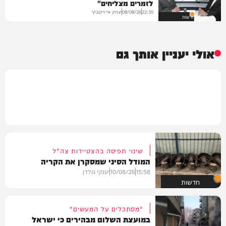
לזמרים מצליחים"
יצחק אייזיקוביץ'
08/08/26
22:30
חדשות
אולי יעניין אותך גם
שינוי תפיסה בהצטיידות צה"ל
המודל הסיני שמסקרן את הקריה
15:58
10/08/26
יענקי גולדן
חדשות
"מסתכלים על המעשים"
במועצת השלום מבהירים כי ישראל