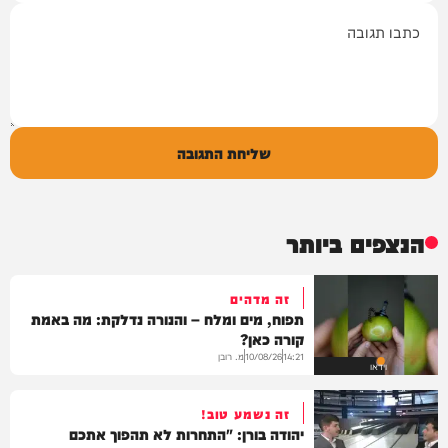
תגובה
שליחת התגובה
הנצפים ביותר
זה מדהים
תפוח, מים ומלח – והנורה נדלקת: מה באמת
קורה כאן?
מ. רובן
10/08/26
14:21
וידאו
זה נשמע טוב!
יהודה בורן: "התחרות לא תהפוך אתכם