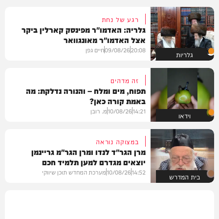
רגע של נחת
גלריה: האדמו"ר מפינסק קארלין ביקר
אצל האדמו"ר מאונגוואר
20:08
09/08/26
חיים גפן
גלריות
זה מדהים
תפוח, מים ומלח – והנורה נדלקת: מה
באמת קורה כאן?
14:21
10/08/26
מ. רובן
וידאו
במצוקה נוראה
מרן הגר"ד לנדו ומרן הגר"מ גריינמן
יוצאים מגדרם למען תלמיד חכם
14:52
10/08/26
מערכת המחדש תוכן שיווקי
בית המדרש