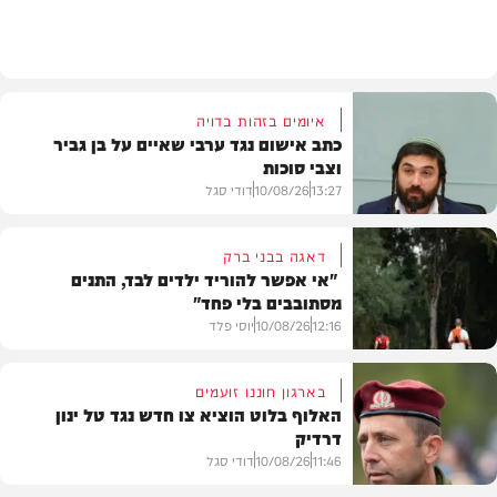
חרדים
איומים בזהות בדויה
כתב אישום נגד ערבי שאיים על בן גביר
וצבי סוכות
13:27
10/08/26
דודי סגל
דאגה בבני ברק
"אי אפשר להוריד ילדים לבד, התנים
מסתובבים בלי פחד"
חדשות
12:16
10/08/26
יוסי פלד
בארגון חוננו זועמים
האלוף בלוט הוציא צו חדש נגד טל ינון
דרדיק
חדשות
11:46
10/08/26
דודי סגל