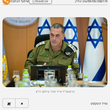
שיתוף הכתבה
21:19
16/06/26
יענקי גולדן
אין תגובות
הרמטכ"ל אייל זמיר. צילום: דו"צ
א
גודל הטקסט
א