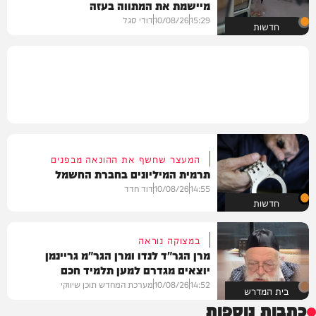
מיישמת את המתווה בעזה
15:29
10/08/26
דודי סגל
חדשות
המעצר שחשף את ההונאה מבפנים
תרמית המיליונים בחברת החשמל
14:55
10/08/26
דוד חדד
חדשות
במצוקה נוראה
מרן הגר"ד לנדו ומרן הגר"מ גריינמן
יוצאים מגדרם למען תלמיד חכם
14:52
10/08/26
מערכת המחדש תוכן שיווקי
בית המדרש
כתבות נוספות