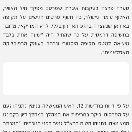
סערה פרצה בעקבות איגרת שפרסם מפקד חיל האוויר,
האלוף עומר טישלר, בה חשף פרטים רגישים על תקיפה
באיראן שנעצרה ברגע האחרון בגלל לחץ המריקאי. מדובר
בחשיפה דרמטית על כך שהחיל היה "שעה אחת בלבד
מיציאה למטס תקיפה היסטורי ונרחב בעומק הרפובליקה
האסלאמית".
על פי דיווח בחדשות 12, ראש הממשלה בנימין נתניהו זעם
על הפרסום וביקר בחריפות את המהלך במהלך דיון בקבינט
המצומצם. נתניהו הטיח ברא"ל זמיר בפני הנוכחים: "המכתב
שלו היה טעות. זו שגיאה לאומית. הוא פגע באחידות של