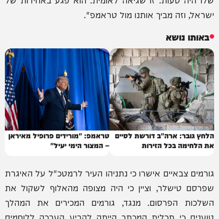
ישראל, וזה מביך אותנו מול טראמפ".
באותו נושא
הלחץ גובר: ארה"ב דורשת לסיים
טראמפ: "מורידים פרופיל מאיראן
את הלחימה בכל הזירות
– המצור הימי יעיל"
גורמים צבאיים אישרו כי נתניהו העיר לרמטכ"ל על האיגרת
שפרסם טישלר, וציין כי היה מצופה מהאלוף לשקול את
השלכות הפרסום. מנגד, גורמים המכירים את המהלך
טוענים כי תכלית המכתב הייתה להביע הערכה ללוחמים