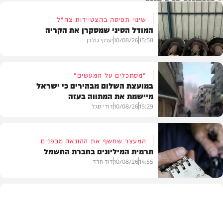
שינוי תפיסה בהצטיידות צה"ל
המודל הסיני שמסקרן את הקריה
15:58
10/08/26
יענקי גולדן
"מסתכלים על המעשים"
במועצת השלום מבהירים כי ישראל
מיישמת את המתווה בעזה
חדשות
15:29
10/08/26
דודי סגל
המעצר שחשף את ההונאה מבפנים
תרמית המיליונים בחברת החשמל
חדשות
14:55
10/08/26
דוד חדד
חדשות