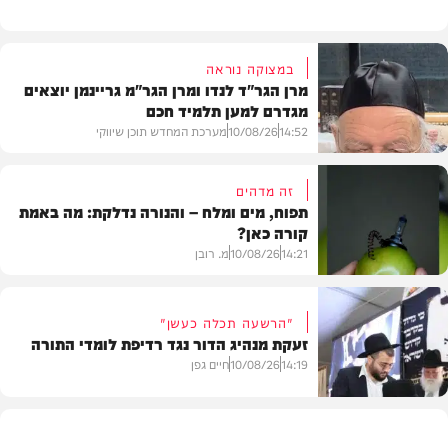
במצוקה נוראה
מרן הגר"ד לנדו ומרן הגר"מ גריינמן יוצאים
מגדרם למען תלמיד חכם
14:52
10/08/26
מערכת המחדש תוכן שיווקי
זה מדהים
תפוח, מים ומלח – והנורה נדלקת: מה באמת
קורה כאן?
בית המדרש
14:21
10/08/26
מ. רובן
"הרשעה תכלה כעשן"
זעקת מנהיג הדור נגד רדיפת לומדי התורה
וידאו
14:19
10/08/26
חיים גפן