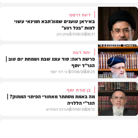
דיווח דרמטי
באיראן טוענים שמוג'תבא חמינאי עשוי
למות "בכל רגע"
08:31
07/08/26
יצחק כהן
יחוה דעת
פרשת ראה: סוד עונג שבת ושמחת יום טוב |
הגר"ד יוסף
חדשות
08:25
07/08/26
רבי דוד יוסף
בן פורת יוסף
מה באמת מסתתר מאחורי הפיתוי המתוק? |
הגר"י הללויה
וידאו
08:12
07/08/26
מערכת המחדש