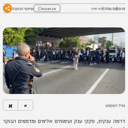
שיתוף הכתבה
09:19
17/06/26
דוד חדד
אין תגובות
א
גודל הטקסט
א
דרמה ענקית, פקקי ענק ועימותים אלימים ומדממים הבוקר