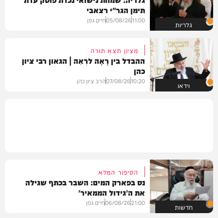
תימן הגר"י רצאבי
11:00
05/08/26
חיים גפן
גלריות
מציון תצא תורה
ההבדל בין רָאָה לרְאֵה | הגאון רבי ציון
כהן
10:20
07/08/26
הרב ציון כהן
וידאו
הסיפור המלא
נס בפארק המים: השבר בכתף שגילה
את ה'גידול הממאיר'
21:00
06/08/26
חיים גפן
חדשות