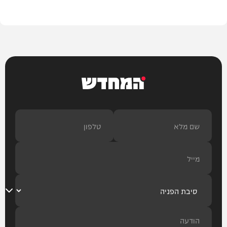
וידאו
המחדש