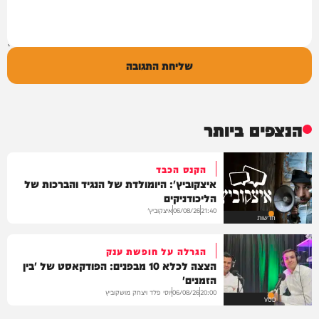
שליחת התגובה
הנצפים ביותר
הקנס הכבד
איצקוביץ': היומולדת של הנגיד והברכות של
הליכודניקים
איצקוביץ'
06/08/26
21:40
חדשות
הגרלה על חופשת ענק
הצצה לכלא 10 מבפנים: הפודקאסט של 'בין
הזמנים'
יוסי פלד ויצחק מושקוביץ
06/08/26
20:00
VOD