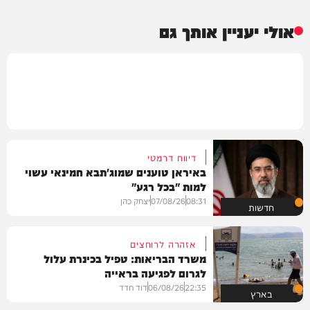
אולי יעניין אותך גם
דיווח דרמטי
באיראן טוענים שמוג'תבא חמינאי עשוי
למות "בכל רגע"
08:31
07/08/26
יצחק כהן
חדשות
אזהרה לרוחצים
משרד הבריאות: טפיל בכינרת עלול
לגרום לפגיעה בראייה
22:35
06/08/26
דוד חדד
בארץ