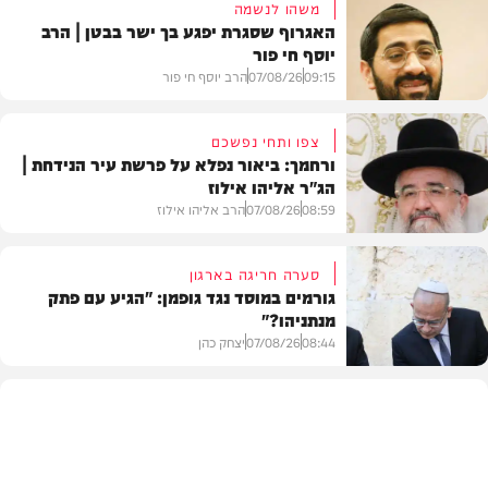
משהו לנשמה
האגרוף שסגרת יפגע בך ישר בבטן | הרב
יוסף חי פור
09:15
07/08/26
הרב יוסף חי פור
צפו ותחי נפשכם
ורחמך: ביאור נפלא על פרשת עיר הנידחת |
הג"ר אליהו אילוז
וידאו
08:59
07/08/26
הרב אליהו אילוז
סערה חריגה בארגון
גורמים במוסד נגד גופמן: "הגיע עם פתק
מנתניהו?"
וידאו
08:44
07/08/26
יצחק כהן
צבא וביטחון