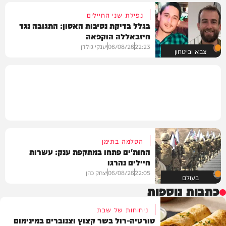
נפילת שני החיילים
בגלל בדיקת נסיבות האסון: התגובה נגד
חיזבאללה הוקפאה
22:23
06/08/26
יענקי גולדן
צבא וביטחון
הסלמה בתימן
החות'ים פתחו במתקפת ענק: עשרות
חיילים נהרגו
22:05
06/08/26
יצחק כהן
בעולם
כתבות נוספות
ניחוחות של שבת
טורטיה-רול בשר קצוץ וצנוברים במינימום