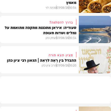
מאמץ
10:54
07/08/26
פנינה לוי
בדרך להסלמה?
סעודיה: איראן מתכננת מתקפה מתואמת על
נמלים ושדות תעופה
מתכונים
10:34
07/08/26
יצחק כהן
מציון תצא תורה
ההבדל בין רָאָה לרְאֵה | הגאון רבי ציון כהן
בעולם
10:20
07/08/26
הרב ציון כהן
וידאו