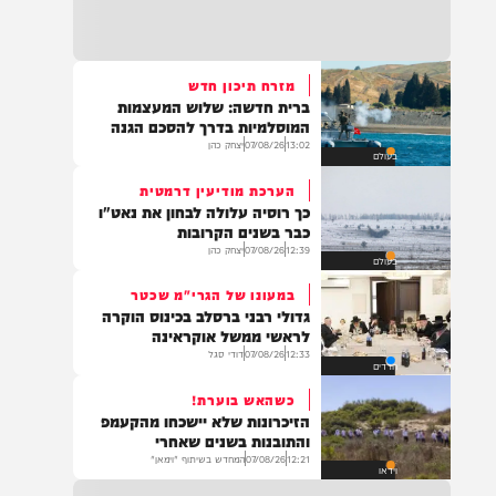
22:32
בהמשך להחייאה שבוצעה בבני ברק: הציבור
מתבקש להתפלל עבור הפעוט צבי בן שיינא
לרפואה שלמה
מזרח תיכון חדש
ברית חדשה: שלוש המעצמות
21:32
המוסלמיות בדרך להסכם הגנה
בין הזמנים: שלושה בחורי ישיבות חולצו
13:02
07/08/26
יצחק כהן
בעולם
מהכינרת לאחר שנסחפו לעומק האגם, בחוף
בלתי מוכרז כשהם על גבי אביזר ציפה.
הערכת מודיעין דרמטית
כך רוסיה עלולה לבחון את נאט"ו
כבר בשנים הקרובות
12:39
07/08/26
יצחק כהן
בעולם
21:31
בני ברק: חובשים ופראמדיקים של ארגון הצלה
במעונו של הגרי"מ שכטר
מבצעים פעולות החייאה על תינוק כבן שנה וחצי
גדולי רבני ברסלב בכינוס הוקרה
לאחר שנחנק משקית.
לראשי ממשל אוקראינה
12:33
07/08/26
דודי סגל
חרדים
כשהאש בוערת!
19:03