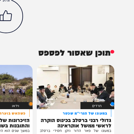
יהדות
בין המצרים
י"ז בתמוז
הכתבה עניינה א
97%
תוכן שאסור לפספס