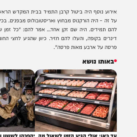
דרשו מנהיג חדש במקום משה, שלפי חשבונם כבר היה צריך ל
תמוז עשו את עגל הזהב. באותו יום, י"ז בתמוז, ירד משה מהר
עגל.
ירוע נוסף היה ביטול קרבן התמיד בבית המקדש הראשון. הג
ל זה – היה הורקנוס מבחוץ ואריסטובולוס מבפנים. בכל יום הי
הם תמידים. היה שם זקן אחד… אמר להם: "כל זמן שעוסקי
ינרים בקופה, והעלו להם חזיר. כיוון שהגיע לחצי החומה, 
רסה על ארבע מאות פרסה".
באותו נושא