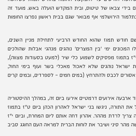
ועות לפני חורבן בית המקדש השני. המצור של הרומאים
ה חודשים עד להבקעת החומה בחודש תמוז. כשלושה
צבאו של טיטוס, ובית המקדש הועלה באש. מועד זה
ד הירושלמי אף מבואר שגם בבית ראשון נפרצו החומות
 תמוז שהוא החודש הרביעי לתחילת מניין השנים,
ים ימי 'בין המצרים' נוהגים מנהגי אבלות שהולכים
 מפסיקים לשמוע כלי שיר (למעט בסעודות מצווה),
 נוהגים שלא לאכול מאכלי בשר ועוף בימי החול,
לכבס ולהתרחץ (במים חמים – לספרדים, ובמים קרים
 אירועים דרמטיים אירעו ביום זה, במהלך ההיסטוריה
רה, ניגשו בני ישראל לאהרון הכהן ביום ט"ז בתמוז