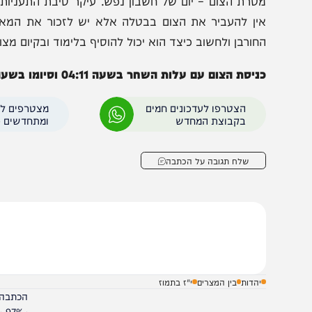
אירוע האחרון המצויין בדברי רבותינו התנאים הוא הכנסת ע
דבר הכנסת צלם זה. יש האומרים כי זהו מעשה של אותו א
דובר על פסל האשרה שהעמיד מנשה מלך יהודה, או פסל שהע
טרת הצום – יום של חשבון נפש. עיקר סיבת התעניות היא לע
ין להעביר את הצום בבטלה אלא יש לזכור את המאורעות
חורבן ולחשוב כיצד הוא יכול להוסיף בלימוד ובקיום מצוות ומ
יסת הצום עם עלות השחר בשעה 04:11 וסיומו בשעה 20:11 (למחמירים – 20:21).
הצטרפו לעדכונים חמים
מצטרפים לערוץ
בקבוצת המחדש
ומתחדשים כל הזמן
שלח תגובה על הכתבה