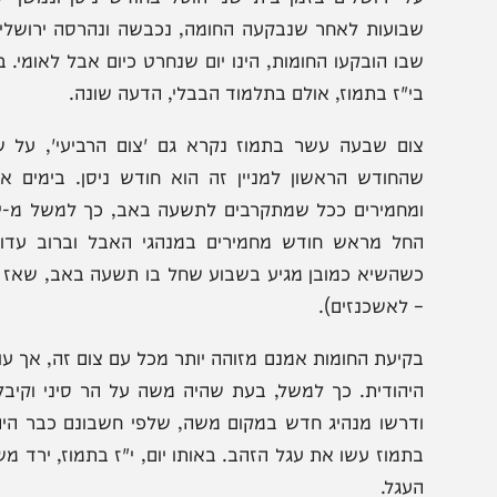
ענית זו מציינת את היום שבו הובקעו חומות ירושלים, כמה שב
ל ירושלים בזמן בית שני הוטל בחודש ניסן ונמשך שלוש
בועות לאחר שנבקעה החומה, נכבשה ונהרסה ירושלים בידי 
בו הובקעו החומות, הינו יום שנחרט כיום אבל לאומי. בתלמו
י"ז בתמוז, אולם בתלמוד הבבלי, הדעה שונה.
ום שבעה עשר בתמוז נקרא גם 'צום הרביעי', על שם חודש
החודש הראשון למניין זה הוא חודש ניסן. בימים אלו המכונ
מחמירים ככל שמתקרבים לתשעה באב, כך למשל מ-י"ז בתמוז
חל מראש חודש מחמירים במנהגי האבל וברוב עדות ישראל
שהשיא כמובן מגיע בשבוע שחל בו תשעה באב, שאז אסורים 
 לאשכנזים).
קיעת החומות אמנם מזוהה יותר מכל עם צום זה, אך עוד ארבעה
יהודית. כך למשל, בעת שהיה משה על הר סיני וקיבל את התו