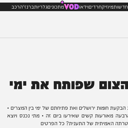
VOD
מיוזיק
חרדים
וידאו
מתכונים
גלריות
ברנז'ה
רכב
ום שפותח את ימי
חומות ירושלים ואת פתיחתם של ימי בין המצרים •
מאורעות קשים שאירעו ביום זה • מתי נכנס ויוצא