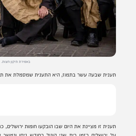
באמירת תיקון חצות. צילום: חיים
ענית שבעה עשר בתמוז, היא התענית שמסמלת את תחילתם של ימי 'בין 