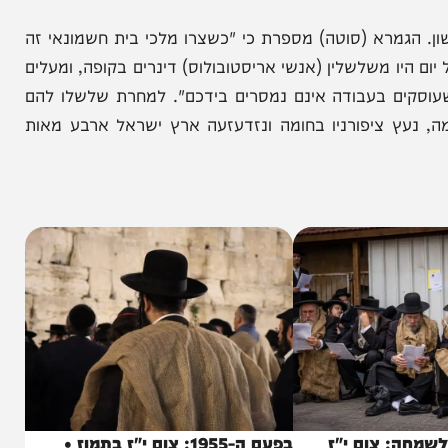
רדת מההר. אהרון דחה אותם ליום המחרת, וביום י"ז
 סיני ושיבר את לוחות הברית למראה העם החוגג סביב
מרא (סוטה) מספרת כי "כשצרו מלכי בית חשמונאי זה
ו משלשלין (אנשי אריסטובולוס) דינרים בקופה, ומעלים
ם בעבודה אינם נמסרים בידכם". למחרת שלשלו להם
נעץ ציפורניו בחומה ונזדעזעה ארץ ישראל ארבע מאות