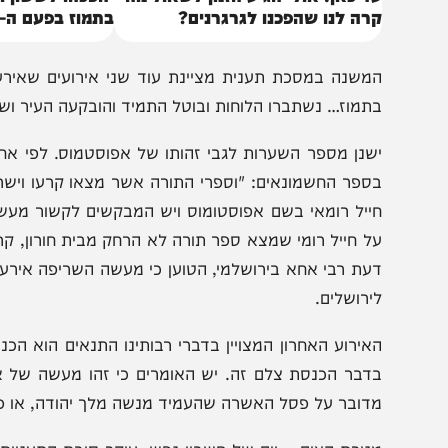
ד כאן: אולי הגיע הזמן לשאול מה
יהפכהו לששון ולשמחה:
רה לנו שהפכנו לגרגרנים?
בתמוז בפעם ה-1957
משנה במסכת תענית מציינת עוד שני אירועים שאירעו ביום
תמוז… נשתברו הלוחות ובוטל התמיד והובקעה העיר ושרף אפו
שנן מספר השערות לגבי זהותו של אפוסטמוס. לפי אחת מהן ה
ספר החשמונאים: "וספרי התורה אשר מצאו קרעו וישרפו בא
ייל רומאי בשם אפוסטומוס ויש המבקשים לקשור מעשה זה עם
ל חייל רומי שמצא ספר תורה לא הרחק מבית חורון, קרע אות
עת רבי אחא בירושלמי, הטוען כי מעשה השריפה אירע "במעב
ירושלים.