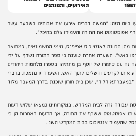
 צום י"ז
בפעם ה-1955: צום י"ז בתמוז •
האירועים, והמנהגים
 הזה: "חמשה דברים אירעו את אבותינו בשבעה עשר
סטומוס את התורה והעמידו צלם בהיכל".
כוונה לאנטיוכוס אפיפנס, מימי החשמונאים, כמתואר
ש". השערה אחרת טוענת כי ספר התורה נשרף על ידי
 סיפורו של יוסף בן מתתיהו בספרו מלחמות היהודים
ו לקרעים והשליכו לתוך האש. השערה זו נתמכת בדברי
רתא דלוד", שכן בית חורון שוכנת בדרך המעבר מלוד