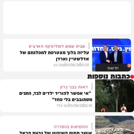
מבית שמש לפוליטיקה הארצית
עליזה בלוך מצטרפת למפלגתם של
אדלשטיין וארדן
10:20
10/08/26
שוקי כץ
חדשות
כתבות נוספות
דאגה בבני ברק
"אי אפשר להוריד ילדים לבד, התנים
מסתובבים בלי פחד"
12:16
10/08/26
יוסי פלד
התקדמות בהסדרה
אושר תחום השיפוט של גבעת הראל