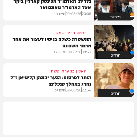
גלריה: האדמו"ר מפינסק קארלין ביקר
אצל האדמו"ר מאונגוואר
20:08
09/08/26
חיים גפן
גלריות
דרמה בבית שמש
המשטרה כשלה בניסיו לעצור את אחד
מרבני השכונה
08:33
10/08/26
יוסי פלד
חרדים
האסון במערת קשת
הותר לפרסום: הנער יהונתן קלימיאן ז"ל
נהרג במהלך סנפלינג
22:34
09/08/26
חיים גפן
חרדים