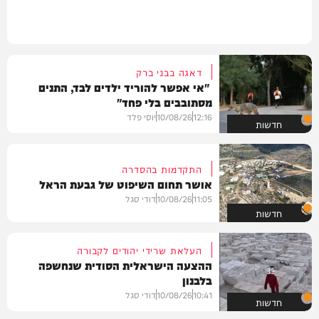
דאגה בבני ברק
"אי אפשר להוריד ילדים לבד, התנים
מסתובבים בלי פחד"
12:16
10/08/26
יוסי פלד
חדשות
התקדמות בהסדרה
אושר תחום השיפוט של גבעת הראל
11:05
10/08/26
דודי סגל
חדשות
העלאת שרידי יהודים לקבורה
ההצעה הישראלית הסודית שנחשפה
בלבנון
10:41
10/08/26
דודי סגל
חדשות