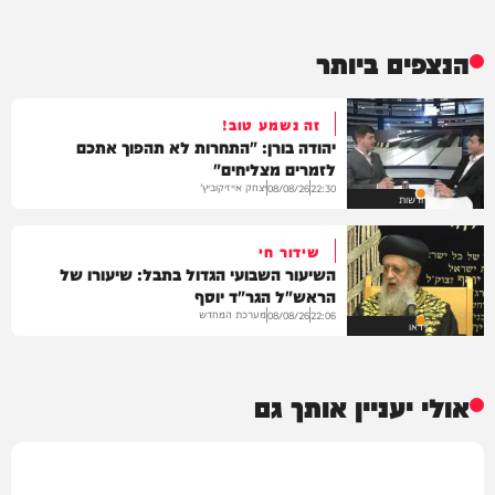
הנצפים ביותר
זה נשמע טוב!
יהודה בורן: "התחרות לא תהפוך אתכם
לזמרים מצליחים"
יצחק אייזיקוביץ'
08/08/26
22:30
חדשות
שידור חי
השיעור השבועי הגדול בתבל: שיעורו של
הראש"ל הגר"ד יוסף
מערכת המחדש
08/08/26
22:06
וידאו
אולי יעניין אותך גם