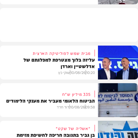
חדשות
מבית שמש לפוליטיקה הארצית
עליזה בלוך מצטרפת למפלגתם של
אדלשטיין וארדן
10:20
10/08/26
שוקי כץ
335 מיליון ש"ח
הביטוח הלאומי מעביר את מענקי הלימודים
חדשות
09:58
10/08/26
דוד חדד
"אשליה של שקט"
בן גביר בתגובה חריפה לחשיפת מזימת