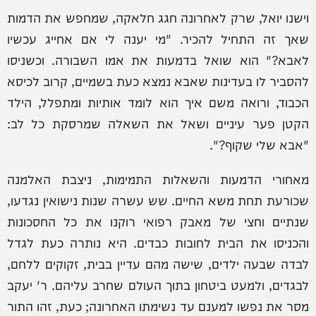
וישנו יואל, שרק לאחרונה חגג חלאקה, שמחפש את הדמות
שאך זה התחיל להכיר. "מי יענה לי אם אחייג עכשיו
לאבא?" הוא שואל בדמעות את אמו השבורה. וכשניסו
להסביר לו בעדינות שאבא נמצא כעת בשמיים, קרוב לכיסא
הכבוד, ורואה משם איך הוא לומד אותיות ומתפלל, הילד
הקטן פער עיניים ושאל את השאלה שמרסקת כל לב:
"אבא שלי שקוף?".
מאחורי הדמעות והשאלות התמימות, ניצבת האלמנה
שכורעת תחת משא החיים. שש עשרה שנות נישואין נגדעו,
שנתיים וחצי של מאבק רפואי רוקנו את כל החסכונות
והכניסו את הבית לחובות כבדים. היא נותרה כעת לגדל
לבדה שבעה ילדים, שישה מהם עדיין בבית, זקוקים ללחם,
לבגדים, ולמעט ביטחון בתוך העולם שחרב עליהם. ר' יעקב
מסר את נפשו למענם עד נשימתו האחרונה; כעת, זהו התור