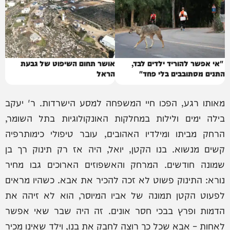
"אי אפשר להוריד ילדים לבד,
אושר תחום השיפוט של גבעת
התנים מסתובבים בלי פחד"
הראל
מאותו רגע, הפכו חיי המשפחה למסע הישרדות. ר' יעקב
בילה ימים ולילות במחלקות האונקולוגיות בתל השומר,
הרחק מביתו ומילדיו האהובים, עובר טיפולי כימותרפיה
קשים מנשוא. בנו הקטן, יואל, היה אז רק תינוק רך בן
שמונה חודשים. המרחק והאשפוזים הארוכים גבו מחיר
נורא: התינוק פשוט לא זכה להכיר את אבא. כשהיו מראים
לפעוט הקטן תמונה של אביו המיוסר, הוא לא זיהה את
הדמות ופרץ בבכי חסר אונים. זה היה שבר שאי אפשר
לאחות – אבא שכל כך רוצה לחבק את בנו, וילד שאינו מכיר