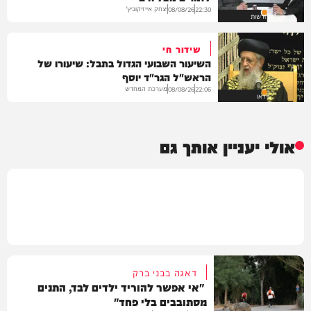
יצחק אייזיקוביץ'
08/08/26
22:30
חדשות
שידור חי
השיעור השבועי הגדול בתבל: שיעורו של
הראש"ל הגר"ד יוסף
מערכת המחדש
08/08/26
22:06
וידאו
אולי יעניין אותך גם
דאגה בבני ברק
"אי אפשר להוריד ילדים לבד, התנים
מסתובבים בלי פחד"