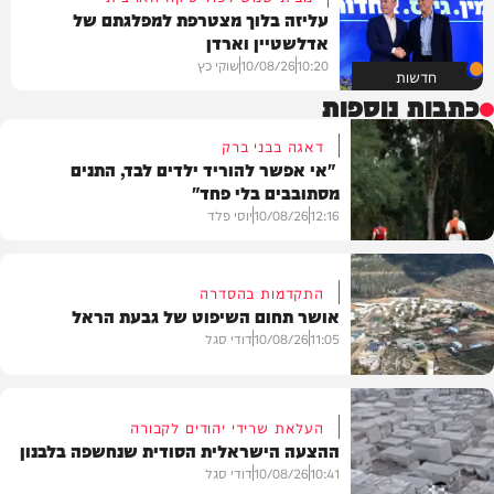
עליזה בלוך מצטרפת למפלגתם של
אדלשטיין וארדן
10:20
10/08/26
שוקי כץ
חדשות
כתבות נוספות
דאגה בבני ברק
"אי אפשר להוריד ילדים לבד, התנים
מסתובבים בלי פחד"
12:16
10/08/26
יוסי פלד
התקדמות בהסדרה
אושר תחום השיפוט של גבעת הראל
חדשות
11:05
10/08/26
דודי סגל
העלאת שרידי יהודים לקבורה
ההצעה הישראלית הסודית שנחשפה בלבנון
חדשות
10:41
10/08/26
דודי סגל