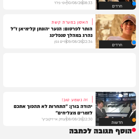
08:33
10/08/26
יוסי פלד
חרדים
האסון במערת קשת
הותר לפרסום: הנער יהונתן קלימיאן ז"ל
נהרג במהלך סנפלינג
22:34
09/08/26
חיים גפן
חרדים
זה נשמע טוב!
יהודה בורן: "התחרות לא תהפוך אתכם
לזמרים מצליחים"
22:30
08/08/26
יצחק אייזיקוביץ'
חדשות
הוסף תגובה לכתבה