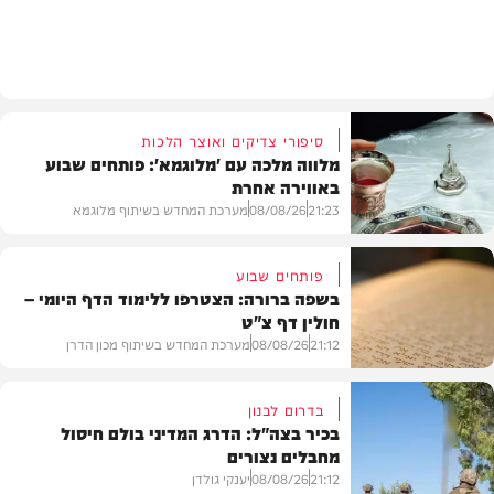
חדשות
סיפורי צדיקים ואוצר הלכות
מלווה מלכה עם 'מלוגמא': פותחים שבוע
באווירה אחרת
21:23
08/08/26
מערכת המחדש בשיתוף מלוגמא
פותחים שבוע
בשפה ברורה: הצטרפו ללימוד הדף היומי –
חולין דף צ"ט
פרשת שבוע
21:12
08/08/26
מערכת המחדש בשיתוף מכון הדרן
בדרום לבנון
בכיר בצה"ל: הדרג המדיני בולם חיסול
מחבלים נצורים
בית המדרש
21:12
08/08/26
יענקי גולדן