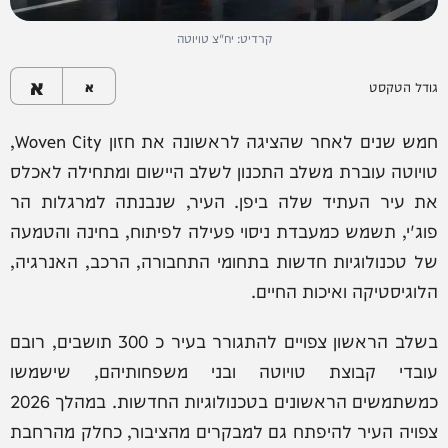
קרדיט: יח"צ טויוטה
א
גודל הטקסט
א
חמש שנים לאחר שהציגה לראשונה את חזון Woven City,
טויוטה עוברת משלב התכנון לשלב היישום ומתחילה לאכלס
את עיר העתיד שלה ביפן. העיר, שנבנתה למרגלות הר
פוג'י, תשמש כמעבדת ניסוי פעילה לפיתוח, בחינה והטמעה
של טכנולוגיות חדשות בתחומי התחבורה, הרכב, האנרגיה,
הלוגיסטיקה ואיכות החיים.
בשלב הראשון צפויים להתגורר בעיר כ 300 תושבים, רובם
עובדי קבוצת טויוטה ובני משפחותיהם, שישמשו
כמשתמשים הראשונים בטכנולוגיות החדשות. במהלך 2026
צפויה העיר להיפתח גם למבקרים מהציבור, כחלק מהרחבת