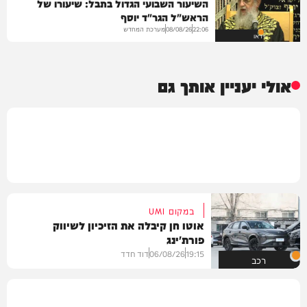
השיעור השבועי הגדול בתבל: שיעורו של
הראש"ל הגר"ד יוסף
מערכת המחדש
08/08/26
22:06
וידאו
אולי יעניין אותך גם
במקום UMI
אוטו חן קיבלה את הזיכיון לשיווק
פורת'ינג
19:15
06/08/26
דוד חדד
רכב