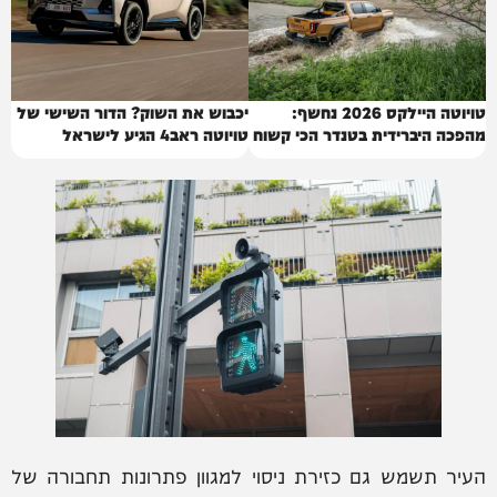
טויוטה היילקס 2026 נחשף:
יכבוש את השוק? הדור השישי של
מהפכה היברידית בטנדר הכי קשוח
טויוטה ראב4 הגיע לישראל
העיר תשמש גם כזירת ניסוי למגוון פתרונות תחבורה של