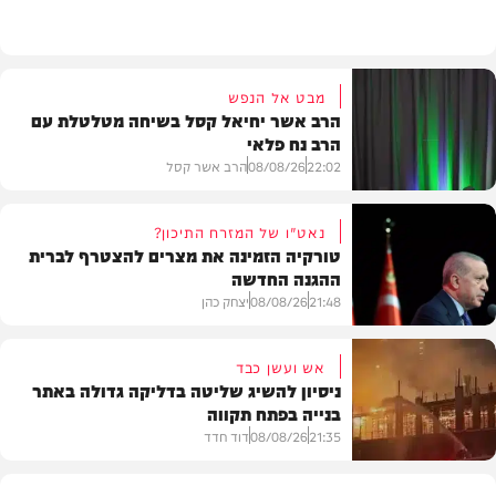
וידאו
מבט אל הנפש
הרב אשר יחיאל קסל בשיחה מטלטלת עם
הרב נח פלאי
22:02
08/08/26
הרב אשר קסל
נאט"ו של המזרח התיכון?
טורקיה הזמינה את מצרים להצטרף לברית
ההגנה החדשה
חדשות
21:48
08/08/26
יצחק כהן
אש ועשן כבד
ניסיון להשיג שליטה בדליקה גדולה באתר
בנייה בפתח תקווה
חדשות
21:35
08/08/26
דוד חדד