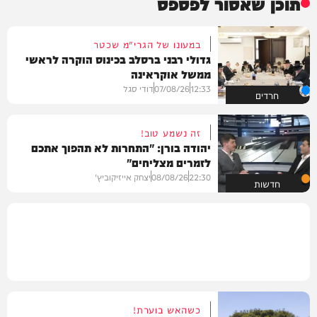
תוכן שאסור לפספס
במעונו של הגרי"מ שכטר
גדולי רבני ברסלב בכינוס הוקרה לראשי
ממשל אוקראינה
12:33
07/08/26
דודי סגל
חרדים
זה נשמע טוב!
יהודה בורן: "התחרות לא תהפוך אתכם
לזמרים מצליחים"
22:30
08/08/26
יצחק אייזיקוביץ'
חדשות
כשהאש בוערת!