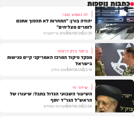
כתבות נוספות
זה נשמע טוב!
יהודה בורן: "התחרות לא תהפוך אתכם
לזמרים מצליחים"
22:30
08/08/26
יצחק אייזיקוביץ'
ביקור בזק דרמטי
מפקד פיקוד המרכז האמריקני קיים פגישות
בישראל
חדשות
22:16
08/08/26
יענקי גולדן
שידור חי
השיעור השבועי הגדול בתבל: שיעורו של
הראש"ל הגר"ד יוסף
חדשות
22:06
08/08/26
מערכת המחדש