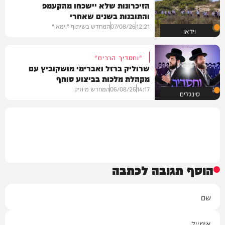
הזיכרונות שלא יישכחו מהקעמפ
והתובנות בשנים שאחרי
12:21
07/08/26
המחדש בשיתוף "וימאן"
וידאו
"וחסדיך הרבים"
שרוליק ברזל ואברימי מושקוביץ עם
מקהלת מלכות בביצוע סוחף
14:17
06/08/26
המחדש מיוזיק
סינגלים
הוסף תגובה לכתבה
שם
אימייל