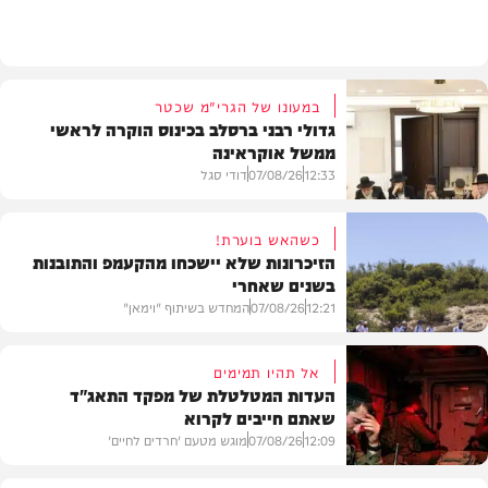
בעולם
במעונו של הגרי"מ שכטר
גדולי רבני ברסלב בכינוס הוקרה לראשי
ממשל אוקראינה
12:33
07/08/26
דודי סגל
כשהאש בוערת!
הזיכרונות שלא יישכחו מהקעמפ והתובנות
בשנים שאחרי
חרדים
12:21
07/08/26
המחדש בשיתוף "וימאן"
אל תהיו תמימים
העדות המטלטלת של מפקד התאג"ד
שאתם חייבים לקרוא
וידאו
12:09
07/08/26
מוגש מטעם 'חרדים לחיים'