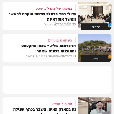
במעונו של הגרי"מ שכטר
גדולי רבני ברסלב בכינוס הוקרה לראשי
ממשל אוקראינה
12:33
07/08/26
דודי סגל
חרדים
כשהאש בוערת!
הזיכרונות שלא יישכחו מהקעמפ
והתובנות בשנים שאחרי
12:21
07/08/26
המחדש בשיתוף "וימאן"
וידאו
הסיפור המלא
נס בפארק המים: השבר בכתף שגילה