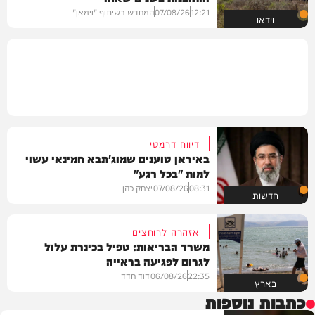
12:21
07/08/26
המחדש בשיתוף "וימאן"
וידאו
דיווח דרמטי
באיראן טוענים שמוג'תבא חמינאי עשוי
למות "בכל רגע"
08:31
07/08/26
יצחק כהן
חדשות
אזהרה לרוחצים
משרד הבריאות: טפיל בכינרת עלול
לגרום לפגיעה בראייה
22:35
06/08/26
דוד חדד
בארץ
כתבות נוספות