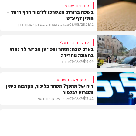
פותחים שבוע
בשפה ברורה: הצטרפו ללימוד הדף היומי –
חולין דף צ"ט
21:12
08/08/26
מערכת המחדש בשיתוף מכון הדרן
טרגדיה בירושלים
בערב שבת: הזמר והפייטן אבישי לוי נהרג
בתאונה מחרידה
בית המדרש
19:09
07/08/26
דוד חדד
זיסמן מסכם שבוע
ריח של מהפך? הפחד בליכוד, הקרבות בימין
והמרוץ לבלפור
בארץ
13:44
07/08/26
אריה זיסמן, יתד נאמן
פוליטי