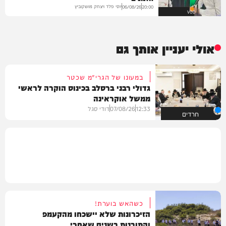
יוסי פלד ויצחק מושקוביץ
06/08/26
20:00
VOD
אולי יעניין אותך גם
במעונו של הגרי"מ שכטר
גדולי רבני ברסלב בכינוס הוקרה לראשי
ממשל אוקראינה
12:33
07/08/26
דודי סגל
חרדים
כשהאש בוערת!
הזיכרונות שלא יישכחו מהקעמפ
והתובנות בשנים שאחרי