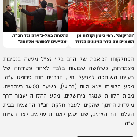
'והריקותי': רפי ביטון וקולות מן
ההסתה באל-ג'זירה נגד חב"ד:
השמיים עם סדר הניגונים הגדול
"מסייעים לפושעי מלחמה"
בעולם
הסתלקותו הכואבת של הרב בלוי זצ"ל מגיעה בנסיבות
מצמררות, כשלושה שבועות בלבד לאחר פטירתה של
רעייתו השותפה למפעלי חייו, הרבנית חנה פרומט ע"ה.
מסע הלווייתו ייצא היום (רביעי), בשעה 14:00 בצהריים,
מבית הלוויות שמגר בירושלים. מסע ההלוויה יעבור דרך
מוסדות החינוך שהקים, לעבר חלקת חב"ד הרשמית בבית
העלמין הר הזיתים, שם ייטמן למנוחת עולמים לצד רעייתו
ע"ה.