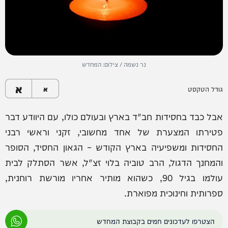
נר נשמה / צילום: המחדש
א
גודל הטקסט
א
אבל כבד בחסידות חב"ד בארץ ובעולם כולו, עם היוודע דבר
פטירתו המצערת של אחד מחשובי, זקני וראשי רבני
החסידות ומשפיעיה בארץ הקודש – הגאון החסיד, הסופר
והמחנך הדגול, הרב טוביה בלוי זצ"ל, אשר הסתלק לבית
עולמו בגיל 90, כשהוא מותיר אחריו מורשת רוחנית,
ספרותית וחינוכית מפוארת.
הצטרפו לעדכונים חמים בקבוצת המחדש