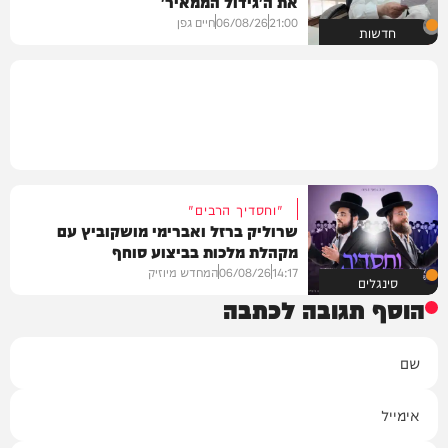
את ה'גידול הממאיר'
21:00
06/08/26
חיים גפן
חדשות
"וחסדיך הרבים"
שרוליק ברזל ואברימי מושקוביץ עם
מקהלת מלכות בביצוע סוחף
14:17
06/08/26
המחדש מיוזיק
סינגלים
הוסף תגובה לכתבה
שם
אימייל