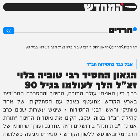
המחדש
0%
חרדים
דף הבית
חרדים
הגאון החסיד רבי טוביה בלוי זצ"ל הלך לעולמו בגיל 90
אבל כבד בחסידות חב"ד
הגאון החסיד רבי טוביה בלוי
זצ"ל הלך לעולמו בגיל 90
ברוך דיין האמת: עולם התורה, החינוך וההסברה החב"דית
בארץ הקודש מתעטף באבל עם הסתלקותו של אחד
מוותיקי וראשי רבני החסידות • שימש עשרות שנים כרב
קהילת חב"ד בנווה יעקב, הקים את מוסדות החינוך "תורת
אמת" ו"בית חנה" בירושלים והיה מתרגם ועורך שיחותיו של
הרבי מליובאוויטש ללשון הקודש • פטירתו מגיעה כשלושה