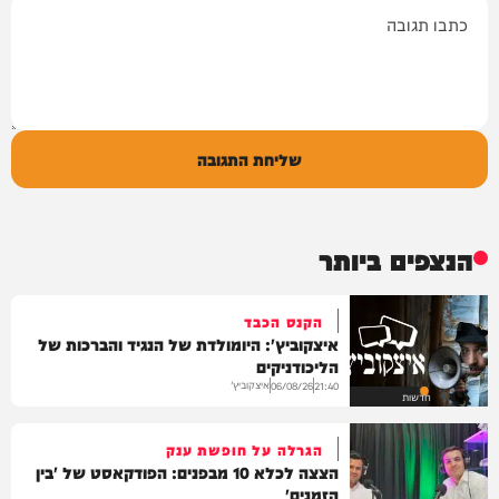
תגובה
שליחת התגובה
הנצפים ביותר
הקנס הכבד
איצקוביץ': היומולדת של הנגיד והברכות של
הליכודניקים
איצקוביץ'
06/08/26
21:40
חדשות
הגרלה על חופשת ענק
הצצה לכלא 10 מבפנים: הפודקאסט של 'בין
הזמנים'