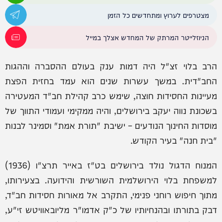
מצטרפים לערוץ ומתחדשים כל הזמן
הניוזלייטר המרתק של המחדש אצלך במייל
הרב בלוי זצ"ל היה דמות ענק בעולם ההסברה וההגות
החב"דית. במשך עשרות שנים הוא עמד בחזית הפצת
מעיינות החסידות חוצה, שימש כרב קהילת חב"ד המעטירה
בשכונת נווה יעקב בירושלים, והיה ממקימי ועמודי התווך של
מוסדות החינוך הנודעים – ישיבת "תורת אמת" וסמינר לבנות
"בית חנה" בעיר הקודש.
המנוח הדגול נולד בירושלים בט"ז באייר תרצ"ו (1936)
למשפחת בלוי הירושלמית השורשית והידועה. בצעירותו,
מתוך חיפוש רוחני פנימי, התקרב אל מאורות חסידות חב"ד,
דבק בתורתו ובהנחיותיו של כ"ק אדמו"ר מליובאוויטש זי"ע,