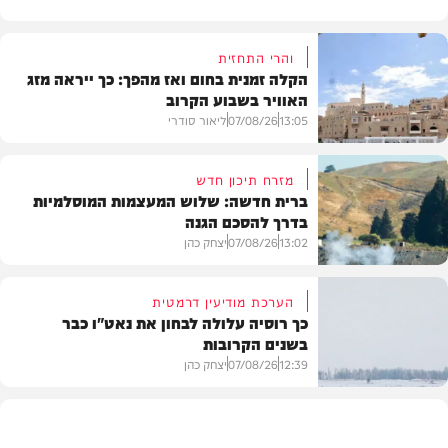
והרי התחזית
הקלה זמנית בחום ואז מהפך: כך ייראה מזג
האוויר בשבוע הקרוב
13:05
07/08/26
ליאור סודרי
מזרח תיכון חדש
ברית חדשה: שלוש המעצמות המוסלמיות
בדרך להסכם הגנה
מזג האוויר
13:02
07/08/26
יצחק כהן
הערכת מודיעין דרמטית
כך רוסיה עלולה לבחון את נאט"ו כבר
בשנים הקרובות
בעולם
12:39
07/08/26
יצחק כהן