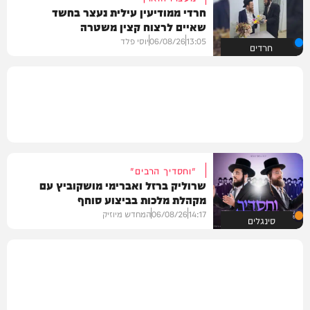
חרדי ממודיעין עילית נעצר בחשד
שאיים לרצוח קצין משטרה
13:05
06/08/26
יוסי פלד
חרדים
"וחסדיך הרבים"
שרוליק ברזל ואברימי מושקוביץ עם
מקהלת מלכות בביצוע סוחף
14:17
06/08/26
המחדש מיוזיק
סינגלים