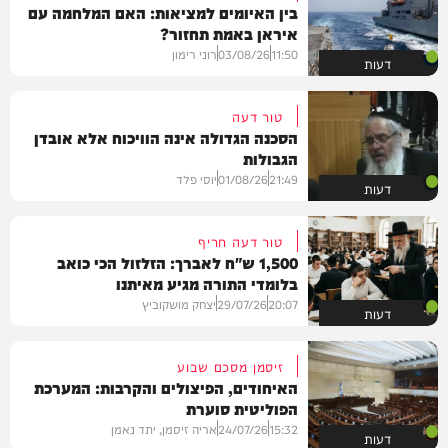
בין האיומים למציאות: האם המלחמה עם
איראן באמת תחזור?
11:50
03/08/26
רוני רימון
דעות
טור דעה
הסכנה הגדולה אינה הוויכוח אלא אובדן
הגבולות
21:49
01/08/26
יוסי פלד
דעות
טור דעה חריף
1,500 ש"ח לאברך: הזלזול הכי כואב
בלומדי התורה מגיע מאיתנו
20:07
29/07/26
יצחק מושקוביץ
דעות
זיסמן מסכם שבוע
האיחודים, הפיצולים והקרבות: המערכת
הפוליטית סוערת
15:32
24/07/26
אריה זיסמן, יתד נאמן
דעות