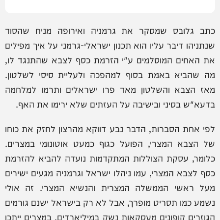
כתב גלובס שמסקר את גרמניה ואירופה מניח שהסוד
שנתניהו דיבר עליו הוא תכנון ישראלי-גרמני על איך מפילים
את האחים המוסלמים ע"י הזרמת כסף לצבא שהתנגד לו,
מה שהביא באמת בסוף למהפכה ולעליית סיסי לשלטון.
מאז הצבא והשלטון מאד פרו ישראלים ותרמו למלחמה
בדעא"ש בסיני ובישיבה על העזתים שלא ירימו את האף.
לפי אחת הסברות, הדבר נבע דווקא מהרצון לחזק את כוחו
של הצבא המצרי, הפועל כגוף כמעט אוטונומי במצרים.
כלומר, עסקת הצוללות המתקדמות נועדה להביא להזרמת
כסף לצבא המצרי, עמו ניהלו ישראל וגרמניה מגעים ישירים
מעל ראשי הממשלה המצרית והנשיא המצרי. זה אולי
נשמע כמו תסריט מופרך, אבל לא רק בישראל ישנם גורמים
הגוזרים קופונים מעסקאות נשק במיליארדים. במצרים ייתכן