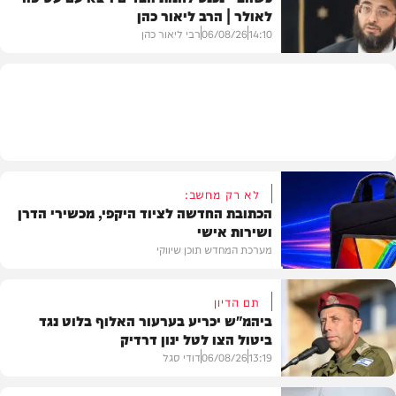
לאולר | הרב ליאור כהן
סינגלים
14:10
06/08/26
רבי ליאור כהן
וידאו
לא רק מחשב:
הכתובת החדשה לציוד היקפי, מכשירי הדרן
ושירות אישי
מערכת המחדש תוכן שיווקי
תם הדיון
ביהמ"ש יכריע בערעור האלוף בלוט נגד
ביטול הצו לטל ינון דרדיק
תוכן שיווקי
13:19
06/08/26
דודי סגל