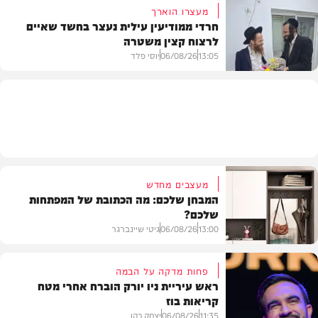
מעצרו הוארך
חרדי ממודיעין עילית נעצר בחשד שאיים
לרצוח קצין משטרה
משפט
13:05
06/08/26
יוסי פלד
חרדים
מעצבים מחדש
המבחן שלכם: מה הכתובת של המפתחות
שלכם?
13:00
06/08/26
גיטי שיינברגר
פחות מדקה על הבמה
ראש עיריית ניו יורק הוברח אחרי מטח
קריאות בוז
עיצוב הבית
11:35
06/08/26
יצחק כהן