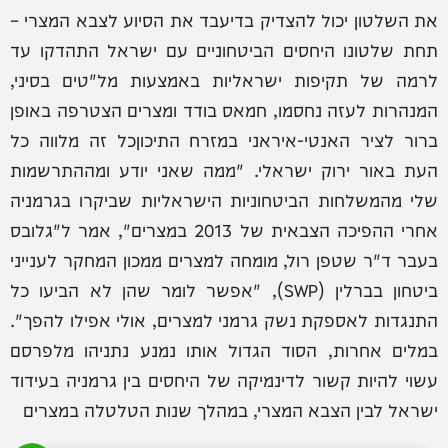
את השלטון יכול להצדיק בדיעבד את הסיוע לצבא המצרי –
תחת שלטונו היחסים הביטחוניים עם ישראל התהדקו עד
לרמה של תקיפות ישראליות באמצעות מל"טים בסיני,
המנהרות לעזה נחסמו, חמאס בודד ומצרים הצטרפה באופן
ברור לציר האנטי-איראני במזרח התיכוןכל זה מלווה כל
העת באור ירוק ישראלי. "ממה שאני יודע ומההתרשמות
שלי מהמשלחות הביטחוניות הישראליות שביקרו בגרמניה
אחרי ההפיכה הצבאית של 2013 במצרים", אמר ל"גלובס
בעבר ד"ר שטפן רול, מומחה למצרים ממכון המחקר לענייני
ביטחון בברלין (SWP), "אפשר לומר שהן לא הביעו כל
התנגדות לאספקת נשק גרמני למצרים, אולי אפילו להפך".
במלים אחרות, הסוד הגדול אותו נמנע נתניהו מלפרסם
עשוי להיות קשור לדינמיקה של היחסים בין גרמניה בעידוד
ישראל לבין הצבא המצרי, במהלך שנות הטלטלה במצרים