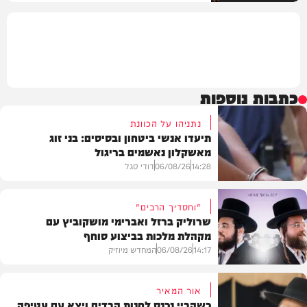
כתבות נוספות
נתניהו על הכוונת
תיעדו אנשי ביטחון ובסיסים: בני זוג
מאשקלון נאשמים בריגול
14:28
06/08/26
דודי סגל
"וחסדיך הרבים"
שרוליק ברזל ואברימי מושקוביץ עם
מקהלת מלכות בביצוע סוחף
משפט
14:17
06/08/26
המחדש מיוזיק
אור המאיר
כשהביי נכנס לחנות הבדים ויצא עם עטיפה