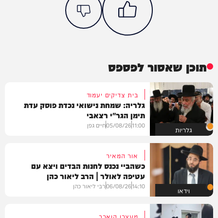
תוכן שאסור לפספס
בית צדיקים יעמוד
גלריה: שמחת נישואי נכדת פוסק עדת
תימן הגר"י רצאבי
11:00
05/08/26
חיים גפן
גלריות
אור המאיר
כשהביי נכנס לחנות הבדים ויצא עם
עטיפה לאולר | הרב ליאור כהן
14:10
06/08/26
רבי ליאור כהן
וידאו
מעצרו הוארך