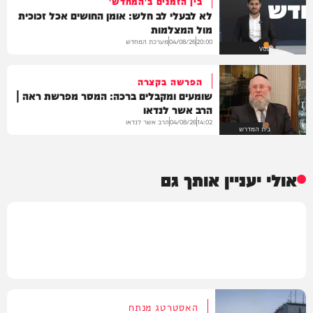
בין הזמנים ב'המחדש'
לא לבעלי לב חלש: אומן החושים אכל זכוכית
מול המצלמות
מערכת המחדש
04/08/26
20:00
VOD
הפרשה בקצרה
שומעים ומקבלים ברכה: המסר מפרשת ראה |
הרב אשר לנדאו
הרב אשר לנדאו
04/08/26
14:02
בית המדרש
אולי יעניין אותך גם
האסטרטג מנתח