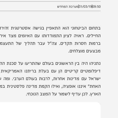
09:5
31/03/19
מערכת המחדש
תחום הביטחוני הוא התאפיין בגישה אסטרטגית זהירה ואחר
חיילים. ראויה לציון התמודדותו עם האיומים מצד איראן. 
רמות חסרות תקדים. צה"ל עבר תהליך של התעצמות אדירה
בצעים מוצלחים.
תניהו היה בין הראשונים בעולם שהתריעו על סכנת ההתגרענו
יפלומטיים קריטיים הן עם בעלת בריתנו האמריקאית והן ע
שראל עם מדינות אחרות, לרבות בעולם הערבי. ומה עם הפלס
אחת" איננו אופציה, ואילו הקמת מדינה פלסטינית במציאות הנ
ארץ. לכן עדיף לשמור על המצב הנוכחי.