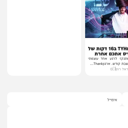
טר
זה נשמע טוב!
ינוס הוקרה
יהודה בורן: "התחרות לא תהפוך
ינה
אתכם לזמרים מצליחים"
ן חסידי ברסלב
הזמר והכוכב העולה יהודה בורן, בן 19, מגיע
כטער שליט"א,
לתכנית 'זה נשמע טוב' ומספר על...
22:30
08/08/26
יצחק אייזיקוביץ'
0
משולם זושא וTYH ב16 דקות של
כם אחרת
גע אחד עוצמתי
Thank...
0