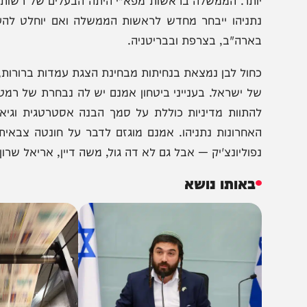
קשורת אוהדת, לחם חוקו של כל פוליטיקאי. יש מחלוקת לגב
כריעו בה. כפי שכתב השר לשעבר חיים רמון, "אם נתניהו 
פרגנת, יהיה בכך תקדים בינלאומי הזוי וביטוי לבורות גמורה
ותר. הממשלה בראשות מפא"י היתה הבעלים של רשות השידו
תניהו ייבחר מחדש לראשות הממשלה ואם יוחלט להעמידו ל
ארה"ב, בצרפת ובבריטניה.
חול לבן נמצאת בנחיתות מבחינת הצגת עמדות ברורות, ואין 
ל ישראל. בענייני ביטחון אמנם יש לה נבחרת של רמטכ"לים
התוות מדיניות כוללת על סמך הבנה אסטרטגית וגיאופוליטי
אחרונות נתניהו. אמנם מוגזם לדבר על חונטה צבאית ואין ז
פוליונצ'יק — אבל גם לא דה גול, משה דיין, אריאל שרון, או רב
באותו נושא