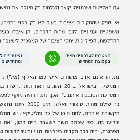
קשר לרצח יצחק רבין. הם לא סלחו לו על ניצחונו על שמעון פ
לא שייכים לגילדות בלתי רשמיות, חלקן משפטניות, שרואו
משך ההגמוניה שלהן בפוליטיקה, במשפט, בכלכלה, בתקשורת ו
ם האליטות ושנתניהו קוצר הצלחות רק חיזקה את נחישותן להפ
ין ספק שהחקירות מציבות בעיה לא רק בפני נתניהו, אלא ג
שפטיים וענייניים, לגבי מהות הדברים, והן איבדו בעיני חלק
הדלפות, הפייק ניוז, יחסי הציבור של המפכ"ל לשעבר והתיזמון
הצטרפו לעדכונים חמים
מצטרפים לערוץ
בקבוצת המחדש
ומתחדשים כל הזמן
תניהו איננו אדם מושחת. איש כמו האלוף (מיל') גיורא א
הממשלה בישראל ב–20 השנים האחרונות נח
מערכת הסובבת אותם…" ואכן, נתניהו היה מוקף לפעמים באנ
כך שילם מחיר. סיפורי וואלה