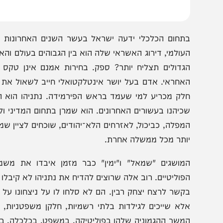
תחום הכלכלי ידעה ישראל בעשר השנים האחרונות שגשוג 
עולמי, דירוג האשראי שלה הוא בין הגבוהים בעולם והאבטלה
גדולים תצליח יותר? ספק. בחירות אמנם אינן טקס הענקת
אחראי. אדם בעל יושר אינטלקטואלי חייב לשאול את עצמו 
לק מכריע למי שעמד בראש הפירמידה. נתניהו הוא המשכיל,
כיהנו בעשורים האחרונים. הוא שמרן בתחום המדיני וליברל ב
ותר מכל ממשלה אחרת.
מושגים "שמאל" ו"ימין" כבר מזמן איבדו את משמעותם ה
פוליטיים. רוב אלה שרוצים להדיח את נתניהו לא קיבלו אותו 