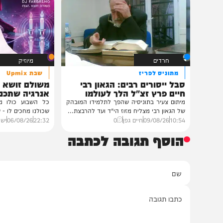
במעונו של הגרי"מ שכ
גדולי רבני ברסלב בכ
לראשי ממשל אוקרא
במעונו של פאר הדור וזק
הגה"צ רבי יעקב מאיר ש
ובהשתתפות...
12:33
07/08/26
דודי סגל
1
חרדים
מיוזיק
מתוניס לפריז
שבת Upmix
סבל ייסורים רבים: הגאון רבי
חיים פרץ זצ"ל הלך לעולמו
אנרגיה שתכניס את
לשבת
מיתום צעיר בתוניסיה שהפך לתלמידו המובהק
כל השבוע כולו מתנקז לר
של הגאון רבי מצליח מזוז הי"ד ועד להרבצת...
שכולנו מחכים לו - שבת קודש. ארגון
10:54
09/08/26
חיים גפן
0
22:32
06/08/26
ישראל רוזן