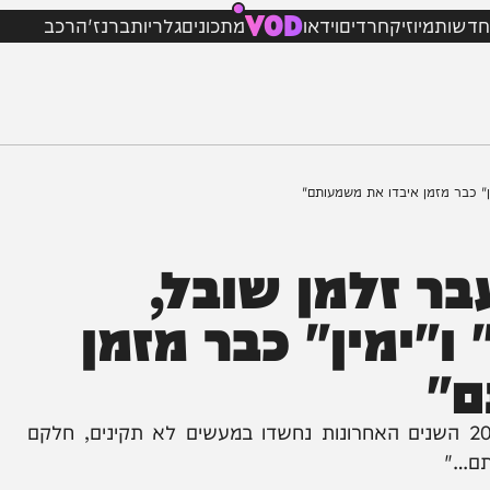
VOD
מיוזיק
חרדים
וידאו
מתכונים
גלריות
ברנז'ה
רכב
זמן איבדו את משמעותם"
 זלמן שובל,
מין" כבר מזמן
ה שכמעט כל ראשי הממשלה בישראל ב–20 השנים האחרונות נחשדו במעשים לא תקינים, חלקם