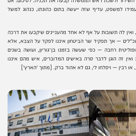
י הדרכים שנתניהו נקט, אך זו סוגיה שגורמי המשפט
יועמד לדין באשמת שוחד על חתירתו לקבל עיתונות
 באשר לאופיו של המשחק הפוליטי". בעבר זה היה פשוט
ר ולשכת ראש הממשלה קבעה את תכניה. לסיכום: אם
משפט, עדיף שזה ייעשה בתום כהונתו, כנהוג למשל
לה תשובות על אף לא אחד מהעניינים שיקבעו את דרכה
 — אך תפקיד שר הביטחון איננו לפקד על הצבא, אלא
ת רחבה — כפי שעשה בזמנו בן־גוריון, ועושה בשנים
ה הוגן לדבר סרה באישים המדוברים, איש מהם איננו
ין — ויסלחו לי, גם לא אהוד ברק. [מתוך 'הארץ']