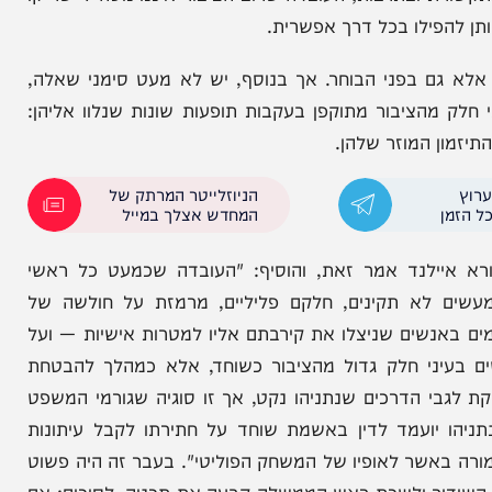
רס. הם אינם מופעלים רק על ידי שיקולים מדיניים —
ת בו נטע זר הפוגע באליטות מטעם עצמן, ומסכן את
בתרבות; העובדה שרוב הציבור איננו נוטה ליישר קו
ילו בכל דרך אפשרית.
ם בפני הבוחר. אך בנוסף, יש לא מעט סימני שאלה,
 מהציבור מתוקפן בעקבות תופעות שונות שנלוו אליהן:
 המוזר שלהן.
הניוזלייטר המרתק של
המחדש אצלך במייל
יילנד אמר זאת, והוסיף: "העובדה שכמעט כל ראשי
שדו במעשים לא תקינים, חלקם פליליים, מרמזת על חולשה של
שים שניצלו את קירבתם אליו למטרות אישיות — ועל
! ותיק 2000 אינם נתפשים בעיני חלק גדול מהציבור כשוחד, אלא כמהלך להבטחת