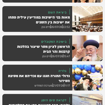
ביציאת הצום
מאות בני הישיבות במודיעין עילית פתחו
גלריות
את ישיבות בין הזמנים
22:52
26/07/26
חיים גפן
בישיבת המקובלים
הראשון לציון מסר שיעור בהלכות
גלריות
קרבנות והר הבית
15:47
26/07/26
חיים גפן
גלריה
גדולי התורה חגגו עם נכדיהם את מסיבת
גלריות
הסידור
11:17
21/07/26
מערכת המחדש
לקראת סיום הזמן
גלריה: חבר המועצת בחן את התלמידים