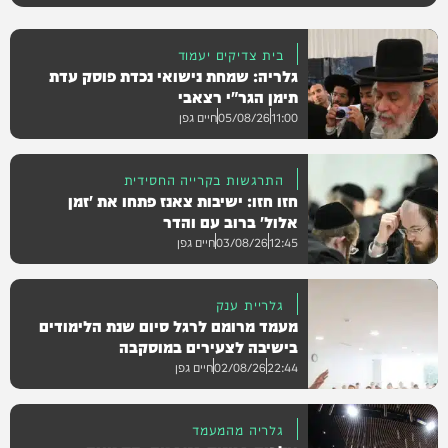
בית צדיקים יעמוד
גלריה: שמחת נישואי נכדת פוסק עדת
תימן הגר"י רצאבי
11:00
05/08/26
חיים גפן
התרגשות בקרייה החסידית
חזו חזו: ישיבות צאנז פתחו את 'זמן
גלריות
אלול' ברוב עם והדר
12:45
03/08/26
חיים גפן
גלריית ענק
מעמד מרומם לרגל סיום שנת הלימודים
גלריות
בישיבה לצעירים במוסקבה
22:44
02/08/26
חיים גפן
גלריה מהמעמד