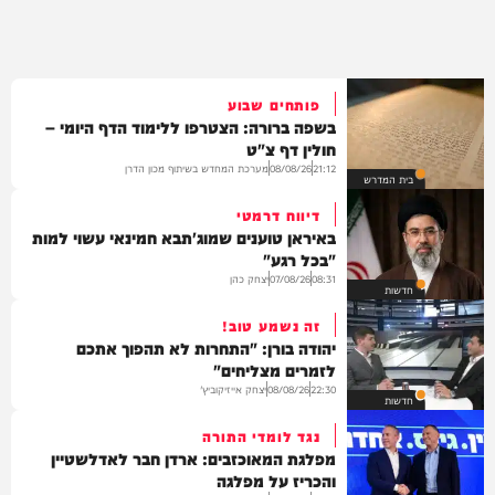
פותחים שבוע
בשפה ברורה: הצטרפו ללימוד הדף היומי –
חולין דף צ"ט
מערכת המחדש בשיתוף מכון הדרן
08/08/26
21:12
בית המדרש
דיווח דרמטי
באיראן טוענים שמוג'תבא חמינאי עשוי למות
"בכל רגע"
יצחק כהן
07/08/26
08:31
חדשות
זה נשמע טוב!
יהודה בורן: "התחרות לא תהפוך אתכם
לזמרים מצליחים"
יצחק אייזיקוביץ'
08/08/26
22:30
חדשות
נגד לומדי התורה
מפלגת המאוכזבים: ארדן חבר לאדלשטיין
והכריז על מפלגה