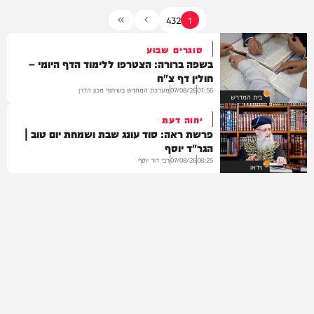
4
3
2
1
סוגרים שבוע
בשפה ברורה: הצטרפו ללימוד הדף היומי –
חולין דף צ"ח
מערכת המחדש בשיתוף מכון הדרן
07/08/26
07:56
בית המדרש
יחוה דעת
פרשת ראה: סוד עונג שבת ושמחת יום טוב |
הגר"ד יוסף
רבי דוד יוסף
07/08/26
08:25
וידאו