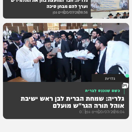
גלריות
וערך להם מבחן סיכה
18:56
20/07/26
חיים גפן
גלריות
גלריות
כְּשֵׁם שֶׁנִּכְנַס לַבְּרִית
גלריה: שמחת הברית לבן ראש ישיבת
אוהל תורה הגר"ש מועלם
16:04
20/07/26
חיים גפן
0