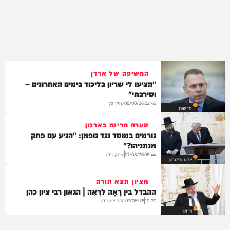
החשיפה של ארדן
"הציעו לי שריון בליכוד בימים האחרונים –
וסירבתי"
שוקי כץ
08/08/26
22:49
חדשות
סערה חריגה בארגון
גורמים במוסד נגד גופמן: "הגיע עם פתק
מנתניהו?"
יצחק כהן
07/08/26
08:44
צבא וביטחון
מציון תצא תורה
ההבדל בין רָאָה לרְאֵה | הגאון רבי ציון כהן
הרב ציון כהן
07/08/26
10:20
וידאו