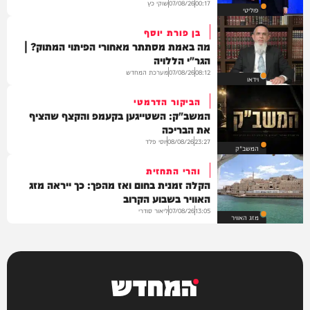
שוקי כץ
07/08/26
00:17
פוליטי
בן פורת יוסף
מה באמת מסתתר מאחורי הפיתוי המתוק? |
הגר"י הללויה
מערכת המחדש
07/08/26
08:12
וידאו
הביקור הדרמטי
המשב"ק: השטייגען בקעמפ והקצף שהציף
את הבריכה
יוסי פלד
08/08/26
23:27
המשב"ק
והרי התחזית
הקלה זמנית בחום ואז מהפך: כך ייראה מזג
האוויר בשבוע הקרוב
ליאור סודרי
07/08/26
13:05
מזג האוויר
המחדש