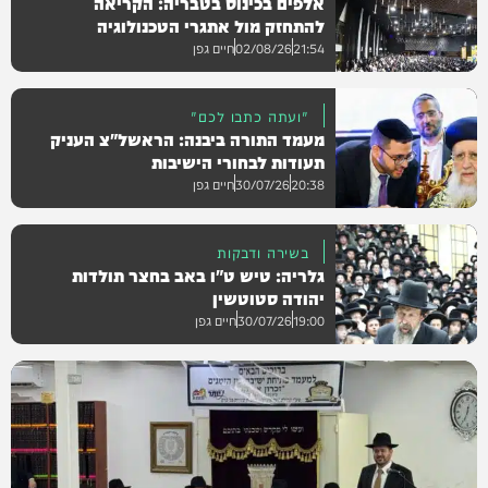
אלפים בכינוס בטבריה: הקריאה
גלריות
להתחזק מול אתגרי הטכנולוגיה
21:54
02/08/26
חיים גפן
"ועתה כתבו לכם"
מעמד התורה ביבנה: הראשל"צ העניק
חרדים
תעודות לבחורי הישיבות
20:38
30/07/26
חיים גפן
בשירה ודבקות
גלריה: טיש ט"ו באב בחצר תולדות
גלריות
יהודה סטוטשין
19:00
30/07/26
חיים גפן
גלריות