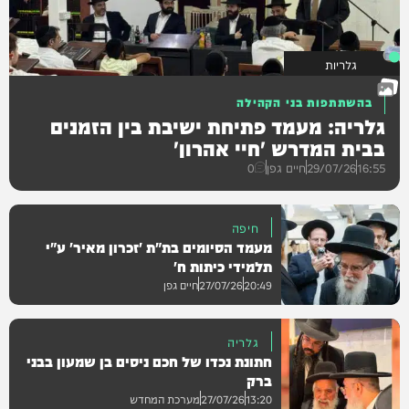
גלריות
בהשתתפות בני הקהילה
גלריה: מעמד פתיחת ישיבת בין הזמנים
בבית המדרש 'חיי אהרון'
16:55
29/07/26
חיים גפן
0
חיפה
מעמד הסיומים בת"ת 'זכרון מאיר' ע"י
תלמידי כיתות ח'
20:49
27/07/26
חיים גפן
גלריה
חתונת נכדו של חכם ניסים בן שמעון בבני
גלריות
ברק
13:20
27/07/26
מערכת המחדש