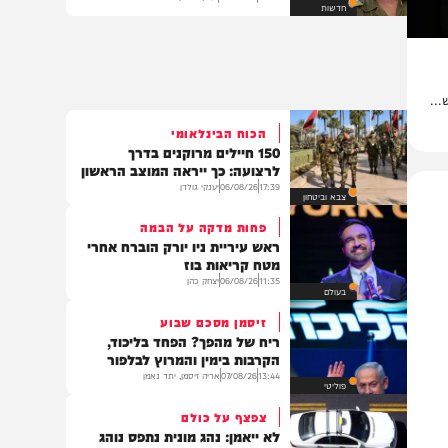
רס"ן הראל בירנשטוק ורס"ם תמיר
וקנין נפלו בדרום לבנון
08:01
06/08/26
יענקי גולדן
חדשות
הכוח הבינלאומי
150 חיילים מרוקנים בדרך
לרצועה: כך ייראה המוצב הראשון
17:39
06/08/26
יענקי גולדן
צבא וביטחון
פחות מדקה על הבמה
ראש עיריית ניו יורק הוברח אחרי
מטח קריאות בוז
11:35
06/08/26
יצחק כהן
בעולם
זיסמן מסכם שבוע
ריח של מהפך? הפחד בליכוד,
הקרבות בימין והמרוץ לבלפור
13:44
07/08/26
אריה זיסמן, יתד נאמן