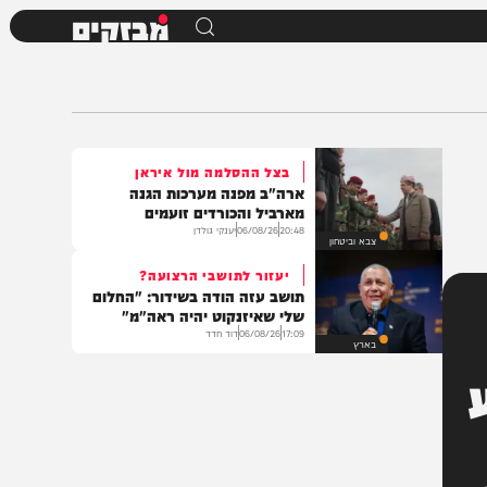
מבזקים
בצל ההסלמה מול איראן
ארה"ב מפנה מערכות הגנה
מארביל והכורדים זועמים
20:48
06/08/26
יענקי גולדן
צבא וביטחון
יעזור לתושבי הרצועה?
תושב עזה הודה בשידור: "החלום
שלי שאיזנקוט יהיה ראה"מ"
17:09
06/08/26
דוד חדד
בארץ