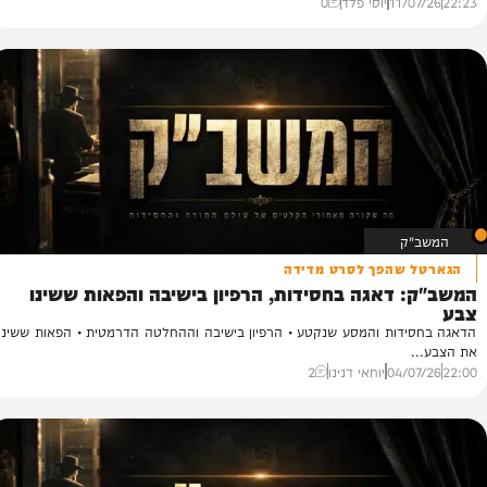
 המופת של ראש הישיבה והסערה בישיבת 'מיר'
בת מיר בעקבות המודעות • ראש הכולל והרישום לישיבה • הקעמפ של
11/
יוסי פלד
0
ק
שהפך לסרט מדידה
דאגה בחסידות, הרפיון בישיבה והפאות ששינו
ה
ה
ות והמסע שנקטע • הרפיון בישיבה וההחלטה הדרמטית • הפאות ששינו
הצ
הג
04/
יוחאי דנינו
2
31