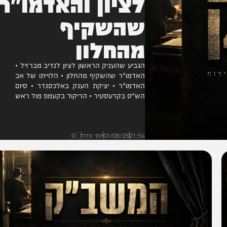
לציון והאדמו"ר
שהשקיף
מהחלון
הגביע שהעניק הראשון לציון לנדיב מברזיל •
האדמו"ר שהשקיף מהחלון • הלוייתו של אב
האדמו"ר • יציקת הענק באלכסנדר • סיום
הש"ס בקרעסטיר • הריקוד בקעמפ מול ראש
הישיבה •...
21:54
01/08/26
יוסי פלד
0