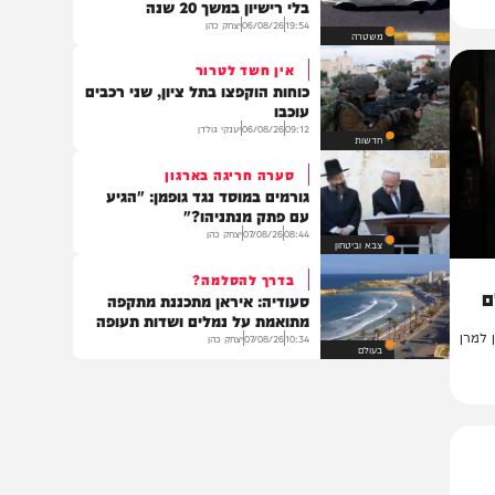
פוליטי
צפצף על כולם
לא ייאמן: נהג מונית נתפס נוהג
בלי רישיון במשך 20 שנה
19:54
06/08/26
יצחק כהן
משטרה
אין חשד לטרור
כוחות הוקפצו בתל ציון, שני רכבים
עוכבו
09:12
06/08/26
יענקי גולדן
חדשות
סערה חריגה בארגון
גורמים במוסד נגד גופמן: "הגיע
עם פתק מנתניהו?"
08:44
07/08/26
יצחק כהן
צבא וביטחון
בדרך להסלמה?
סעודיה: איראן מתכננת מתקפה
מתואמת על נמלים ושדות תעופה
ן
10:34
07/08/26
יצחק כהן
בעולם