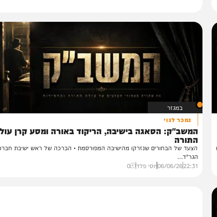
במגזר
נמכר לגוי
משב"ק: הסאגה בישיבה, הריקוד באורה ומסע קרן עולם
תורה
עד של הבחורים שנזרקו מהישיבה המפורסמת • הברכה של ראש ישיבת חברון למר
ר"ד...
22:
06/06/26
יוסי פלד
0