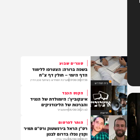
סוגרים שבוע
בשפה ברורה: הצטרפו ללימוד
הדף היומי – חולין דף צ"ח
07:56
07/08/26
מערכת המחדש בשיתוף מכון הדרן
בית המדרש
הקנס הכבד
איצקוביץ': היומולדת של הנגיד
והברכות של הליכודניקים
21:40
06/08/26
איצקוביץ'
חדשות
הותר לפרסום