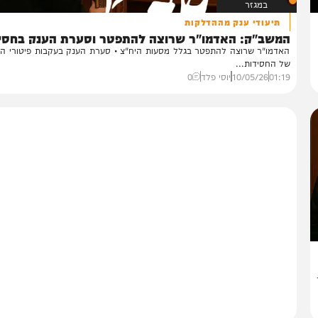
במגזר
תיעודי ענק מההדלקות
משב"ק: האדמו"ר שרוצה להתפטר וסערת הענק בחסידות
דמו"ר שרוצה להתפטר בגלל מסעות היח"צ • סערת הענק בעקבות פיטורי המנכ"
 החסידות...
01:
10/05/26
יוסי פלד
0