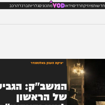
VOD
מיוזיק
חרדים
וידאו
מתכונים
גלריות
ברנז'ה
רכב
יציקת הענק באלכסנדר
המשב"ק: הגביע
של הראשון