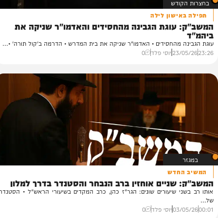
ודש
ישון לילה
עוגת הגבינה מהחסידים והאדמו"ר שניקה את
ה
הא
 מהחסידים • האדמו"ר שניקה את בית המדרש • הדרמה ב'קול תורה' •...
של
23/
יוסי פלד
0
19