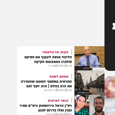
הקרב על אלקטור
הליכוד מנסה לעקוף את פסיקת
סולברג באמצעות חקיקה
14:52
06/08/26
שוקי כץ
פוליטי
ממתק לשבת
התרמית במסמכי הטאבו שהותירה
את הרב בהלם | הרב יוסף זאב
11:55
07/08/26
הרב יוסף זאב
בית המדרש
הותר לפרסום