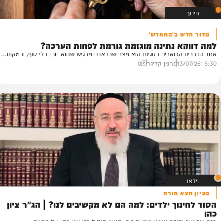
של
ש ב'המחדש'
א נתינה מוגזמת גורמת לפחות הערכה?
א
כואבים בזוגיות הוא מצב שבו אדם מרגיש שהוא נותן בלי סוף, ובמקום...
מכ
ני
13/
נחמן קליגר
0
00