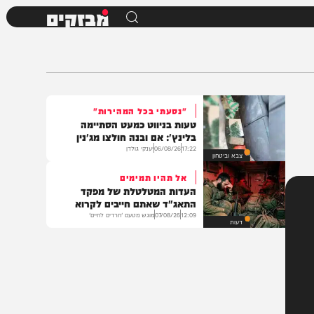
מבזקים
"נסעתי בכל המהירות"
טעות בניווט כמעט הסתיימה
בלינץ': אם ובנה חולצו מג'נין
17:22
06/08/26
יענקי גולדן
צבא וביטחון
אל תהיו תמימים
העדות המטלטלת של מפקד
התאג"ד שאתם חייבים לקרוא
12:09
07/08/26
מוגש מטעם 'חרדים לחיים'
דעות