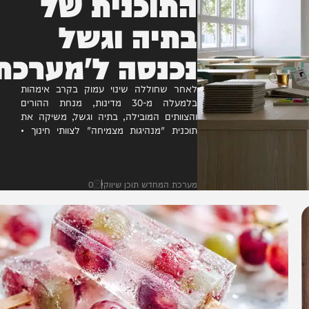
התוכנית של
בתיה וגשל
נכנסה ל'מערכת
גפן'
לאחר שחוללה שינוי עמוק בקרב אימהות
בלמעלה מ-30 מדינות, מנחת ההורים
והצוותים המובילה, בתיה וגשל, משיקה את
תוכנית "מנהיגות מצמיחה" לצוותי חינוך •
התוכנית, שאושרה כעת במערכת 'גפן' של
משרד...
מערכת המחדש תוכן שיווקי
0