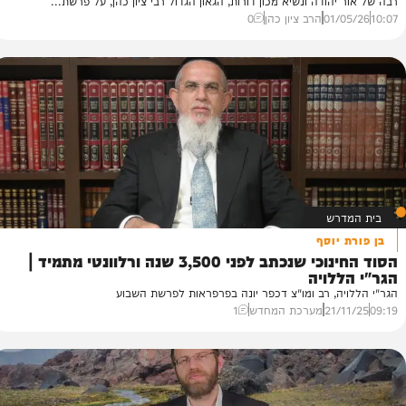
א תורה
נוך ילדים: למה הם לא מקשיבים לנו? | הג"ר ציון
הודה ונשיא מכון דורות, הגאון הגדול רבי ציון כהן, על פרשת...
01/
הרב ציון כהן
0
רש
א
יוסף
ע
הסוד החינוכי שנכתב לפני 3,500 שנה ורלוונטי מתמיד |
לויה
למ
ות
ה, רב ומו"צ דכפר יונה בפרפראות לפרשת השבוע
05
21/
מערכת המחדש
1