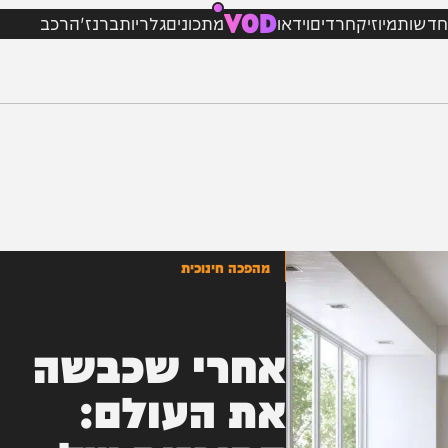
VOD
מיוזיק
חרדים
וידאו
מתכונים
גלריות
ברנז'ה
רכב
מהפכה חינוכית
אחרי שכבשה
את העולם: