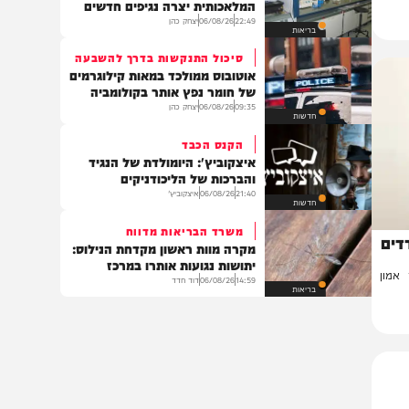
חדשות
הסכנה הבאה?
פריצת דרך מדעית: הבינה
המלאכותית יצרה נגיפים חדשים
22:49
06/08/26
יצחק כהן
בריאות
סיכול התנקשות בדרך להשבעה
אוטובוס ממולכד במאות קילוגרמים
של חומר נפץ אותר בקולומביה
09:35
06/08/26
יצחק כהן
חדשות
הקנס הכבד
איצקוביץ': היומולדת של הנגיד
והברכות של הליכודניקים
21:40
06/08/26
איצקוביץ'
חדשות
משרד הבריאות מדווח
מקרה מוות ראשון מקדחת הנילוס:
יתושות נגועות אותרו במרכז
ן
14:59
06/08/26
דוד חדד
בריאות