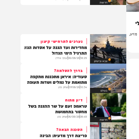
רס"ן הראל בירנשטוק ורס"ם תמיר
וקנין נפלו בדרום לבנון
08:01
06/08/26
יענקי גולדן
חדשות
,
נערכים לתרחישי קיצון
מחדירות ועד הגנה על אסדות הגז:
התרגיל הימי הגדול
18:29
06/08/26
יענקי גולדן
צבא וביטחון
בדרך להסלמה?
סעודיה: איראן מתכננת מתקפה
מתואמת על נמלים ושדות תעופה
10:34
07/08/26
יצחק כהן
בעולם
דיון מתוח
טראמפ זעם על שר ההגנה בשל
מחסור בתחמושת
08:49
06/08/26
יצחק כהן