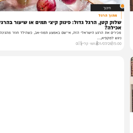
חינוך
מתוך הרגל
וק קטן, הרגל גדול: פינוק קיצי תמים או שיעור בהרגלי
כילה?
ירים את הרגע הישראלי הזה, אי־שם באמצע תמוז-אב, כשהילד חוזר מהגינה מזיע
גש למקפיא,...
15:
01/07/26
נחמי קליין
0