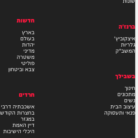
דרש
וידאו
ם
VOD
סטוריז
פודקאסטים
וע
רץ ברשת
חדשות
בארץ
בעולם
יהדות
מדיני
משטרה
פוליטי
צבא וביטחון