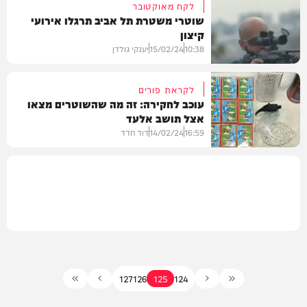
לקח מאוקטובר
שוטרי משטרת תל אביב תרגלו אירועי
קיצון
חדשות
10:38
15/02/24
יענקי גולדן
לקראת פורים
עוכב לחקירה: זה מה שהשוטרים מצאו
אצל תושב אלעד
חדשות
16:59
14/02/24
דוד חדד
משטרה
127
126
125
124