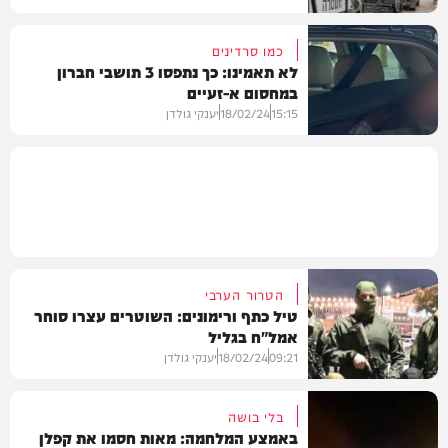
כמו סרדינים
לא תאמינו: כך נתפסו 3 תושבי חברון
במחסום א-זעיים
משטרה
15:15
18/02/24
יענקי גולדן
וידאו
הטרור הערבי
טיל כתף ורימונים: השוטרים עצרו סוחר
אמל"ח בגליל
09:21
18/02/24
יענקי גולדן
בלי בושה
באמצע המלחמה: מאות חסמו את קפלן