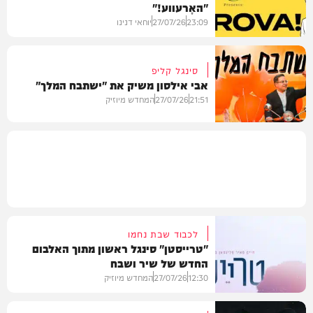
"האָרעווע!"
מיוזיק
23:09
27/07/26
יוחאי דנינו
סינגל קליפ
אבי אילסון משיק את "ישתבח המלך"
סינגלים
21:51
27/07/26
המחדש מיוזיק
קליפים
לכבוד שבת נחמו
"טרייסטן" סינגל ראשון מתוך האלבום
החדש של שיר ושבח
12:30
27/07/26
המחדש מיוזיק