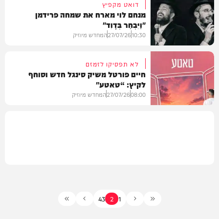
דואט מקפיץ
מנחם לוי מארח את שמחה פרידמן
"וַיִּבְחַר בְּדָוִד"
מיוזיק
10:30
27/07/26
המחדש מיוזיק
לא תפסיקו לזמזם
חיים פורטל משיק סינגל חדש וסוחף
לקיץ: “טאטע"
מיוזיק
08:00
27/07/26
המחדש מיוזיק
מיוזיק
4
3
2
1