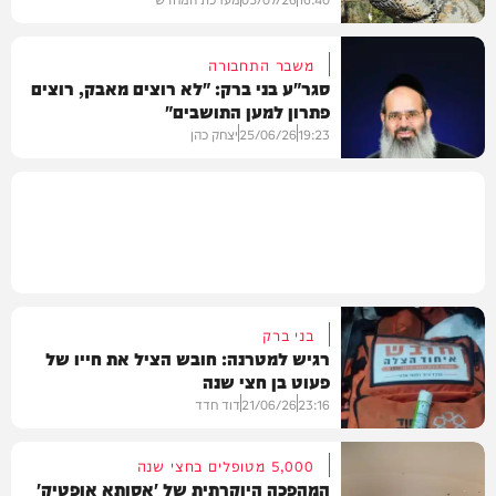
משבר התחבורה
סגר"ע בני ברק: "לא רוצים מאבק, רוצים
פתרון למען התושבים"
מקומי
19:23
25/06/26
יצחק כהן
מקומי
בני ברק
רגיש למטרנה: חובש הציל את חייו של
פעוט בן חצי שנה
23:16
21/06/26
דוד חדד
5,000 מטופלים בחצי שנה
המהפכה היוקרתית של 'אסותא אופטיק'