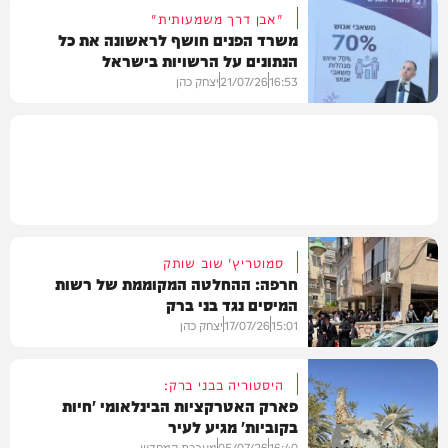
"אבן דרך משמעותית"
משרד הפנים חושף לראשונה את כל
הנתונים על הרשויות בישראל
מקומי
16:53
21/07/26
יצחק כהן
חדשות
סמוטריץ' שוב שותק
חרפה: ההחלטה המקוממת של רשות
המיסים נגד בני ברק
15:01
17/07/26
יצחק כהן
היסטוריה בבני ברק:
פארק האטרקציות הבינלאומי 'חיות
בקוביות' מגיע לעיר
כלכלה
16:40
05/07/26
מערכת המחדש