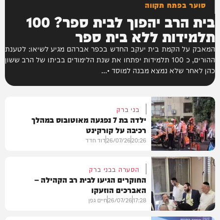
סוער בפתח תקווה
בית הרב יהפוך לבית ספר? 100
תלמידות ללא בית ספר
המאבק על הקמת בית יעקב החדש בכפר אברהם מגיע לשיאו: לטענת
ההורים, כ 100 תלמידות יפתחו את שנת הלימודים בביתו של הרב ששון
כהן לאחר שלא נמצא מבנה למוסד •...
בני ברק
ילדה בת 7 נפגעה מאוטובוס במהלך
רכיבה על קורקינט
20:26
26/07/26
דוד חדד
הסערה בבני ברק
החוקרים הגיעו לבית רב הקהילה –
האברכים הוזעקו
מקומי
17:28
26/07/26
חיים גפן