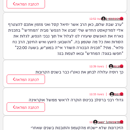
לכתבה המלאה
07/08/26
|
מערכת המחדש
בשעה
12:52
*ערב שבת שלום, כאן הרב אשר יחיאל קסל ואני מזמין אתכם להצטרף
אליי לפודקאסט החדש שלי 'מבט אל הנפש' מבית 'המחדש'* בתכנית
נארח את האנשים שיעזרו לנו לצלול אל תוך נבכי הנפש, לגלות את
הסודות ואת כל מה שטמון בה. *והשבוע: היועץ ואיש החינוך, הרב נח
פלאי*. מתי? *תכנית הבכורה תשודר אי"ה במוצ"ש, בשעה 22:00*
*חפשו בגוגל: המחדש* ובואו לצפות בנו!
יצחק כהן
07/08/26
|
בשעה
12:39
כך רוסיה עלולה לבחון את נאט"ו כבר בשנים הקרובות
לכתבה המלאה
דודי סגל
07/08/26
|
בשעה
12:33
גדולי רבני ברסלב בכינוס הוקרה לראשי ממשל אוקראינה
לכתבה המלאה
07/08/26
|
המחדש בשיתוף "וימאן"
בשעה
12:21
הזיכרונות שלא יישכחו מהקעמפ והתובנות בשנים שאחרי