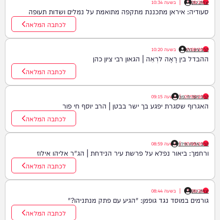
יצחק כהן
07/08/26
|
בשעה
10:34
סעודיה: איראן מתכננת מתקפה מתואמת על נמלים ושדות תעופה
לכתבה המלאה
הרב ציון כהן
07/08/26
|
בשעה
10:20
ההבדל בין רָאָה לרְאֵה | הגאון רבי ציון כהן
לכתבה המלאה
07/08/26
|
הרב יוסף חי פור
בשעה
09:15
האגרוף שסגרת יפגע בך ישר בבטן | הרב יוסף חי פור
לכתבה המלאה
07/08/26
|
הרב אליהו אילוז
בשעה
08:59
ורחמך: ביאור נפלא על פרשת עיר הנידחת | הג"ר אליהו אילוז
לכתבה המלאה
יצחק כהן
07/08/26
|
בשעה
08:44
גורמים במוסד נגד גופמן: "הגיע עם פתק מנתניהו?"
לכתבה המלאה