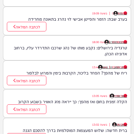
דוד חדד
07/08/26
|
בשעה
19:09
בערב שבת: הזמר והפייטן אבישי לוי נהרג בתאונה מחרידה
לכתבה המלאה
07/08/26
|
מערכת המחדש
בשעה
18:00
טרגדיה בירושלים: נקבע מותו של נהג שרכבו התדרדר עליו, ברחוב
אדוניהו הכהן.
07/08/26
|
אריה זיסמן, יתד נאמן
בשעה
13:44
ריח של מהפך? הפחד בליכוד, הקרבות בימין והמרוץ לבלפור
לכתבה המלאה
ליאור סודרי
07/08/26
|
בשעה
13:05
הקלה זמנית בחום ואז מהפך: כך ייראה מזג האוויר בשבוע הקרוב
לכתבה המלאה
יצחק כהן
07/08/26
|
בשעה
13:02
ברית חדשה: שלוש המעצמות המוסלמיות בדרך להסכם הגנה