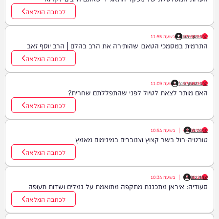
לכתבה המלאה
07/08/26
הרב יוסף זאב
|
בשעה
11:55
התרמית במסמכי הטאבו שהותירה את הרב בהלם | הרב יוסף זאב
לכתבה המלאה
07/08/26
הרב יהונתן ורנר
|
בשעה
11:09
האם מותר לצאת לטיול לפני שהתפללתם שחרית?
לכתבה המלאה
פנינה לוי
07/08/26
|
בשעה
10:54
טורטיה-רול בשר קצוץ וצנוברים במינימום מאמץ
לכתבה המלאה
יצחק כהן
07/08/26
|
בשעה
10:34
סעודיה: איראן מתכננת מתקפה מתואמת על נמלים ושדות תעופה
לכתבה המלאה