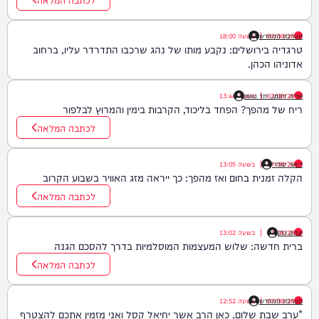
07/08/26
|
מערכת המחדש
בשעה
18:00
טרגדיה בירושלים: נקבע מותו של נהג שרכבו התדרדר עליו, ברחוב
אדוניהו הכהן.
07/08/26
|
אריה זיסמן, יתד נאמן
בשעה
13:44
ריח של מהפך? הפחד בליכוד, הקרבות בימין והמרוץ לבלפור
לכתבה המלאה
ליאור סודרי
07/08/26
|
בשעה
13:05
הקלה זמנית בחום ואז מהפך: כך ייראה מזג האוויר בשבוע הקרוב
לכתבה המלאה
יצחק כהן
07/08/26
|
בשעה
13:02
ברית חדשה: שלוש המעצמות המוסלמיות בדרך להסכם הגנה
לכתבה המלאה
07/08/26
|
מערכת המחדש
בשעה
12:52
*ערב שבת שלום, כאן הרב אשר יחיאל קסל ואני מזמין אתכם להצטרף