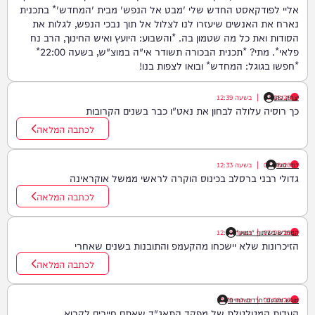
אליי לפודקאסט החדש שלי 'מבט אל הנפש' מבית 'המחדש'* בתכנית
נארח את האנשים שיעזרו לנו לצלול אל תוך נבכי הנפש, לגלות את
הסודות ואת כל מה שטמון בה. *והשבוע: היועץ ואיש החינוך, הרב נח
פלאי*. מתי? *תכנית הבכורה תשודר אי"ה במוצ"ש, בשעה 22:00*
*חפשו בגוגל: המחדש* ובואו לצפות בנו!
יצחק כהן
07/08/26
|
בשעה
12:39
כך רוסיה עלולה לבחון את נאט"ו כבר בשנים הקרובות
לכתבה המלאה
דודי סגל
07/08/26
|
בשעה
12:33
גדולי רבני ברסלב בכינוס הוקרה לראשי ממשל אוקראינה
לכתבה המלאה
07/08/26
|
המחדש בשיתוף "וימאן"
בשעה
12:21
הזיכרונות שלא יישכחו מהקעמפ והתובנות בשנים שאחרי
לכתבה המלאה
07/08/26
|
בשעה
מוגש מטעם 'חרדים לחיים'
12:09
העדות המטלטלת של מפקד התאג"ד שאתם חייבים לקרוא