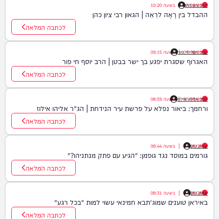
הרב ציון כהן
07/08/26
|
בשעה
10:20
ההבדל בין רָאָה לרְאֵה | הגאון רבי ציון כהן
לכתבה המלאה
07/08/26
|
הרב יוסף חי פור
בשעה
09:15
האגרוף שסגרת יפגע בך ישר בבטן | הרב יוסף חי פור
לכתבה המלאה
07/08/26
|
הרב אליהו אילוז
בשעה
08:59
ורחמך: ביאור נפלא על פרשת עיר הנידחת | הג"ר אליהו אילוז
לכתבה המלאה
יצחק כהן
07/08/26
|
בשעה
08:44
גורמים במוסד נגד גופמן: "הגיע עם פתק מנתניהו?"
לכתבה המלאה
יצחק כהן
07/08/26
|
בשעה
08:31
באיראן טוענים שמוג'תבא חמינאי עשוי למות "בכל רגע"
לכתבה המלאה