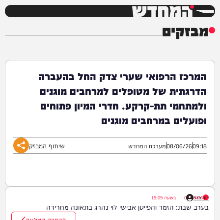
המחדש
מבזקים
המרכז הרפואי שערי צדק החל בהעברה
הדרגתית של מטופלים למרחבים מוגנים
ולמתחמי תת-קרקע. חדרי המיון פתוחים
ופועלים במרחבים מוגנים
שיתוף המבזק
09:18
08/06/26
מערכת המחדש
דוד חדד
07/08/26
|
בשעה
19:09
בערב שבת: הזמר והפייטן אבישי לוי נהרג בתאונה מחרידה
לכתבה המלאה