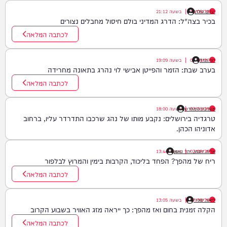
יענקי גולדן
08/08/26
|
בשעה
21:12
בכיר בצה"ל: הדרג המדיני בולם חיסול מחבלים נצורים
לכתבה המלאה
דוד חדד
07/08/26
|
בשעה
19:09
בערב שבת: הזמר והפייטן אבישי לוי נהרג בתאונה מחרידה
לכתבה המלאה
07/08/26
|
מערכת המחדש
בשעה
18:00
טרגדיה בירושלים: נקבע מותו של נהג שרכבו התדרדר עליו, ברחוב
אדוניהו הכהן.
07/08/26
|
אריה זיסמן, יתד נאמן
בשעה
13:44
ריח של מהפך? הפחד בליכוד, הקרבות בימין והמרוץ לבלפור
לכתבה המלאה
ליאור סודרי
07/08/26
|
בשעה
13:05
הקלה זמנית בחום ואז מהפך: כך ייראה מזג האוויר בשבוע הקרוב
לכתבה המלאה