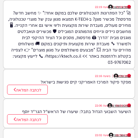
08/08/26
המחדש חדשות
|
בשעה
22:19
🚀 *כל הפתרונות הטכנולוגיים שלכם במקום אחד!* ✨ מחשב חדש?
מדפסת? מכשיר מוגן? ב-K-TECH תמצאו מגוון ענק של מוצרי טכנולוגיה,
מחירים מעולים, מעבדת שירות מקצועית וליווי אישי גם אחרי הקנייה. 🖥️
מחשבים ניידים ונייחים מהמותגים המובילים 🛡️ מכשירים וטאבלטים
מוגנים מבית 'הדרן' 🖨️ מדפסות, מסכים וכל הציוד ההיקפי לבית
ולמשרד 🔧 מעבדת שירות מקצועית ותיקונים במקום 🚚 משלוחים
מהירים עד הבית 💥 *מבצעים משתלמים על מגוון מוצרים* 👉 לצפייה
בקטלוג ולהזמנות באתר >> https://ktech.co.il/ 📞 לייעוץ מקצועי:
03-9767062
יענקי גולדן
08/08/26
|
בשעה
22:16
מפקד פיקוד המרכז האמריקני קיים פגישות בישראל
לכתבה המלאה
08/08/26
|
מערכת המחדש
בשעה
22:06
השיעור השבועי הגדול בתבל: שיעורו של הראש"ל הגר"ד יוסף
לכתבה המלאה
08/08/26
הרב אשר קסל
|
בשעה
22:02