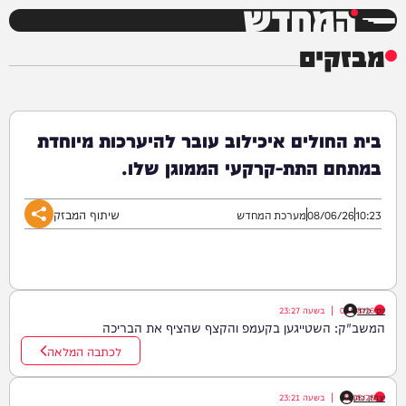
המחדש
מבזקים
בית החולים איכילוב עובר להיערכות מיוחדת
במתחם התת-קרקעי הממוגן שלו.
שיתוף המבזק
10:23
08/06/26
מערכת המחדש
יוסי פלד
08/08/26
|
בשעה
23:27
המשב"ק: השטייגען בקעמפ והקצף שהציף את הבריכה
לכתבה המלאה
יצחק כהן
08/08/26
|
בשעה
23:21