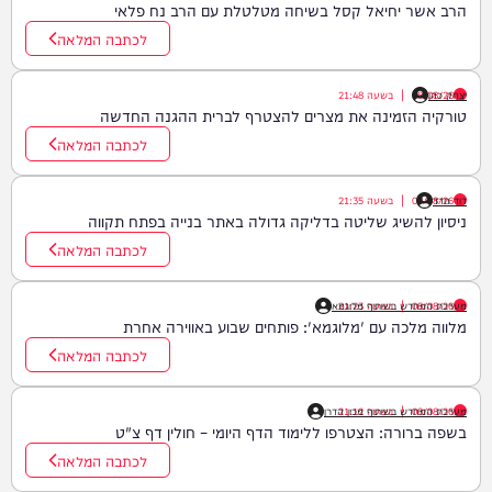
הרב אשר יחיאל קסל בשיחה מטלטלת עם הרב נח פלאי
לכתבה המלאה
יצחק כהן
08/08/26
|
בשעה
21:48
טורקיה הזמינה את מצרים להצטרף לברית ההגנה החדשה
לכתבה המלאה
דוד חדד
08/08/26
|
בשעה
21:35
ניסיון להשיג שליטה בדליקה גדולה באתר בנייה בפתח תקווה
לכתבה המלאה
08/08/26
|
בשעה
21:23
מערכת המחדש בשיתוף מלוגמא
מלווה מלכה עם 'מלוגמא': פותחים שבוע באווירה אחרת
לכתבה המלאה
08/08/26
|
בשעה
21:12
מערכת המחדש בשיתוף מכון הדרן
בשפה ברורה: הצטרפו ללימוד הדף היומי – חולין דף צ"ט
לכתבה המלאה