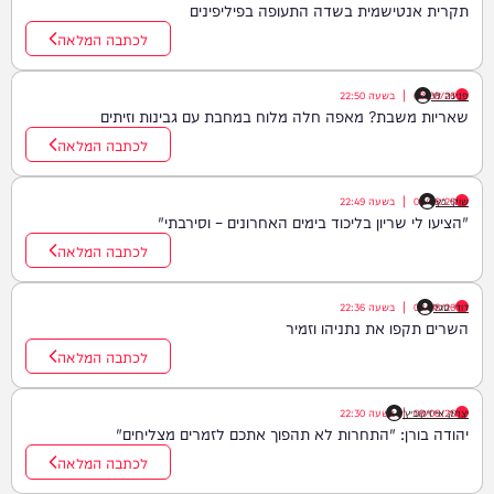
תקרית אנטישמית בשדה התעופה בפיליפינים
לכתבה המלאה
פנינה לוי
08/08/26
|
בשעה
22:50
שאריות משבת? מאפה חלה מלוח במחבת עם גבינות וזיתים
לכתבה המלאה
שוקי כץ
08/08/26
|
בשעה
22:49
"הציעו לי שריון בליכוד בימים האחרונים – וסירבתי"
לכתבה המלאה
דודי סגל
08/08/26
|
בשעה
22:36
השרים תקפו את נתניהו וזמיר
לכתבה המלאה
08/08/26
יצחק אייזיקוביץ'
|
בשעה
22:30
יהודה בורן: "התחרות לא תהפוך אתכם לזמרים מצליחים"
לכתבה המלאה