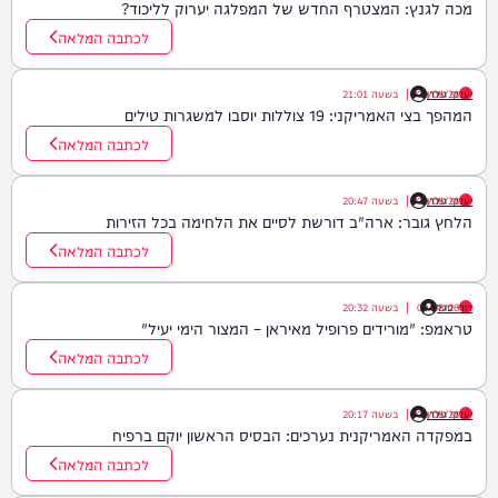
מכה לגנץ: המצטרף החדש של המפלגה יערוק לליכוד?
לכתבה המלאה
יענקי גולדן
09/08/26
|
בשעה
21:01
המהפך בצי האמריקני: 19 צוללות יוסבו למשגרות טילים
לכתבה המלאה
יענקי גולדן
09/08/26
|
בשעה
20:47
הלחץ גובר: ארה"ב דורשת לסיים את הלחימה בכל הזירות
לכתבה המלאה
דודי סגל
09/08/26
|
בשעה
20:32
טראמפ: "מורידים פרופיל מאיראן – המצור הימי יעיל"
לכתבה המלאה
יענקי גולדן
09/08/26
|
בשעה
20:17
במפקדה האמריקנית נערכים: הבסיס הראשון יוקם ברפיח
לכתבה המלאה