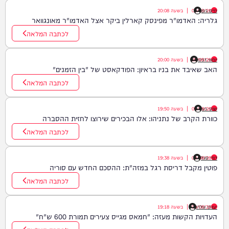
חיים גפן
09/08/26
|
בשעה
20:08
גלריה: האדמו"ר מפינסק קארלין ביקר אצל האדמו"ר מאונגוואר
לכתבה המלאה
יוחאי דנינו
09/08/26
|
בשעה
20:00
האב שאיבד את בניו בראיון: הפודקאסט של "בין הזמנים"
לכתבה המלאה
שוקי כץ
09/08/26
|
בשעה
19:50
כוורת הקרב של נתניהו: אלו הבכירים שירוצו לחזית ההסברה
לכתבה המלאה
דודי סגל
09/08/26
|
בשעה
19:38
פוטין מקבל דריסת רגל במזה"ת: ההסכם החדש עם סוריה
לכתבה המלאה
יענקי גולדן
09/08/26
|
בשעה
19:18
העדויות הקשות מעזה: "חמאס מגייס צעירים תמורת 600 ש"ח"