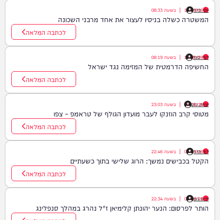
יוסי פלד
10/08/26
|
בשעה
08:33
המשטרה כשלה בניסיו לעצור את אחד מרבני השכונה
לכתבה המלאה
דודי סגל
10/08/26
|
בשעה
08:19
החשיפה הדרמטית של המזימה נגד ישראל
לכתבה המלאה
יצחק כהן
09/08/26
|
בשעה
23:03
מטוסי קרב הוזנקו לעבר מועדון הגולף של טראמפ – צפו
לכתבה המלאה
דוד חדד
09/08/26
|
בשעה
22:46
הקטל בכבישים נמשך: הרוג שלישי בתוך כשעתיים
לכתבה המלאה
חיים גפן
09/08/26
|
בשעה
22:34
הותר לפרסום: הנער יהונתן קלימיאן ז"ל נהרג במהלך סנפלינג