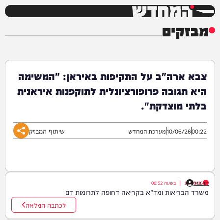
המחדש
מבזקים
צבא ארה"ב על התקיפות באיראן: "המשימה
היא תגובה פרופורציונלית לתוקפנות איראנית
בלתי מוצדקת".
שיתוף המבזק
00:22
10/06/26
מערכת המחדש
דוד חדד
10/08/26
|
בשעה
08:52
משרד הבריאות ומד"א בקריאה דחופה לתרומות דם
לכתבה המלאה