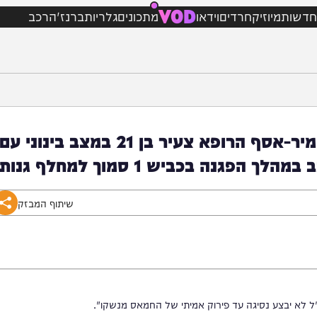
VOD
מיוזיק
חרדים
וידאו
מתכונים
גלריות
ברנז'ה
רכב
פיגוע דריסה: מד"א פינה לבית החולים שמיר-אסף הרופא צעיר בן 21 במצב בינוני עם
יש 1 סמוך למחלף גנות.
שיתוף המבזק