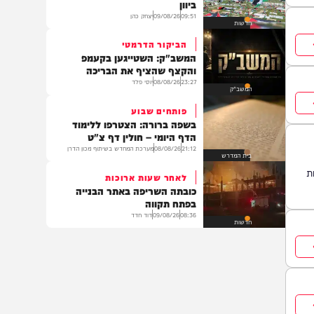
מתכונים
עקב מחאות ענק
אזהרה דחופה לישראלים השוהים
ביוון
09:51
09/08/26
יצחק כהן
חדשות
הביקור הדרמטי
המשב"ק: השטייגען בקעמפ
והקצף שהציף את הבריכה
23:27
08/08/26
יוסי פלד
המשב"ק
פותחים שבוע
בשפה ברורה: הצטרפו ללימוד
הדף היומי – חולין דף צ"ט
21:12
08/08/26
מערכת המחדש בשיתוף מכון הדרן
בית המדרש
לאחר שעות ארוכות
כובתה השריפה באתר הבנייה
בפתח תקווה
08:36
09/08/26
דוד חדד
חדשות