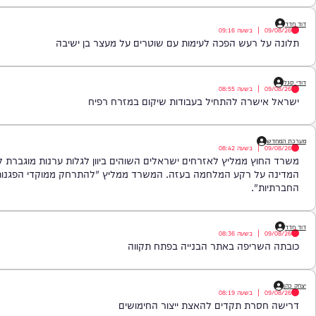
|
בשעה
09:39
ון דורש תחקיר דחוף על היחס ללוחמים פצועים
|
בשעה
09:16
 רעש הפכה לעימות עם שוטרים על מעצר בן ישיבה
|
בשעה
08:55
ישרה להתחיל בעבודות שיקום במזרח רפיח
|
בשעה
08:42
ץ ממליץ לאזרחים ישראלים השוהים ביוון לגלות ערנות מוגברת לקראת הפ
ל רקע המלחמה בעזה. המשרד ממליץ "להתרחק ממוקדי הפגנות, להצניע ס
".
|
בשעה
08:36
שריפה באתר הבנייה בפתח תקווה