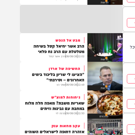
טורקיה הזמינה את מצרים
להצטרף לברית ההגנה החדשה
21:48
08/08/26
יצחק כהן
חדשות
מבט אל הנפש
הרב אשר יחיאל קסל בשיחה
מטלטלת עם הרב נח פלאי
22:02
08/08/26
הרב אשר קסל
חדשות
החשיפה של ארדן
"הציעו לי שריון בליכוד בימים
האחרונים – וסירבתי"
22:49
08/08/26
שוקי כץ
חדשות
ניחוחות למוצ"ש
שאריות משבת? מאפה חלה מלוח
במחבת עם גבינות וזיתים
22:50
08/08/26
פנינה לוי