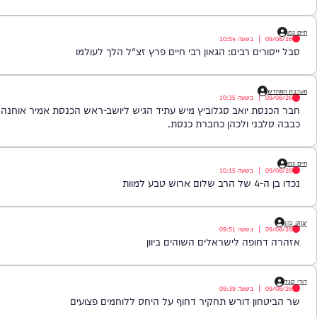
|
בשעה
11:10
בים הגישה ערעור תקדימי נגד הסנקציות
|
בשעה
10:54
רים רבים: הגאון רבי חיים פרץ זצ"ל הלך לעולמו
|
בשעה
10:35
ת יואב סגלוביץ מיש עתיד הגיש ליושב-ראש הכנסת אמיר אוחנה את מכתב 
ני ולכהן כחברת כנסת.
|
בשעה
10:15
למוות
|
בשעה
09:51
ופה לישראלים השוהים ביוון