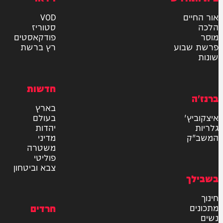
ר את תנאי השימוש והתקנון
ומדיניות הפרטיות
למשלוח
אישור דיוור לאתר "המחדש"
שליחה
דרש
וידאו
ם
VOD
סטוריז
פודקאסטים
וע
רץ ברשת
חדשות
בארץ
בעולם
יהדות
מדיני