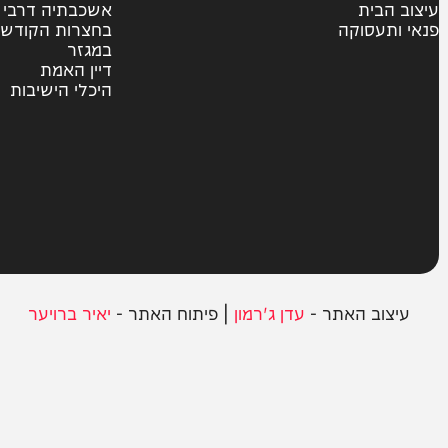
משטרה
פוליטי
צבא וביטחון
חרדים
ית
אשכבתיה דרבי
סוקה
בחצרות הקודש
במגזר
דיין האמת
היכלי הישיבות