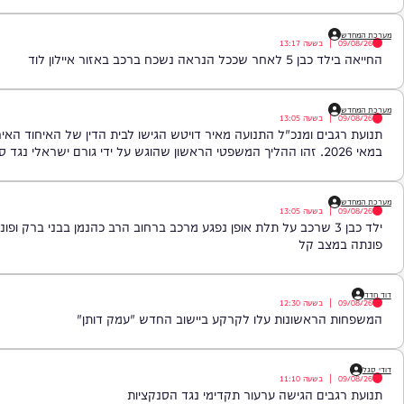
ת הממשלה: "ישראל שוללת את מסמך 15 הנקודות. צה"ל לא יבצע נסיגה עד פירוק אמיתי של החמאס מנשקו".
|
בשעה
13:17
ראה נשכח ברכב באזור איילון לוד
|
בשעה
13:05
בים ומנכ"ל התנועה מאיר דויטש הגישו לבית הדין של האיחוד האירופי ב
|
בשעה
13:05
מצב קל
|
בשעה
12:30
 הראשונות עלו לקרקע ביישוב החדש "עמק דותן"