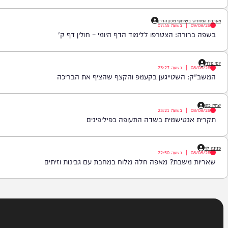
|
בשעה
08:19
סרת תקדים להאצת ייצור החימושים
יתוף מכון הדרן
|
בשעה
07:45
רה: הצטרפו ללימוד הדף היומי – חולין דף ק'
|
בשעה
23:27
 השטייגען בקעמפ והקצף שהציף את הבריכה
|
בשעה
23:21
טישמית בשדה התעופה בפיליפינים
|
בשעה
22:50
שבת? מאפה חלה מלוח במחבת עם גבינות וזיתים