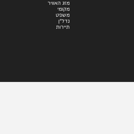
ראיונות
עוד בחדשות
דעות
כלכלה
מזג האוויר
מקומי
משפט
נדל"ן
תיירות