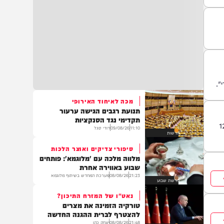
מכה לאיחוד האירופי
תנועת רגבים הגישה ערעור
תקדימי נגד הסנקציות
11:10
09/08/26
דודי סגל
חדשות
סיפורי צדיקים ואוצר הלכות
מלווה מלכה עם 'מלוגמא': פותחים
שבוע באווירה אחרת
21:23
08/08/26
מערכת המחדש בשיתוף מלוגמא
פרשת שבוע
נאט"ו של המזרח התיכון?