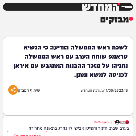
המחדש
מבזקים
לשכת ראש הממשלה הודיעה כי הנשיא
טראמפ שוחח הערב עם ראש הממשלה
נתניהו על מזכר ההבנות המתגבש עם איראן
לכניסה למשא ומתן.
שיתוף המבזק
23:18
11/06/26
מערכת המחדש
דוד חדד
07/08/26
|
בשעה
19:09
בערב שבת: הזמר והפייטן אבישי לוי נהרג בתאונה מחרידה
לכתבה המלאה