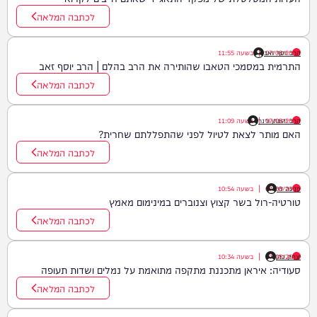
לכתבה המלאה
07/08/26
הרב יוסף זאב
|
בשעה
11:55
התרמית במסמכי הטאבו שהותירה את הרב בהלם | הרב יוסף זאב
לכתבה המלאה
07/08/26
הרב יהונתן ורנר
|
בשעה
11:09
האם מותר לצאת לטיול לפני שהתפללתם שחרית?
לכתבה המלאה
פנינה לוי
07/08/26
|
בשעה
10:54
טורטיה-רול בשר קצוץ וצנוברים במינימום מאמץ
לכתבה המלאה
יצחק כהן
07/08/26
|
בשעה
10:34
סעודיה: איראן מתכננת מתקפה מתואמת על נמלים ושדות תעופה
לכתבה המלאה