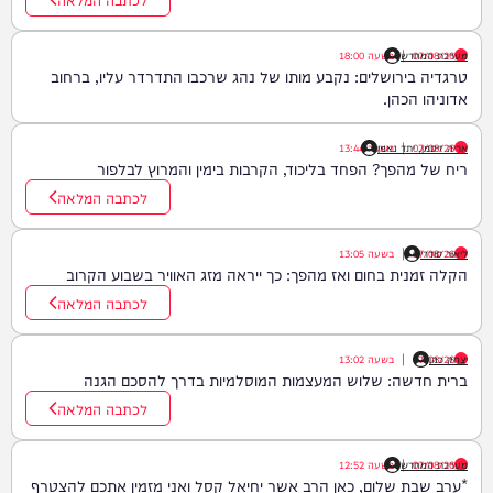
07/08/26
|
מערכת המחדש
בשעה
18:00
טרגדיה בירושלים: נקבע מותו של נהג שרכבו התדרדר עליו, ברחוב
אדוניהו הכהן.
07/08/26
|
אריה זיסמן, יתד נאמן
בשעה
13:44
ריח של מהפך? הפחד בליכוד, הקרבות בימין והמרוץ לבלפור
לכתבה המלאה
ליאור סודרי
07/08/26
|
בשעה
13:05
הקלה זמנית בחום ואז מהפך: כך ייראה מזג האוויר בשבוע הקרוב
לכתבה המלאה
יצחק כהן
07/08/26
|
בשעה
13:02
ברית חדשה: שלוש המעצמות המוסלמיות בדרך להסכם הגנה
לכתבה המלאה
07/08/26
|
מערכת המחדש
בשעה
12:52
*ערב שבת שלום, כאן הרב אשר יחיאל קסל ואני מזמין אתכם להצטרף