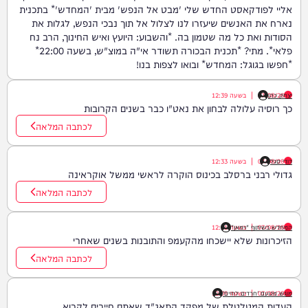
אליי לפודקאסט החדש שלי 'מבט אל הנפש' מבית 'המחדש'* בתכנית
נארח את האנשים שיעזרו לנו לצלול אל תוך נבכי הנפש, לגלות את
הסודות ואת כל מה שטמון בה. *והשבוע: היועץ ואיש החינוך, הרב נח
פלאי*. מתי? *תכנית הבכורה תשודר אי"ה במוצ"ש, בשעה 22:00*
*חפשו בגוגל: המחדש* ובואו לצפות בנו!
יצחק כהן
07/08/26
|
בשעה
12:39
כך רוסיה עלולה לבחון את נאט"ו כבר בשנים הקרובות
לכתבה המלאה
דודי סגל
07/08/26
|
בשעה
12:33
גדולי רבני ברסלב בכינוס הוקרה לראשי ממשל אוקראינה
לכתבה המלאה
07/08/26
|
המחדש בשיתוף "וימאן"
בשעה
12:21
הזיכרונות שלא יישכחו מהקעמפ והתובנות בשנים שאחרי
לכתבה המלאה
07/08/26
|
בשעה
מוגש מטעם 'חרדים לחיים'
12:09
העדות המטלטלת של מפקד התאג"ד שאתם חייבים לקרוא