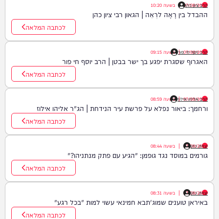
הרב ציון כהן
07/08/26
|
בשעה
10:20
ההבדל בין רָאָה לרְאֵה | הגאון רבי ציון כהן
לכתבה המלאה
07/08/26
|
הרב יוסף חי פור
בשעה
09:15
האגרוף שסגרת יפגע בך ישר בבטן | הרב יוסף חי פור
לכתבה המלאה
07/08/26
|
הרב אליהו אילוז
בשעה
08:59
ורחמך: ביאור נפלא על פרשת עיר הנידחת | הג"ר אליהו אילוז
לכתבה המלאה
יצחק כהן
07/08/26
|
בשעה
08:44
גורמים במוסד נגד גופמן: "הגיע עם פתק מנתניהו?"
לכתבה המלאה
יצחק כהן
07/08/26
|
בשעה
08:31
באיראן טוענים שמוג'תבא חמינאי עשוי למות "בכל רגע"
לכתבה המלאה