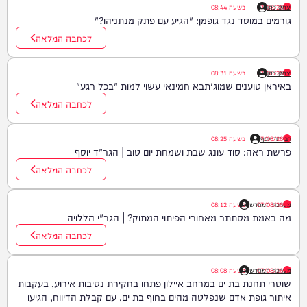
יצחק כהן
07/08/26
|
בשעה
08:44
גורמים במוסד נגד גופמן: "הגיע עם פתק מנתניהו?"
לכתבה המלאה
יצחק כהן
07/08/26
|
בשעה
08:31
באיראן טוענים שמוג'תבא חמינאי עשוי למות "בכל רגע"
לכתבה המלאה
רבי דוד יוסף
07/08/26
|
בשעה
08:25
פרשת ראה: סוד עונג שבת ושמחת יום טוב | הגר"ד יוסף
לכתבה המלאה
07/08/26
|
מערכת המחדש
בשעה
08:12
מה באמת מסתתר מאחורי הפיתוי המתוק? | הגר"י הללויה
לכתבה המלאה
07/08/26
|
מערכת המחדש
בשעה
08:08
שוטרי תחנת בת ים במרחב איילון פתחו בחקירת נסיבות אירוע, בעקבות
איתור גופת אדם שנפלטה מהים בחוף בת ים. עם קבלת הדיווח, הגיעו