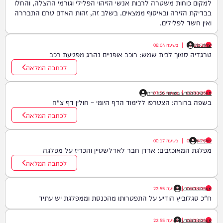
למקום כוחות משטרה לרבות אנשי הזיהוי הפלילי וגורמי ההצלה, והחלו
בבדיקת הזירה ובאיסוף ממצאים. בשלב זה, זהות האדם טרם התבררה
ואין חשד לפלילים.
יצחק כהן
07/08/26
|
בשעה
08:04
טרגדיה סמוך לבית שמש: רוכב אופניים נהרג מפגיעת רכב
לכתבה המלאה
07/08/26
|
בשעה
07:56
מערכת המחדש בשיתוף מכון הדרן
בשפה ברורה: הצטרפו ללימוד הדף היומי – חולין דף צ"ח
לכתבה המלאה
שוקי כץ
07/08/26
|
בשעה
00:17
מפלגת המאוכזבים: ארדן חבר לאדלשטיין והכריז על מפלגה
לכתבה המלאה
06/08/26
|
מערכת המחדש
בשעה
22:55
ח"כ סגלוביץ הודיע על התפטרותו מהכנסת וממפלגת יש עתיד
06/08/26
|
מערכת המחדש
בשעה
22:55