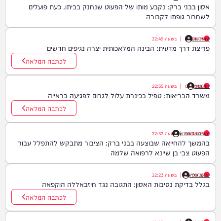
אסון בבני ברק: נקבע מותו של הפעוט שנחנק בביתו. כעת פועלים
לשחרור גופתו לקבורה
יצחק כהן
06/08/26
|
בשעה
22:49
פריצת דרך מדעית: הבינה המלאכותית יצרה נגיפים חדשים
לכתבה המלאה
דוד חדד
06/08/26
|
בשעה
22:35
משרד הבריאות: טפיל בכינרת עלול לגרום לפגיעה בראייה
לכתבה המלאה
06/08/26
|
מערכת המחדש
בשעה
22:32
בהמשך להחייאה שבוצעה בבני ברק: הציבור מתבקש להתפלל עבור
הפעוט צבי בן שיינא לרפואה שלמה
יענקי גולדן
06/08/26
|
בשעה
22:23
בגלל בדיקת נסיבות האסון: התגובה נגד חיזבאללה הוקפאה
לכתבה המלאה