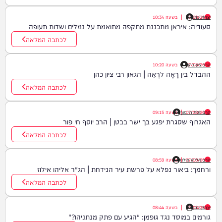
יצחק כהן
07/08/26
|
בשעה
10:34
סעודיה: איראן מתכננת מתקפה מתואמת על נמלים ושדות תעופה
לכתבה המלאה
הרב ציון כהן
07/08/26
|
בשעה
10:20
ההבדל בין רָאָה לרְאֵה | הגאון רבי ציון כהן
לכתבה המלאה
07/08/26
|
הרב יוסף חי פור
בשעה
09:15
האגרוף שסגרת יפגע בך ישר בבטן | הרב יוסף חי פור
לכתבה המלאה
07/08/26
|
הרב אליהו אילוז
בשעה
08:59
ורחמך: ביאור נפלא על פרשת עיר הנידחת | הג"ר אליהו אילוז
לכתבה המלאה
יצחק כהן
07/08/26
|
בשעה
08:44
גורמים במוסד נגד גופמן: "הגיע עם פתק מנתניהו?"