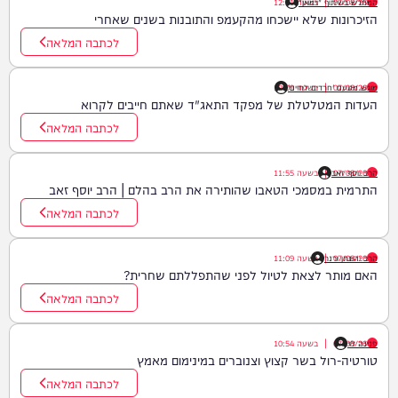
07/08/26
|
המחדש בשיתוף "וימאן"
בשעה
12:21
הזיכרונות שלא יישכחו מהקעמפ והתובנות בשנים שאחרי
לכתבה המלאה
07/08/26
|
בשעה
מוגש מטעם 'חרדים לחיים'
12:09
העדות המטלטלת של מפקד התאג"ד שאתם חייבים לקרוא
לכתבה המלאה
07/08/26
הרב יוסף זאב
|
בשעה
11:55
התרמית במסמכי הטאבו שהותירה את הרב בהלם | הרב יוסף זאב
לכתבה המלאה
07/08/26
הרב יהונתן ורנר
|
בשעה
11:09
האם מותר לצאת לטיול לפני שהתפללתם שחרית?
לכתבה המלאה
פנינה לוי
07/08/26
|
בשעה
10:54
טורטיה-רול בשר קצוץ וצנוברים במינימום מאמץ
לכתבה המלאה