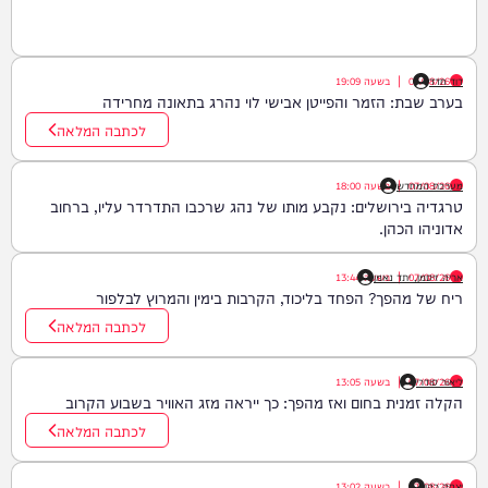
דוד חדד
07/08/26
|
בשעה
19:09
בערב שבת: הזמר והפייטן אבישי לוי נהרג בתאונה מחרידה
לכתבה המלאה
07/08/26
|
מערכת המחדש
בשעה
18:00
טרגדיה בירושלים: נקבע מותו של נהג שרכבו התדרדר עליו, ברחוב
אדוניהו הכהן.
07/08/26
|
אריה זיסמן, יתד נאמן
בשעה
13:44
ריח של מהפך? הפחד בליכוד, הקרבות בימין והמרוץ לבלפור
לכתבה המלאה
ליאור סודרי
07/08/26
|
בשעה
13:05
הקלה זמנית בחום ואז מהפך: כך ייראה מזג האוויר בשבוע הקרוב
לכתבה המלאה
יצחק כהן
07/08/26
|
בשעה
13:02