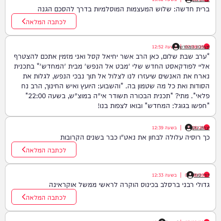
ברית חדשה: שלוש המעצמות המוסלמיות בדרך להסכם הגנה
לכתבה המלאה
07/08/26
|
מערכת המחדש
בשעה
12:52
*ערב שבת שלום, כאן הרב אשר יחיאל קסל ואני מזמין אתכם להצטרף
אליי לפודקאסט החדש שלי 'מבט אל הנפש' מבית 'המחדש'* בתכנית
נארח את האנשים שיעזרו לנו לצלול אל תוך נבכי הנפש, לגלות את
הסודות ואת כל מה שטמון בה. *והשבוע: היועץ ואיש החינוך, הרב נח
פלאי*. מתי? *תכנית הבכורה תשודר אי"ה במוצ"ש, בשעה 22:00*
*חפשו בגוגל: המחדש* ובואו לצפות בנו!
יצחק כהן
07/08/26
|
בשעה
12:39
כך רוסיה עלולה לבחון את נאט"ו כבר בשנים הקרובות
לכתבה המלאה
דודי סגל
07/08/26
|
בשעה
12:33
גדולי רבני ברסלב בכינוס הוקרה לראשי ממשל אוקראינה
לכתבה המלאה