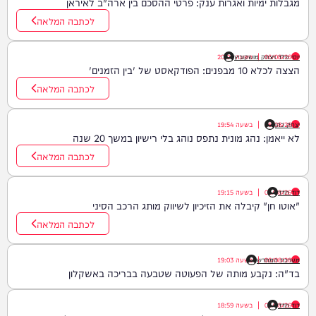
מגבלות ימיות ואגרות ענק: פרטי ההסכם בין ארה"ב לאיראן
לכתבה המלאה
06/08/26
|
יוסי פלד ויצחק מושקוביץ
בשעה
20:00
הצצה לכלא 10 מבפנים: הפודקאסט של 'בין הזמנים'
לכתבה המלאה
יצחק כהן
06/08/26
|
בשעה
19:54
לא ייאמן: נהג מונית נתפס נוהג בלי רישיון במשך 20 שנה
לכתבה המלאה
דוד חדד
06/08/26
|
בשעה
19:15
"אוטו חן" קיבלה את הזיכיון לשיווק מותג הרכב הסיני
לכתבה המלאה
06/08/26
|
מערכת המחדש
בשעה
19:03
בד"ה: נקבע מותה של הפעוטה שטבעה בבריכה באשקלון
דוד חדד
06/08/26
|
בשעה
18:59