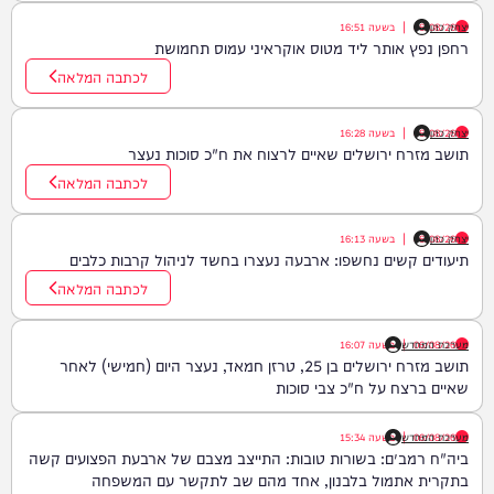
יצחק כהן
06/08/26
|
בשעה
16:51
רחפן נפץ אותר ליד מטוס אוקראיני עמוס תחמושת
לכתבה המלאה
יצחק כהן
06/08/26
|
בשעה
16:28
תושב מזרח ירושלים שאיים לרצוח את ח"כ סוכות נעצר
לכתבה המלאה
יצחק כהן
06/08/26
|
בשעה
16:13
תיעודים קשים נחשפו: ארבעה נעצרו בחשד לניהול קרבות כלבים
לכתבה המלאה
06/08/26
|
מערכת המחדש
בשעה
16:07
תושב מזרח ירושלים בן 25, טרזן חמאד, נעצר היום (חמישי) לאחר
שאיים ברצח על ח"כ צבי סוכות
06/08/26
|
מערכת המחדש
בשעה
15:34
ביה"ח רמב״ם: בשורות טובות: התייצב מצבם של ארבעת הפצועים קשה
בתקרית אתמול בלבנון, אחד מהם שב לתקשר עם המשפחה