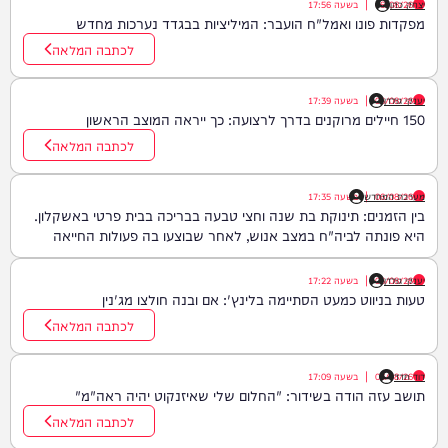
יצחק כהן
06/08/26
|
בשעה
17:56
מפקדות פונו ואמל"ח הועבר: המיליציות בבגדד נערכות מחדש
לכתבה המלאה
יענקי גולדן
06/08/26
|
בשעה
17:39
150 חיילים מרוקנים בדרך לרצועה: כך ייראה המוצב הראשון
לכתבה המלאה
06/08/26
|
מערכת המחדש
בשעה
17:35
בין הזמנים: תינוקת בת שנה וחצי טבעה בבריכה בבית פרטי באשקלון.
היא פונתה לביה"ח במצב אנוש, לאחר שבוצעו בה פעולות החייאה
יענקי גולדן
06/08/26
|
בשעה
17:22
טעות בניווט כמעט הסתיימה בלינץ': אם ובנה חולצו מג'נין
לכתבה המלאה
דוד חדד
06/08/26
|
בשעה
17:09
תושב עזה הודה בשידור: "החלום שלי שאיזנקוט יהיה ראה"מ"
לכתבה המלאה