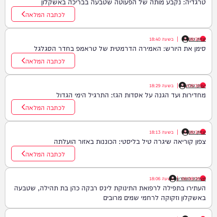
טרגדיה: נקבע מותה של הפעוטה שטבעה בבריכה באשקלון
לכתבה המלאה
יצחק כהן
06/08/26
|
בשעה
18:40
סימן את היורש: האמירה הדרמטית של טראמפ בחדר הסגלגל
לכתבה המלאה
יענקי גולדן
06/08/26
|
בשעה
18:29
מחדירות ועד הגנה על אסדות הגז: התרגיל הימי הגדול
לכתבה המלאה
יצחק כהן
06/08/26
|
בשעה
18:13
צפון קוריאה שיגרה טיל בליסטי: הכוננות באזור הועלתה
לכתבה המלאה
06/08/26
|
מערכת המחדש
בשעה
18:06
העתירו בתפילה לרפואת התינוקת לינס רבקה כהן בת תהילה, שטבעה
באשקלון וזקוקה לרחמי שמים מרובים