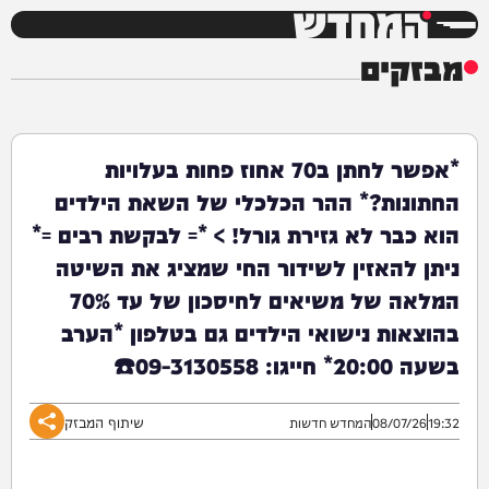
המחדש
מבזקים
*אפשר לחתן ב70 אחוז פחות בעלויות
החתונות?* ההר הכלכלי של השאת הילדים
הוא כבר לא גזירת גורל! > *= לבקשת רבים =*
ניתן להאזין לשידור החי שמציג את השיטה
המלאה של משיאים לחיסכון של עד 70%
בהוצאות נישואי הילדים גם בטלפון *הערב
בשעה 20:00* חייגו: 09-3130558☎️
שיתוף המבזק
19:32
08/07/26
המחדש חדשות