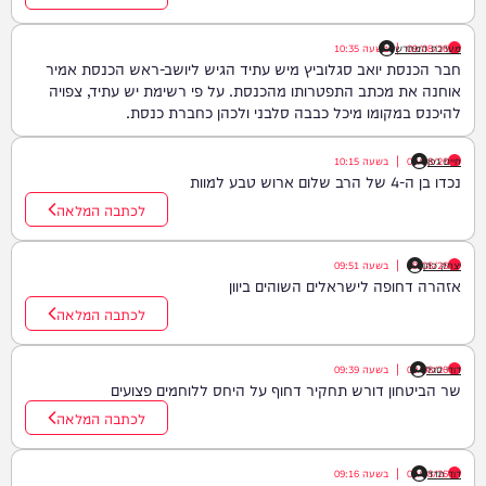
09/08/26
|
מערכת המחדש
בשעה
10:35
חבר הכנסת יואב סגלוביץ מיש עתיד הגיש ליושב-ראש הכנסת אמיר
אוחנה את מכתב התפטרותו מהכנסת. על פי רשימת יש עתיד, צפויה
להיכנס במקומו מיכל כבבה סלבני ולכהן כחברת כנסת.
חיים גפן
09/08/26
|
בשעה
10:15
נכדו בן ה-4 של הרב שלום ארוש טבע למוות
לכתבה המלאה
יצחק כהן
09/08/26
|
בשעה
09:51
אזהרה דחופה לישראלים השוהים ביוון
לכתבה המלאה
דודי סגל
09/08/26
|
בשעה
09:39
שר הביטחון דורש תחקיר דחוף על היחס ללוחמים פצועים
לכתבה המלאה
דוד חדד
09/08/26
|
בשעה
09:16