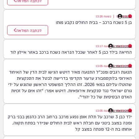
לכתבה המלאה
דוד חדד
09/08/26
|
בשעה
13:26
בן 5 נשכח ברכב – בבית החולים נקבע מותו
לכתבה המלאה
09/08/26
|
מערכת המחדש
בשעה
13:17
החייאה בילד כבן 5 לאחר שככל הנראה נשכח ברכב באזור איילון לוד
09/08/26
|
מערכת המחדש
בשעה
13:05
תנועת רגבים ומנכ"ל התנועה מאיר דויטש הגישו לבית הדין של האיחוד
האירופי בלוקסמבורג ערעור תקדימי בדרישה לבטל את הסנקציות
שהוטלו עליהם במאי 2026. זהו ההליך המשפטי הראשון שהוגש על ידי
גורם ישראלי נגד סנקציות אירופאיות. דויטש אמר: "זהו איום על זכויות
האדם הבסיסיות של כל יהודי".
09/08/26
|
מערכת המחדש
בשעה
13:05
ילד כבן 3 שרכב על תלת אופן נפגע מרכב ברחוב הרב כהנמן בבני ברק
ופונה במצב בינוני עם חבלת ראש לבית החולים שניידר בפתח תקווה.
אחותו בת ה-12 פונתה במצב קל