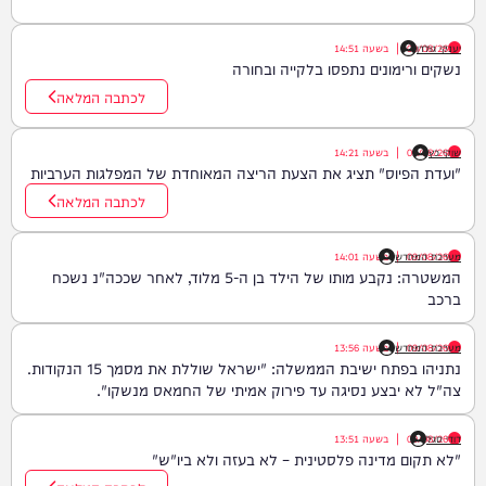
יענקי גולדן
09/08/26
|
בשעה
14:51
נשקים ורימונים נתפסו בלקייה ובחורה
לכתבה המלאה
שוקי כץ
09/08/26
|
בשעה
14:21
"ועדת הפיוס" תציג את הצעת הריצה המאוחדת של המפלגות הערביות
לכתבה המלאה
09/08/26
|
מערכת המחדש
בשעה
14:01
המשטרה: נקבע מותו של הילד בן ה-5 מלוד, לאחר שככה"נ נשכח
ברכב
09/08/26
|
מערכת המחדש
בשעה
13:56
נתניהו בפתח ישיבת הממשלה: "ישראל שוללת את מסמך 15 הנקודות.
צה"ל לא יבצע נסיגה עד פירוק אמיתי של החמאס מנשקו".
דודי סגל
09/08/26
|
בשעה
13:51
"לא תקום מדינה פלסטינית – לא בעזה ולא ביו"ש"