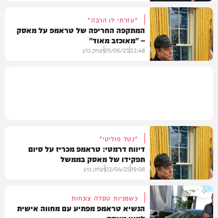
"עזרתי לו הרבה"
המתקפה החריפה של טראמפ על מאסק
– "מאוכזב מאוד"
חדשות
22:48
05/06/25
יצחק כהן
חדשות
"נטל פוליטי"
דיווח דרמטי: טראמפ מכריז על סיום
תפקידו של מאסק בממשל
19:08
02/04/25
יצחק כהן
כשמניות טסלה צונחות
הנשיא טראמפ מפתיע עם מחווה אישית
למען מאסק
בעולם