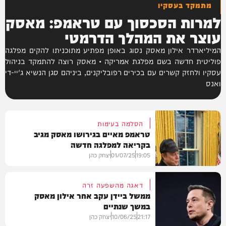
מתמקד בעסקיו
למרות הסכסוך עם טראמפ: מאסק
עוצר את המהלך הדרמטי
המיליארדר אילון מאסק נסוג באופן מפתיע מתוכניתו להקים מפלגה
פוליטית חדשה בשם מפלגת אמריקה • מאסק רוצה להתמקד בניהול
עסקיו ולחזק קשרים עם בכירים רפובליקנים, ביניהם סגן הנשיא ג'יי-די
ואנס
הסלמה בעימות
טראמפ מאיים בגירושו מאסק מגיב
בקריאה למפלגה חדשה
19:05
01/07/25
יצחק כהן
דאגה מהשפעה זרה
ממשל ביידן עקב אחר אילון מאסק
במשך שנתיים
חדשות
21:17
10/06/25
יצחק כהן