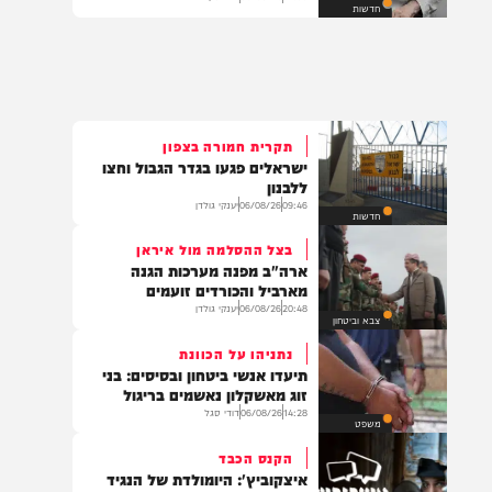
נס בפארק המים: השבר בכתף
שגילה את ה'גידול הממאיר'
21:00
06/08/26
חיים גפן
חדשות
תקרית חמורה בצפון
ישראלים פגעו בגדר הגבול וחצו
ללבנון
09:46
06/08/26
יענקי גולדן
חדשות
בצל ההסלמה מול איראן
ארה"ב מפנה מערכות הגנה
מארביל והכורדים זועמים
20:48
06/08/26
יענקי גולדן
צבא וביטחון
נתניהו על הכוונת
תיעדו אנשי ביטחון ובסיסים: בני
זוג מאשקלון נאשמים בריגול
14:28
06/08/26
דודי סגל