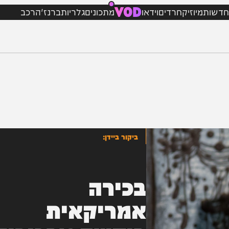
VOD
מיוזיק
חרדים
וידאו
מתכונים
גלריות
ברנז'ה
רכב
ביקור ביידן:
בכירה
אמריקאית