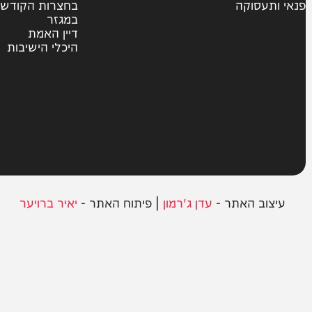
צבא וביטחון
חרדים
ית
אשכבתיה דרבי
סוקה
בחצרות הקודש
במגזר
דיין האמת
היכלי הישיבות