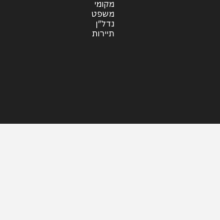
עוד בחדשות
דעות
כלכלה
מזג האוויר
מקומי
משפט
נדל"ן
תיירות