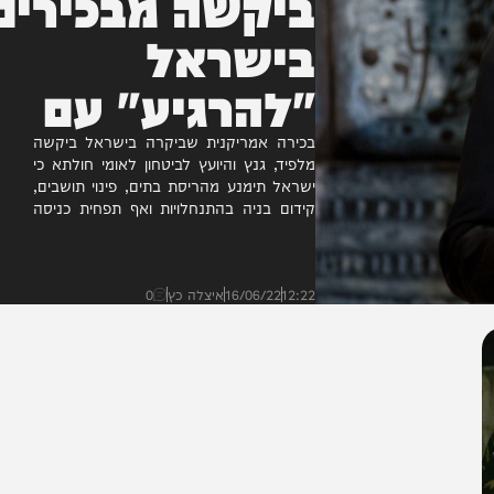
ביקשה מבכירים
בישראל
"להרגיע" עם
הפלסטינים
בכירה אמריקנית שביקרה בישראל ביקשה
מלפיד, גנץ והיועץ לביטחון לאומי חולתא כי
ישראל תימנע מהריסת בתים, פינוי תושבים,
קידום בניה בהתנחלויות ואף תפחית כניסה
של צה"ל לשטח A עד אחרי...
12:22
16/06/22
איצלה כץ
0