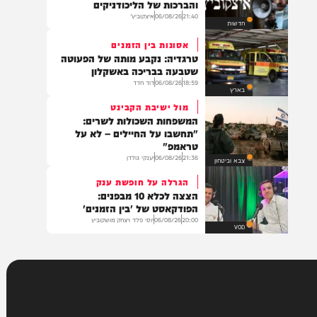
משפט
הקנס הכבד
איצקוביץ': היומולדת של הנגיד
והברכות של הליכודניקים
21:40
06/08/26
איצקוביץ'
חדשות
אסונות בין הזמנים
טרגדיה: נקבע מותה של הפעוטה
שטבעה בבריכה באשקלון
18:59
06/08/26
דוד חדד
בארץ
מול ישיבת הקבינט
המשפחות השכולות לשרים:
"תחשבו על החיילים – לא על
טראמפ"
21:36
06/08/26
יענקי גולדן
צבא וביטחון
הגרלה על חופשת ענק
הצצה לכלא 10 מבפנים:
הפודקאסט של 'בין הזמנים'
20:00
06/08/26
יוסי פלד ויצחק מושקוביץ
VOD