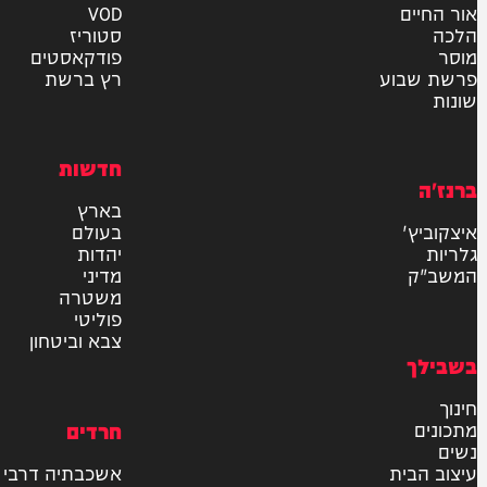
אישור דיוור לאתר "המחדש"
שליחה
דרש
וידאו
ם
VOD
סטוריז
פודקאסטים
וע
רץ ברשת
חדשות
בארץ
בעולם
יהדות
מדיני
משטרה
פוליטי