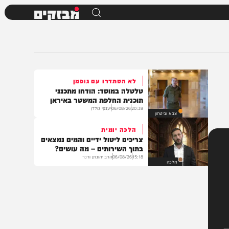
מבזקים
לא הסתדרו עם גופמן
טלטלה במוסד: הודחו מתכנני
תוכנית החלפת המשטר באיראן
20:39
06/08/26
יענקי גולדן
צבא וביטחון
הלכה יומית
צריכים ליטול ידיים והמים נמצאים
בתוך השירותים – מה עושים?
15:18
06/08/26
הרב יהונתן ורנר
הלכה