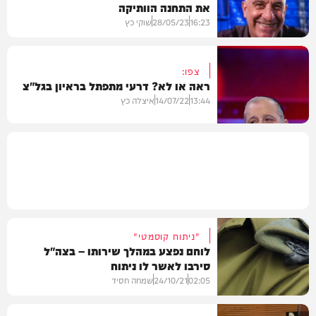
את התחנה הוותיקה
פוליטי
16:23
28/05/23
שוקי כץ
צפו:
ראה או לא? דרעי מתפתל בראיון בגל"צ
מידע
13:44
14/07/22
איצלה כץ
וידאו
"ניתוח קוסמטי"
לוחם נפצע במהלך שירותו – בצה"ל
סירבו לאשר לו ניתוח
02:05
24/10/21
שמחה חסיד