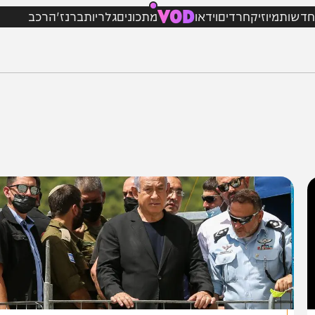
VOD
מיוזיק
חרדים
וידאו
מתכונים
גלריות
ברנז'ה
רכב