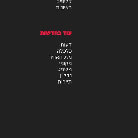
מיוזיק
אלבומים
חדש במוזיקה
סינגלים
קליפים
ראיונות
עוד בחדשות
דעות
כלכלה
מזג האוויר
מקומי
משפט
נדל"ן
תיירות