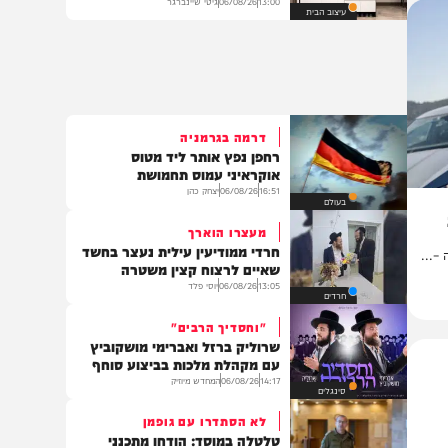
המבחן שלכם: מה הכתובת של
המפתחות שלכם?
13:00
06/08/26
גיטי שיינברגר
עיצוב הבית
דרמה בגרמניה
רחפן נפץ אותר ליד מטוס
אוקראיני עמוס תחמושת
16:51
06/08/26
יצחק כהן
בעולם
מעצרו הוארך
חרדי ממודיעין עילית נעצר בחשד
שאיים לרצוח קצין משטרה
13:05
06/08/26
יוסי פלד
חרדים
"וחסדיך הרבים"
שרוליק ברזל ואברימי מושקוביץ
עם מקהלת מלכות בביצוע סוחף