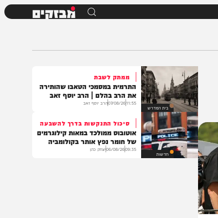
מבזקים
ממתק לשבת
התרמית במסמכי הטאבו שהותירה
את הרב בהלם | הרב יוסף זאב
11:55
07/08/26
הרב יוסף זאב
בית המדרש
סיכול התנקשות בדרך להשבעה
אוטובוס ממולכד במאות קילוגרמים
של חומר נפץ אותר בקולומביה
09:35
06/08/26
יצחק כהן
חדשות