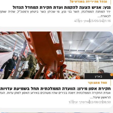
ירידה במנדטים?
יש הצעה להקמת ועדת חקירת המחדל הגדול
נת
הממלכתי, השר בני גנץ, מי שכיהן כשר ביטחון ורמטכ"ל, שהיה שותף
וע
בר
23/
שוקי כץ
4
11
וקר
ון מירון: הוועדה הממלכתית תחל בשמיעת עדויות
ה הממלכתית זימנה בכירים שהיו מעורבים באירוע האסון למתן עדות. העד
...