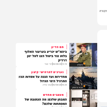
ה
תם הדיון
ביהמ"ש יכריע בערעור האלוף
בלוט נגד ביטול הצו לטל ינון
דרדיק
13:19
06/08/26
דודי סגל
משפט
נערכים לתרחישי קיצון
מחדירות ועד הגנה על אסדות הגז:
התרגיל הימי הגדול
18:29
06/08/26
יענקי גולדן
צבא וביטחון
מעצבים מחדש