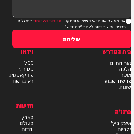
ר את תנאי השימוש והתקנון
ומדיניות הפרטיות
למשלוח
אישור דיוור לאתר "המחדש"
שליחה
דרש
וידאו
ם
VOD
סטוריז
פודקאסטים
וע
רץ ברשת