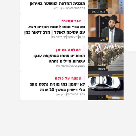
14:17
06/08/26
המחדש מיוזיק
סינגלים
לא הסתדרו עם גופמן
טלטלה במוסד: הודחו מתכנני
תוכנית החלפת המשטר באיראן
20:39
06/08/26
יענקי גולדן
צבא וביטחון
אור המאיר
כשהביי נכנס לחנות הבדים ויצא
עם עטיפה לאולר | הרב ליאור כהן
14:10
06/08/26
רבי ליאור כהן
וידאו
הסלמה בתימן
החות'ים פתחו במתקפת ענק:
עשרות חיילים נהרגו
22:05
06/08/26
יצחק כהן
בעולם
צפצף על כולם
לא ייאמן: נהג מונית נתפס נוהג
בלי רישיון במשך 20 שנה
19:54
06/08/26
יצחק כהן
משטרה