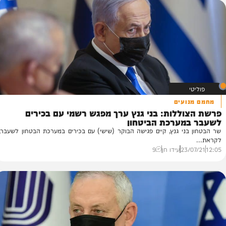
22/
אלימלך יונה
1
ועים
א
ללות: בני גנץ ערך מפגש רשמי עם בכירים
ו
מערכת הביטחון
הש
ני גנץ, קיים פגישה הבוקר (שישי) עם בכירים במערכת הבטחון לשעבר,
36
23/
עידו חן
9