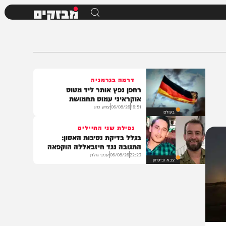
מבזקים
דרמה בגרמניה
רחפן נפץ אותר ליד מטוס
אוקראיני עמוס תחמושת
16:51
06/08/26
יצחק כהן
בעולם
נפילת שני החיילים
בגלל בדיקת נסיבות האסון:
התגובה נגד חיזבאללה הוקפאה
22:23
06/08/26
יענקי גולדן
צבא וביטחון