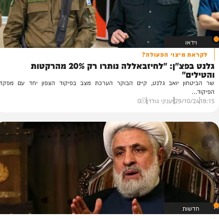
יצוי הפעולה?
גלנט בפצ"ן: "לחיזבאללה נותרו רק 20% מהרקטות
 יואב גלנט, קיים הבוקר הערכת מצב בפיקוד הצפון יחד עם מפקד
29/
יענקי גולדן
0