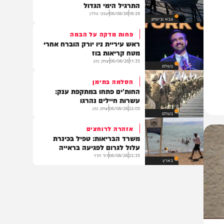
09:46
06/08/26
יענקי גולדן
חדשות
נערכים לתרחישי קיצון
מחדירות ועד הגנה על אסדות הגז:
התרגיל הימי הגדול
18:29
06/08/26
יענקי גולדן
צבא וביטחון
פחות מדקה על הבמה
ראש עיריית ניו יורק הוברח אחרי
מטח קריאות בוז
11:35
06/08/26
יצחק כהן
בעולם
הסלמה בתימן
החות'ים פתחו במתקפת ענק:
עשרות חיילים נהרגו
22:05
06/08/26
יצחק כהן
בעולם
אזהרה לרוחצים
משרד הבריאות: טפיל בכינרת
עלול לגרום לפגיעה בראייה
22:35
06/08/26
דוד חדד
בארץ