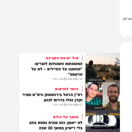
ב
מול ישיבת הקבינט
המשפחות השכולות לשרים:
"תחשבו על החיילים – לא על
טראמפ"
21:36
06/08/26
יענקי גולדן
צבא וביטחון
הותר לפרסום
רס"ן הראל בירנשטוק ורס"ם תמיר
וקנין נפלו בדרום לבנון
08:01
06/08/26
יענקי גולדן
חדשות
צפצף על כולם