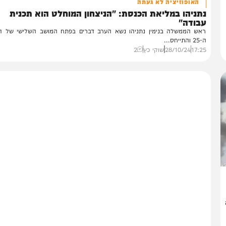
פוליטי
האופוזיציה לא געתה
ניהו במליאת הכנסת: "הניצחון המוחלט הוא תכנית
בודה"
ש הממשלה בנימין נתניהו נשא הערב דברים בפתח המושב השלישי של הכנס
חס...
17:
28/10/24
שוקי כץ
2