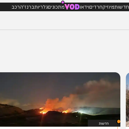
VOD
מיוזיק
חרדים
וידאו
מתכונים
גלריות
ברנז'ה
רכב