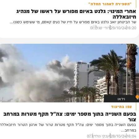
 לאחור החלה"
נת
נוי: גלנט באיום מפורש על ראשו של מנהיג
ע
ה
רא
ואב גלנט באיום מפורש על חייו של נעים קאסם, מי ששימש כסגנו...
ה-25 והתיי
29/
דודי סגל
0
25