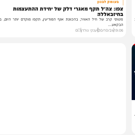
חדשות
בעומק לבנון
פו: צה״ל תקף מאגרי דלק של יחידת ההתעצמות
חיזבאללה
וסי קרב של חיל האוויר, בהכוונת אגף המודיעין, תקפו מוקדם יותר היום, במרח
קאע...
19:
30/10/24
יענקי גולדן
0