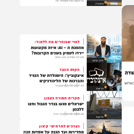
לא ייאמן: נהג מונית נתפס נוהג
בלי רישיון במשך 20 שנה
19:54
06/08/26
יצחק כהן
משטרה
לפני שבוחרים מה ללמוד:
מהפכת ה – AI: איזה מקצועות
יירדו לטמיון בשנים הקרובות?
מערכת המחדש תוכן שיווקי
תוכן שיווקי
הקנס הכבד
משדה
איצקוביץ': היומולדת של הנגיד
והברכות של הליכודניקים
לוש
21:40
06/08/26
איצקוביץ'
חדשות
תקרית חמורה בצפון
ישראלים פגעו בגדר הגבול וחצו
ללבנון