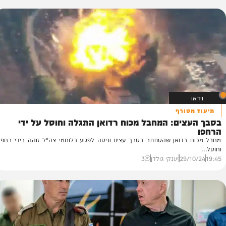
30/
יענקי גולדן
0
טורף
ים: המחבל מכוח רדואן התגלה וחוסל על ידי
ה
דואן שהסתתר בסבך עצים וניסה לפגוע בלוחמי צה"ל זוהה בידי רחפן
גז
29/
יענקי גולדן
3
41