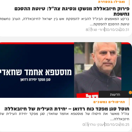
בהסדרה
זבאללה מנשקו ונסיגת צה"ל: טיוטת ההסכם
צ
ב
ים הבינ"ל להביא להפסקת אש בין ישראל לחיזבאללה, הערב נחשפת
מט
ם להפסקת...
הב
30/
דודי סגל
8
06
ם נמשכים
 מפקד כוח רדואן – יחידת העילית של חיזבאללה
את חיסולו של מוסטפא אחמד שחאדי, סגן מפקד יחידת העילית של