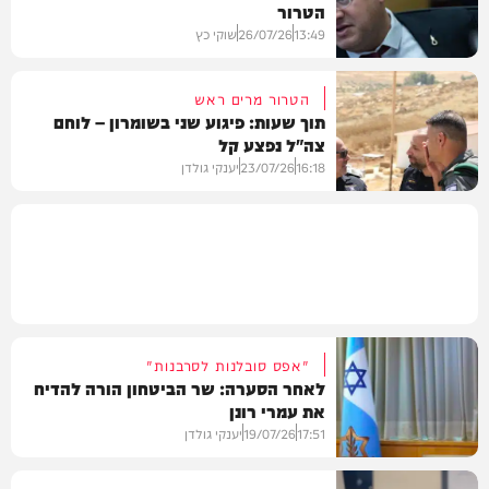
הטרור
חדשות
13:49
26/07/26
שוקי כץ
הטרור מרים ראש
תוך שעות: פיגוע שני בשומרון – לוחם
צה"ל נפצע קל
חדשות
16:18
23/07/26
יענקי גולדן
חדשות
"אפס סובלנות לסרבנות"
לאחר הסערה: שר הביטחון הורה להדיח
את עמרי רונן
17:51
19/07/26
יענקי גולדן