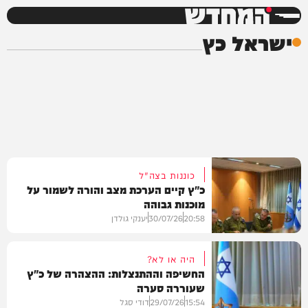
המחדש
ישראל כץ
כוננות בצה"ל
כ"ץ קיים הערכת מצב והורה לשמור על
מוכנות גבוהה
20:58
30/07/26
יענקי גולדן
היה או לא?
החשיפה וההתנצלות: ההצהרה של כ"ץ
שעוררה סערה
צבא וביטחון
15:54
29/07/26
דודי סגל